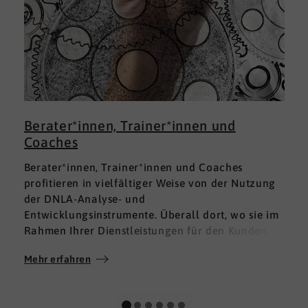
Berater*innen, Trainer*innen und
Coaches
Berater*innen, Trainer*innen und Coaches
profitieren in vielfältiger Weise von der Nutzung
der DNLA-Analyse- und
Entwicklungsinstrumente. Überall dort, wo sie im
Rahmen Ihrer Dienstleistungen für den Kunden
fundierte Analysen und Auswertungen im Bereich
Mehr erfahren
M
Soft Skills brauchen, finden sie in DNLA den
richtigen Partner mit den geeigneten Lösungen.