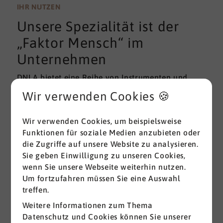
wissenschaftlichen Gütekriterien der Validität und
IHR NUTZEN
Reliabilität können regelmäßig überprüft und
Unsere Spezialität ist der
gemessen werden. Am besten erfolgt diese
Prüfung durch unabhängige Institute.
„Faktor Mensch“ im
Unternehmen
DNLA bietet eine Reihe von Instrumenten und
Lösungen zur Messung und zum Entwickeln von
Wir verwenden Cookies 🍪
ganz grundlegenden Erfolgsfaktoren (Soft Skills)
im beruflichen Bereich. Überall dort, wo
Wir verwenden Cookies, um beispielsweise
Menschen an sich und an der Erreichung ihrer
Funktionen für soziale Medien anzubieten oder
Ziele arbeiten wird DNLA seit vielen Jahren
die Zugriffe auf unsere Website zu analysieren.
erfolgreich eingesetzt.
Sie geben Einwilligung zu unseren Cookies,
wenn Sie unsere Webseite weiterhin nutzen.
Alle ansehen
Um fortzufahren müssen Sie eine Auswahl
treffen.
Weitere Informationen zum Thema
Datenschutz und Cookies können Sie unserer