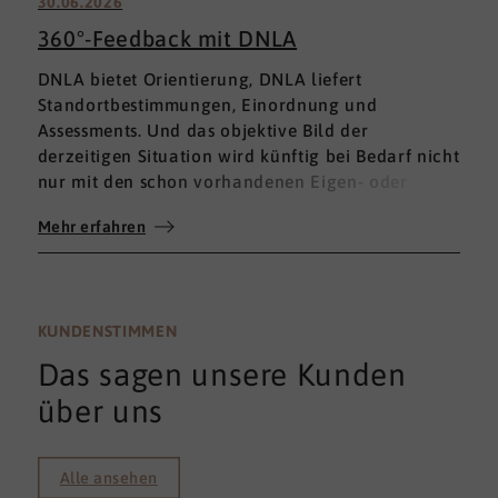
30.06.2026
360°-Feedback mit DNLA
DNLA bietet Orientierung, DNLA liefert
Standortbestimmungen, Einordnung und
Assessments. Und das objektive Bild der
derzeitigen Situation wird künftig bei Bedarf nicht
nur mit den schon vorhandenen Eigen- oder
Fremdbewertungen ergänzt, sondern mit einem
Mehr erfahren
umfassenden 360°-Feedback.
KUNDENSTIMMEN
Das sagen unsere Kunden
über uns
Alle ansehen