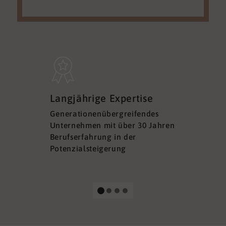
Sicherh
Langjährige Expertise
Datens
Generationenübergreifendes
DSGVO ko
Unternehmen mit über 30 Jahren
Ihre Sich
Berufserfahrung in der
Ihrer Dat
Potenzialsteigerung