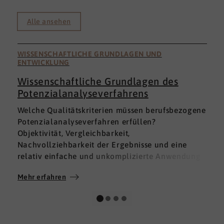
Alle ansehen
WISSENSCHAFTLICHE GRUNDLAGEN UND
ENTWICKLUNG
Wissenschaftliche Grundlagen des
Potenzialanalyseverfahrens
I
Welche Qualitätskriterien müssen berufsbezogene
h
Potenzialanalyseverfahren erfüllen?
a
Objektivität, Vergleichbarkeit,
v
Nachvollziehbarkeit der Ergebnisse und eine
p
relativ einfache und unkomplizierte Anwendung
t
der Verfahren sind ein Muss.
D
Mehr erfahren
M
Absolut unabdingbar für Analyseverfahren ist
p
auch, dass sie wissenschaftlich fundiert sind und
A
dass sie zuverlässig und mit großer Genauigkeit
I
das messen, was sie messen möchten. Diese