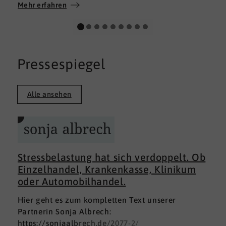
Wir wünschen allen Teilnehmerinnen und
Mehr erfahren
Teilnehmern weiterhin alles Gute auf ihrem
persönlichen Weg und viel Erfolg.
Pressespiegel
Alle ansehen
Stressbelastung hat sich verdoppelt. Ob
Einzelhandel, Krankenkasse, Klinikum
oder Automobilhandel.
Hier geht es zum kompletten Text unserer
Partnerin Sonja Albrech:
https://sonjaalbrech.de/2077-2/