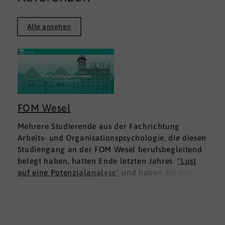
Alle ansehen
FOM Wesel
Mehrere Studierende aus der Fachrichtung
Arbeits- und Organisationspsychologie, die diesen
Studiengang an der FOM Wesel berufsbegleitend
belegt haben, hatten Ende letzten Jahres
"Lust
auf eine Potenzialanalyse"
und haben die Analyse
DNLA ESK - Erfolgsprofil Soziale Kompetenz
für
sich ausprobiert. Dies war für die Studierenden
doppelt interessant: Einmal fachlich, und dann
natürlich als persönliche Standortbestimmung.