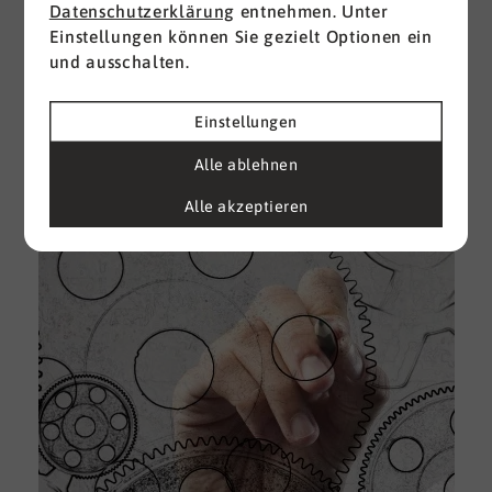
Datenschutzerklärung
entnehmen. Unter
Einstellungen können Sie gezielt Optionen ein
I
und ausschalten.
d
M
e
Einstellungen
U
Alle ablehnen
k
A
Alle akzeptieren
g
e
D
w
i
u
A