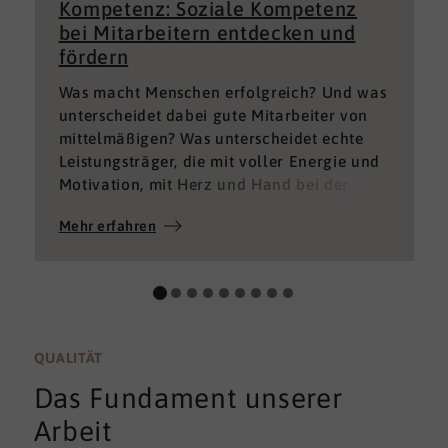
Kompetenz: Soziale Kompetenz
bei Mitarbeitern entdecken und
fördern
Was macht Menschen erfolgreich? Und was
unterscheidet dabei gute Mitarbeiter von
mittelmäßigen? Was unterscheidet echte
Leistungsträger, die mit voller Energie und
Motivation, mit Herz und Hand bei der
Sache sind von denen, die einfach nur Ihren
Mehr erfahren
„Job“ machen und von denen, die – aus
verschiedenen Gründen – aktuell keine
gute Leistung bringen können oder wollen?
QUALITÄT
Das Fundament unserer
Arbeit