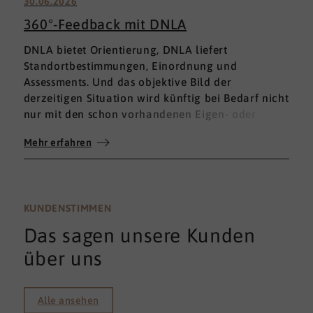
30.06.2026
360°-Feedback mit DNLA
DNLA bietet Orientierung, DNLA liefert
Standortbestimmungen, Einordnung und
Assessments. Und das objektive Bild der
derzeitigen Situation wird künftig bei Bedarf nicht
nur mit den schon vorhandenen Eigen- oder
Fremdbewertungen ergänzt, sondern mit einem
Mehr erfahren
umfassenden 360°-Feedback.
KUNDENSTIMMEN
Das sagen unsere Kunden
über uns
Alle ansehen