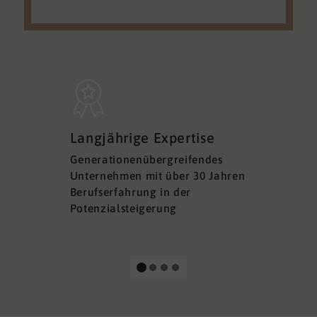
Sicherh
Langjährige Expertise
Datens
Generationenübergreifendes
DSGVO ko
Unternehmen mit über 30 Jahren
Ihre Sich
Berufserfahrung in der
Ihrer Dat
Potenzialsteigerung