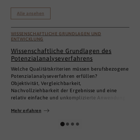
Alle ansehen
WISSENSCHAFTLICHE GRUNDLAGEN UND
ENTWICKLUNG
Wissenschaftliche Grundlagen des
Potenzialanalyseverfahrens
I
Welche Qualitätskriterien müssen berufsbezogene
h
Potenzialanalyseverfahren erfüllen?
a
Objektivität, Vergleichbarkeit,
v
Nachvollziehbarkeit der Ergebnisse und eine
p
relativ einfache und unkomplizierte Anwendung
t
der Verfahren sind ein Muss.
D
Mehr erfahren
M
Absolut unabdingbar für Analyseverfahren ist
p
auch, dass sie wissenschaftlich fundiert sind und
A
dass sie zuverlässig und mit großer Genauigkeit
I
das messen, was sie messen möchten. Diese