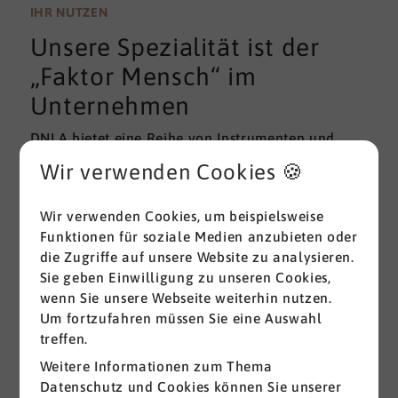
wissenschaftlichen Gütekriterien der Validität und
IHR NUTZEN
Reliabilität können regelmäßig überprüft und
Unsere Spezialität ist der
gemessen werden. Am besten erfolgt diese
Prüfung durch unabhängige Institute.
„Faktor Mensch“ im
Unternehmen
DNLA bietet eine Reihe von Instrumenten und
Lösungen zur Messung und zum Entwickeln von
Wir verwenden Cookies 🍪
ganz grundlegenden Erfolgsfaktoren (Soft Skills)
im beruflichen Bereich. Überall dort, wo
Wir verwenden Cookies, um beispielsweise
Menschen an sich und an der Erreichung ihrer
Funktionen für soziale Medien anzubieten oder
Ziele arbeiten wird DNLA seit vielen Jahren
die Zugriffe auf unsere Website zu analysieren.
erfolgreich eingesetzt.
Sie geben Einwilligung zu unseren Cookies,
wenn Sie unsere Webseite weiterhin nutzen.
Alle ansehen
Um fortzufahren müssen Sie eine Auswahl
treffen.
Weitere Informationen zum Thema
Datenschutz und Cookies können Sie unserer