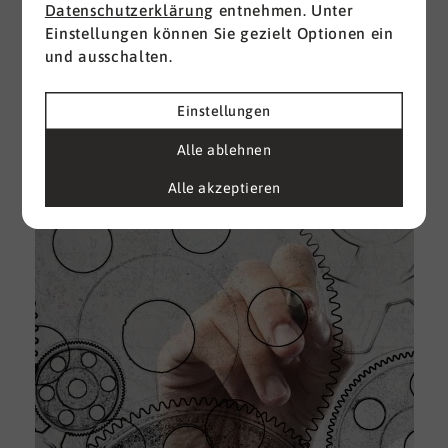
Datenschutzerklärung
entnehmen. Unter
Einstellungen können Sie gezielt Optionen ein
I
und ausschalten.
d
M
e
Einstellungen
U
Alle ablehnen
k
A
Alle akzeptieren
g
e
D
w
i
u
A