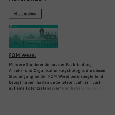
Alle ansehen
FOM Wesel
Mehrere Studierende aus der Fachrichtung
Arbeits- und Organisationspsychologie, die diesen
Studiengang an der FOM Wesel berufsbegleitend
belegt haben, hatten Ende letzten Jahres
"Lust
auf eine Potenzialanalyse"
und haben die Analyse
DNLA ESK - Erfolgsprofil Soziale Kompetenz
für
sich ausprobiert. Dies war für die Studierenden
doppelt interessant: Einmal fachlich, und dann
natürlich als persönliche Standortbestimmung.