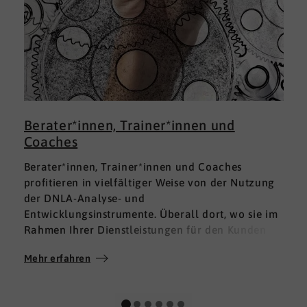
Berater*innen, Trainer*innen und
Coaches
Berater*innen, Trainer*innen und Coaches
profitieren in vielfältiger Weise von der Nutzung
der DNLA-Analyse- und
Entwicklungsinstrumente. Überall dort, wo sie im
Rahmen Ihrer Dienstleistungen für den Kunden
fundierte Analysen und Auswertungen im Bereich
Mehr erfahren
M
Soft Skills brauchen, finden sie in DNLA den
richtigen Partner mit den geeigneten Lösungen.