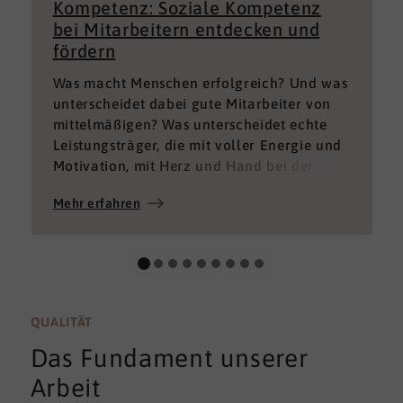
Kompetenz: Soziale Kompetenz
bei Mitarbeitern entdecken und
fördern
Was macht Menschen erfolgreich? Und was
unterscheidet dabei gute Mitarbeiter von
mittelmäßigen? Was unterscheidet echte
Leistungsträger, die mit voller Energie und
Motivation, mit Herz und Hand bei der
Sache sind von denen, die einfach nur Ihren
Mehr erfahren
„Job“ machen und von denen, die – aus
verschiedenen Gründen – aktuell keine
gute Leistung bringen können oder wollen?
QUALITÄT
Das Fundament unserer
Arbeit