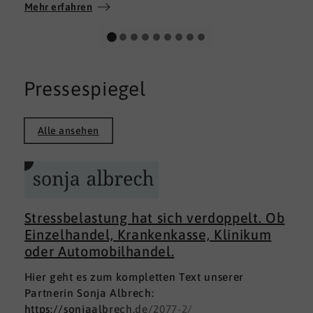
Wir wünschen allen Teilnehmerinnen und
Mehr erfahren
Teilnehmern weiterhin alles Gute auf ihrem
persönlichen Weg und viel Erfolg.
Pressespiegel
Alle ansehen
Stressbelastung hat sich verdoppelt. Ob
Einzelhandel, Krankenkasse, Klinikum
oder Automobilhandel.
Hier geht es zum kompletten Text unserer
Partnerin Sonja Albrech:
https://sonjaalbrech.de/2077-2/