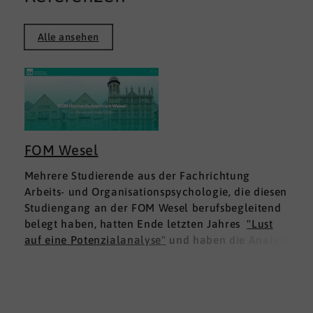
Alle ansehen
FOM Wesel
Mehrere Studierende aus der Fachrichtung
Arbeits- und Organisationspsychologie, die diesen
Studiengang an der FOM Wesel berufsbegleitend
belegt haben, hatten Ende letzten Jahres
"Lust
auf eine Potenzialanalyse"
und haben die Analyse
DNLA ESK - Erfolgsprofil Soziale Kompetenz
für
sich ausprobiert. Dies war für die Studierenden
doppelt interessant: Einmal fachlich, und dann
natürlich als persönliche Standortbestimmung.