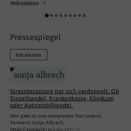
Wir wünschen allen Teilnehmerinnen und
Mehr erfahren
Teilnehmern weiterhin alles Gute auf ihrem
persönlichen Weg und viel Erfolg.
Pressespiegel
Alle ansehen
Stressbelastung hat sich verdoppelt. Ob
Einzelhandel, Krankenkasse, Klinikum
oder Automobilhandel.
Hier geht es zum kompletten Text unserer
Partnerin Sonja Albrech:
https://sonjaalbrech.de/2077-2/