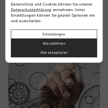
Datenschutz und Cookies können Sie unserer
I
Datenschutzerklärung
entnehmen. Unter
d
Einstellungen können Sie gezielt Optionen ein
M
und ausschalten.
e
U
Einstellungen
k
A
Alle ablehnen
g
Alle akzeptieren
e
D
w
i
u
A