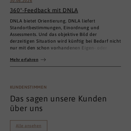
30.06.2026
360°-Feedback mit DNLA
DNLA bietet Orientierung, DNLA liefert
Standortbestimmungen, Einordnung und
Assessments. Und das objektive Bild der
derzeitigen Situation wird künftig bei Bedarf nicht
nur mit den schon vorhandenen Eigen- oder
Fremdbewertungen ergänzt, sondern mit einem
Mehr erfahren
umfassenden 360°-Feedback.
KUNDENSTIMMEN
Das sagen unsere Kunden
über uns
Alle ansehen