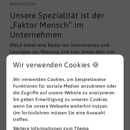
wissenschaftlichen Gütekriterien der Validität und
IHR NUTZEN
Reliabilität können regelmäßig überprüft und
Unsere Spezialität ist der
gemessen werden. Am besten erfolgt diese
Prüfung durch unabhängige Institute.
„Faktor Mensch“ im
Unternehmen
DNLA bietet eine Reihe von Instrumenten und
Lösungen zur Messung und zum Entwickeln von
ganz grundlegenden Erfolgsfaktoren (Soft Skills)
Wir verwenden Cookies 🍪
im beruflichen Bereich. Überall dort, wo
Menschen an sich und an der Erreichung ihrer
Ziele arbeiten wird DNLA seit vielen Jahren
Wir verwenden Cookies, um beispielsweise
erfolgreich eingesetzt.
Funktionen für soziale Medien anzubieten oder
die Zugriffe auf unsere Website zu analysieren.
Sie geben Einwilligung zu unseren Cookies,
Alle ansehen
wenn Sie unsere Webseite weiterhin nutzen.
Um fortzufahren müssen Sie eine Auswahl
treffen.
Weitere Informationen zum Thema