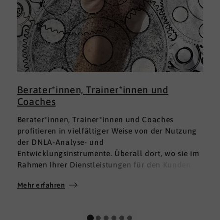
Berater*innen, Trainer*innen und
Coaches
Berater*innen, Trainer*innen und Coaches
profitieren in vielfältiger Weise von der Nutzung
der DNLA-Analyse- und
Entwicklungsinstrumente. Überall dort, wo sie im
Rahmen Ihrer Dienstleistungen für den Kunden
fundierte Analysen und Auswertungen im Bereich
Mehr erfahren
M
Soft Skills brauchen, finden sie in DNLA den
richtigen Partner mit den geeigneten Lösungen.