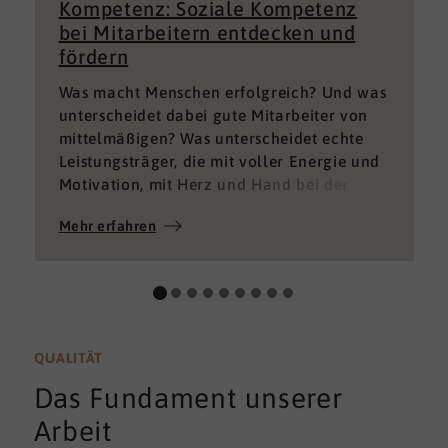
Kompetenz: Soziale Kompetenz
bei Mitarbeitern entdecken und
fördern
Was macht Menschen erfolgreich? Und was
unterscheidet dabei gute Mitarbeiter von
mittelmäßigen? Was unterscheidet echte
Leistungsträger, die mit voller Energie und
Motivation, mit Herz und Hand bei der
Sache sind von denen, die einfach nur Ihren
Mehr erfahren
„Job“ machen und von denen, die – aus
verschiedenen Gründen – aktuell keine
gute Leistung bringen können oder wollen?
QUALITÄT
Das Fundament unserer
Arbeit