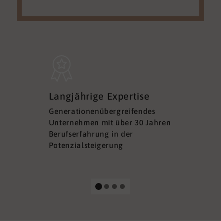
Sicherh
Langjährige Expertise
Datens
Generationenübergreifendes
DSGVO ko
Unternehmen mit über 30 Jahren
Ihre Sich
Berufserfahrung in der
Ihrer Dat
Potenzialsteigerung