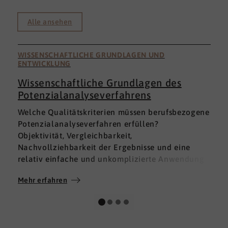
Alle ansehen
WISSENSCHAFTLICHE GRUNDLAGEN UND
ENTWICKLUNG
Wissenschaftliche Grundlagen des
Potenzialanalyseverfahrens
I
Welche Qualitätskriterien müssen berufsbezogene
h
Potenzialanalyseverfahren erfüllen?
a
Objektivität, Vergleichbarkeit,
v
Nachvollziehbarkeit der Ergebnisse und eine
p
relativ einfache und unkomplizierte Anwendung
t
der Verfahren sind ein Muss.
D
Mehr erfahren
M
Absolut unabdingbar für Analyseverfahren ist
p
auch, dass sie wissenschaftlich fundiert sind und
A
dass sie zuverlässig und mit großer Genauigkeit
I
das messen, was sie messen möchten. Diese