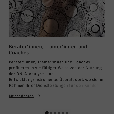
Berater*innen, Trainer*innen und
Coaches
Berater*innen, Trainer*innen und Coaches
profitieren in vielfältiger Weise von der Nutzung
der DNLA-Analyse- und
Entwicklungsinstrumente. Überall dort, wo sie im
Rahmen Ihrer Dienstleistungen für den Kunden
fundierte Analysen und Auswertungen im Bereich
Mehr erfahren
M
Soft Skills brauchen, finden sie in DNLA den
richtigen Partner mit den geeigneten Lösungen.