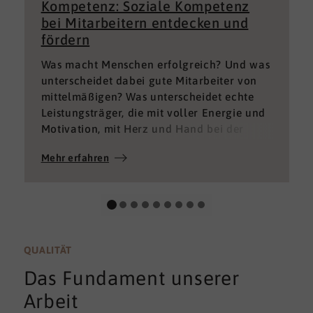
Kompetenz: Soziale Kompetenz
bei Mitarbeitern entdecken und
fördern
Was macht Menschen erfolgreich? Und was
unterscheidet dabei gute Mitarbeiter von
mittelmäßigen? Was unterscheidet echte
Leistungsträger, die mit voller Energie und
Motivation, mit Herz und Hand bei der
Sache sind von denen, die einfach nur Ihren
Mehr erfahren
„Job“ machen und von denen, die – aus
verschiedenen Gründen – aktuell keine
gute Leistung bringen können oder wollen?
QUALITÄT
Das Fundament unserer
Arbeit