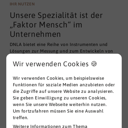
wissenschaftlichen Gütekriterien der Validität und
IHR NUTZEN
Reliabilität können regelmäßig überprüft und
Unsere Spezialität ist der
gemessen werden. Am besten erfolgt diese
Prüfung durch unabhängige Institute.
„Faktor Mensch“ im
Unternehmen
DNLA bietet eine Reihe von Instrumenten und
Lösungen zur Messung und zum Entwickeln von
ganz grundlegenden Erfolgsfaktoren (Soft Skills)
Wir verwenden Cookies 🍪
im beruflichen Bereich. Überall dort, wo
Menschen an sich und an der Erreichung ihrer
Ziele arbeiten wird DNLA seit vielen Jahren
Wir verwenden Cookies, um beispielsweise
erfolgreich eingesetzt.
Funktionen für soziale Medien anzubieten oder
die Zugriffe auf unsere Website zu analysieren.
Sie geben Einwilligung zu unseren Cookies,
Alle ansehen
wenn Sie unsere Webseite weiterhin nutzen.
Um fortzufahren müssen Sie eine Auswahl
treffen.
Weitere Informationen zum Thema