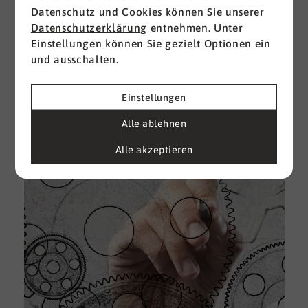
Datenschutz und Cookies können Sie unserer
I
Datenschutzerklärung
entnehmen. Unter
d
Einstellungen können Sie gezielt Optionen ein
M
und ausschalten.
e
U
Einstellungen
k
A
Alle ablehnen
g
Alle akzeptieren
e
D
w
i
u
A