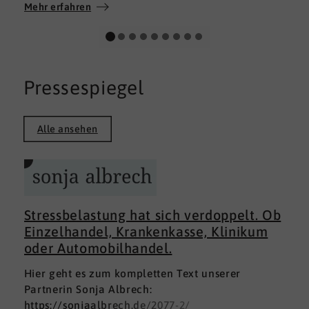
Wir wünschen allen Teilnehmerinnen und
Mehr erfahren
Teilnehmern weiterhin alles Gute auf ihrem
persönlichen Weg und viel Erfolg.
Pressespiegel
Alle ansehen
Stressbelastung hat sich verdoppelt. Ob
Einzelhandel, Krankenkasse, Klinikum
oder Automobilhandel.
Hier geht es zum kompletten Text unserer
Partnerin Sonja Albrech:
https://sonjaalbrech.de/2077-2/