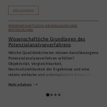
Alle ansehen
WISSENSCHAFTLICHE GRUNDLAGEN UND
ENTWICKLUNG
Wissenschaftliche Grundlagen des
Potenzialanalyseverfahrens
I
Welche Qualitätskriterien müssen berufsbezogene
h
Potenzialanalyseverfahren erfüllen?
a
Objektivität, Vergleichbarkeit,
v
Nachvollziehbarkeit der Ergebnisse und eine
p
relativ einfache und unkomplizierte Anwendung
t
der Verfahren sind ein Muss.
D
Mehr erfahren
M
Absolut unabdingbar für Analyseverfahren ist
p
auch, dass sie wissenschaftlich fundiert sind und
A
dass sie zuverlässig und mit großer Genauigkeit
I
das messen, was sie messen möchten. Diese