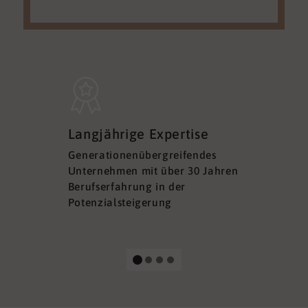
Sicherh
Langjährige Expertise
Datens
Generationenübergreifendes
DSGVO ko
Unternehmen mit über 30 Jahren
Ihre Sich
Berufserfahrung in der
Ihrer Dat
Potenzialsteigerung