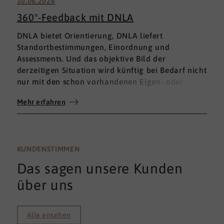
30.06.2026
360°-Feedback mit DNLA
DNLA bietet Orientierung, DNLA liefert
Standortbestimmungen, Einordnung und
Assessments. Und das objektive Bild der
derzeitigen Situation wird künftig bei Bedarf nicht
nur mit den schon vorhandenen Eigen- oder
Fremdbewertungen ergänzt, sondern mit einem
Mehr erfahren
umfassenden 360°-Feedback.
KUNDENSTIMMEN
Das sagen unsere Kunden
über uns
Alle ansehen