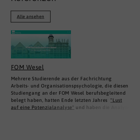
Alle ansehen
FOM Wesel
Mehrere Studierende aus der Fachrichtung
Arbeits- und Organisationspsychologie, die diesen
Studiengang an der FOM Wesel berufsbegleitend
belegt haben, hatten Ende letzten Jahres
"Lust
auf eine Potenzialanalyse"
und haben die Analyse
DNLA ESK - Erfolgsprofil Soziale Kompetenz
für
sich ausprobiert. Dies war für die Studierenden
doppelt interessant: Einmal fachlich, und dann
natürlich als persönliche Standortbestimmung.