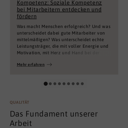
Kompetenz: Soziale Kompetenz
bei Mitarbeitern entdecken und
fördern
Was macht Menschen erfolgreich? Und was
unterscheidet dabei gute Mitarbeiter von
mittelmäßigen? Was unterscheidet echte
Leistungsträger, die mit voller Energie und
Motivation, mit Herz und Hand bei der
Sache sind von denen, die einfach nur Ihren
Mehr erfahren
„Job“ machen und von denen, die – aus
verschiedenen Gründen – aktuell keine
gute Leistung bringen können oder wollen?
QUALITÄT
Das Fundament unserer
Arbeit