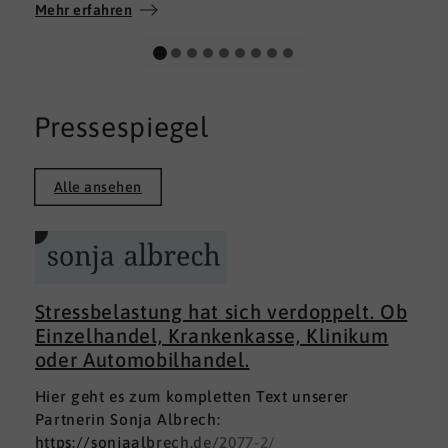
Wir wünschen allen Teilnehmerinnen und
Mehr erfahren
Teilnehmern weiterhin alles Gute auf ihrem
persönlichen Weg und viel Erfolg.
Pressespiegel
Alle ansehen
Stressbelastung hat sich verdoppelt. Ob
Einzelhandel, Krankenkasse, Klinikum
oder Automobilhandel.
Hier geht es zum kompletten Text unserer
Partnerin Sonja Albrech:
https://sonjaalbrech.de/2077-2/