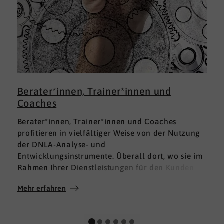
Berater*innen, Trainer*innen und
Coaches
Berater*innen, Trainer*innen und Coaches
profitieren in vielfältiger Weise von der Nutzung
der DNLA-Analyse- und
Entwicklungsinstrumente. Überall dort, wo sie im
Rahmen Ihrer Dienstleistungen für den Kunden
fundierte Analysen und Auswertungen im Bereich
Mehr erfahren
M
Soft Skills brauchen, finden sie in DNLA den
richtigen Partner mit den geeigneten Lösungen.