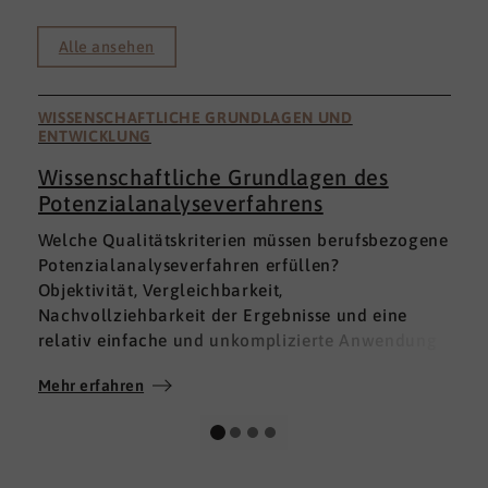
Alle ansehen
WISSENSCHAFTLICHE GRUNDLAGEN UND
ENTWICKLUNG
Wissenschaftliche Grundlagen des
Potenzialanalyseverfahrens
I
Welche Qualitätskriterien müssen berufsbezogene
h
Potenzialanalyseverfahren erfüllen?
a
Objektivität, Vergleichbarkeit,
v
Nachvollziehbarkeit der Ergebnisse und eine
p
relativ einfache und unkomplizierte Anwendung
t
der Verfahren sind ein Muss.
D
Mehr erfahren
M
Absolut unabdingbar für Analyseverfahren ist
p
auch, dass sie wissenschaftlich fundiert sind und
A
dass sie zuverlässig und mit großer Genauigkeit
I
das messen, was sie messen möchten. Diese