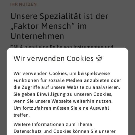
wissenschaftlichen Gütekriterien der Validität und
IHR NUTZEN
Reliabilität können regelmäßig überprüft und
Unsere Spezialität ist der
gemessen werden. Am besten erfolgt diese
Prüfung durch unabhängige Institute.
„Faktor Mensch“ im
Unternehmen
DNLA bietet eine Reihe von Instrumenten und
Lösungen zur Messung und zum Entwickeln von
Wir verwenden Cookies 🍪
ganz grundlegenden Erfolgsfaktoren (Soft Skills)
im beruflichen Bereich. Überall dort, wo
Wir verwenden Cookies, um beispielsweise
Menschen an sich und an der Erreichung ihrer
Funktionen für soziale Medien anzubieten oder
Ziele arbeiten wird DNLA seit vielen Jahren
die Zugriffe auf unsere Website zu analysieren.
erfolgreich eingesetzt.
Sie geben Einwilligung zu unseren Cookies,
wenn Sie unsere Webseite weiterhin nutzen.
Alle ansehen
Um fortzufahren müssen Sie eine Auswahl
treffen.
Weitere Informationen zum Thema
Datenschutz und Cookies können Sie unserer