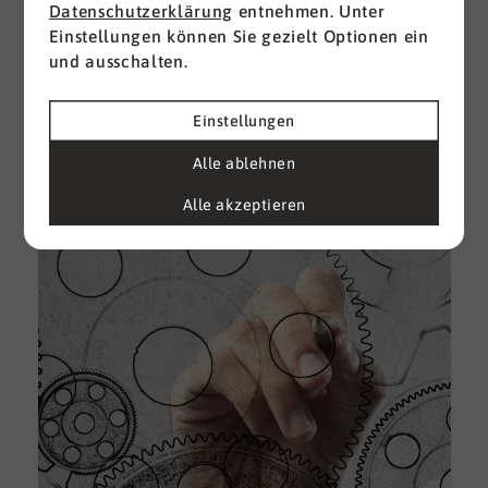
Datenschutzerklärung
entnehmen. Unter
Einstellungen können Sie gezielt Optionen ein
I
und ausschalten.
d
M
e
Einstellungen
U
Alle ablehnen
k
A
Alle akzeptieren
g
e
D
w
i
u
A