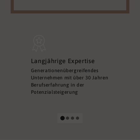
Sicherh
Langjährige Expertise
Datens
Generationenübergreifendes
DSGVO ko
Unternehmen mit über 30 Jahren
Ihre Sich
Berufserfahrung in der
Ihrer Dat
Potenzialsteigerung