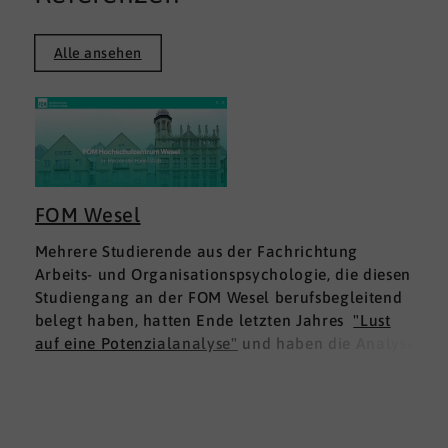
Alle ansehen
FOM Wesel
Mehrere Studierende aus der Fachrichtung
Arbeits- und Organisationspsychologie, die diesen
Studiengang an der FOM Wesel berufsbegleitend
belegt haben, hatten Ende letzten Jahres
"Lust
auf eine Potenzialanalyse"
und haben die Analyse
DNLA ESK - Erfolgsprofil Soziale Kompetenz
für
sich ausprobiert. Dies war für die Studierenden
doppelt interessant: Einmal fachlich, und dann
natürlich als persönliche Standortbestimmung.