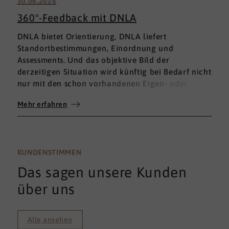
30.06.2026
360°-Feedback mit DNLA
DNLA bietet Orientierung, DNLA liefert
Standortbestimmungen, Einordnung und
Assessments. Und das objektive Bild der
derzeitigen Situation wird künftig bei Bedarf nicht
nur mit den schon vorhandenen Eigen- oder
Fremdbewertungen ergänzt, sondern mit einem
Mehr erfahren
umfassenden 360°-Feedback.
KUNDENSTIMMEN
Das sagen unsere Kunden
über uns
Alle ansehen