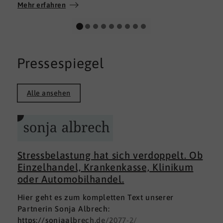
Wir wünschen allen Teilnehmerinnen und
Mehr erfahren
Teilnehmern weiterhin alles Gute auf ihrem
persönlichen Weg und viel Erfolg.
Pressespiegel
Alle ansehen
Stressbelastung hat sich verdoppelt. Ob
Einzelhandel, Krankenkasse, Klinikum
oder Automobilhandel.
Hier geht es zum kompletten Text unserer
Partnerin Sonja Albrech:
https://sonjaalbrech.de/2077-2/