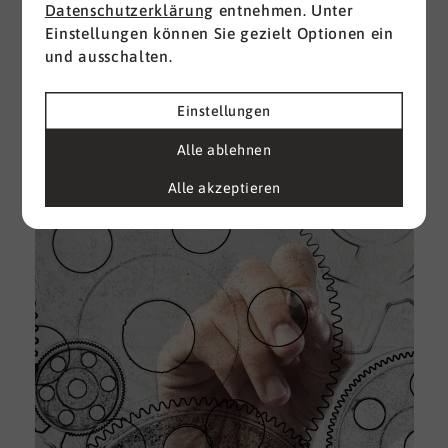
Datenschutzerklärung
entnehmen. Unter
Einstellungen können Sie gezielt Optionen ein
I
und ausschalten.
d
M
e
Einstellungen
U
Alle ablehnen
k
A
Alle akzeptieren
g
e
D
w
i
u
A