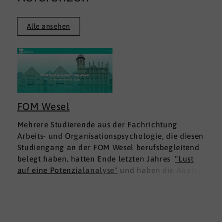
Alle ansehen
FOM Wesel
Mehrere Studierende aus der Fachrichtung
Arbeits- und Organisationspsychologie, die diesen
Studiengang an der FOM Wesel berufsbegleitend
belegt haben, hatten Ende letzten Jahres
"Lust
auf eine Potenzialanalyse"
und haben die Analyse
DNLA ESK - Erfolgsprofil Soziale Kompetenz
für
sich ausprobiert. Dies war für die Studierenden
doppelt interessant: Einmal fachlich, und dann
natürlich als persönliche Standortbestimmung.