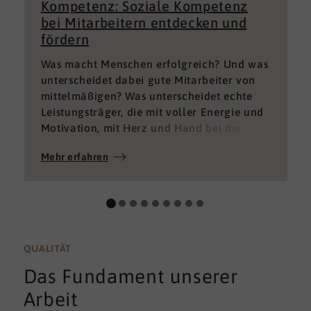
Kompetenz: Soziale Kompetenz
bei Mitarbeitern entdecken und
fördern
Was macht Menschen erfolgreich? Und was
unterscheidet dabei gute Mitarbeiter von
mittelmäßigen? Was unterscheidet echte
Leistungsträger, die mit voller Energie und
Motivation, mit Herz und Hand bei der
Sache sind von denen, die einfach nur Ihren
Mehr erfahren
„Job“ machen und von denen, die – aus
verschiedenen Gründen – aktuell keine
gute Leistung bringen können oder wollen?
QUALITÄT
Das Fundament unserer
Arbeit