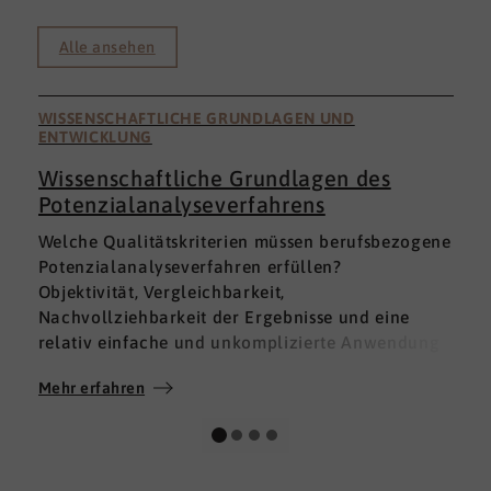
Alle ansehen
WISSENSCHAFTLICHE GRUNDLAGEN UND
ENTWICKLUNG
Wissenschaftliche Grundlagen des
Potenzialanalyseverfahrens
I
Welche Qualitätskriterien müssen berufsbezogene
h
Potenzialanalyseverfahren erfüllen?
a
Objektivität, Vergleichbarkeit,
v
Nachvollziehbarkeit der Ergebnisse und eine
p
relativ einfache und unkomplizierte Anwendung
t
der Verfahren sind ein Muss.
D
Mehr erfahren
M
Absolut unabdingbar für Analyseverfahren ist
p
auch, dass sie wissenschaftlich fundiert sind und
A
dass sie zuverlässig und mit großer Genauigkeit
I
das messen, was sie messen möchten. Diese