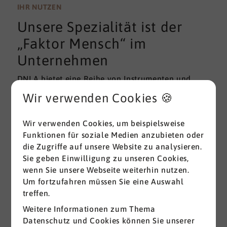
wissenschaftlichen Gütekriterien der Validität und
IHR NUTZEN
Reliabilität können regelmäßig überprüft und
Unsere Spezialität ist der
gemessen werden. Am besten erfolgt diese
Prüfung durch unabhängige Institute.
„Faktor Mensch“ im
Unternehmen
DNLA bietet eine Reihe von Instrumenten und
Lösungen zur Messung und zum Entwickeln von
Wir verwenden Cookies 🍪
ganz grundlegenden Erfolgsfaktoren (Soft Skills)
im beruflichen Bereich. Überall dort, wo
Wir verwenden Cookies, um beispielsweise
Menschen an sich und an der Erreichung ihrer
Funktionen für soziale Medien anzubieten oder
Ziele arbeiten wird DNLA seit vielen Jahren
die Zugriffe auf unsere Website zu analysieren.
erfolgreich eingesetzt.
Sie geben Einwilligung zu unseren Cookies,
wenn Sie unsere Webseite weiterhin nutzen.
Alle ansehen
Um fortzufahren müssen Sie eine Auswahl
treffen.
Weitere Informationen zum Thema
Datenschutz und Cookies können Sie unserer