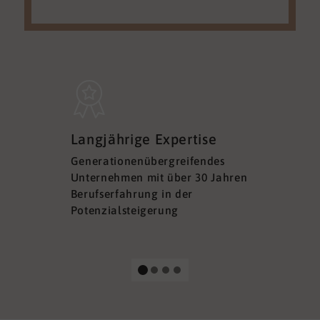
Sicherh
Langjährige Expertise
Datens
Generationenübergreifendes
DSGVO ko
Unternehmen mit über 30 Jahren
Ihre Sich
Berufserfahrung in der
Ihrer Dat
Potenzialsteigerung