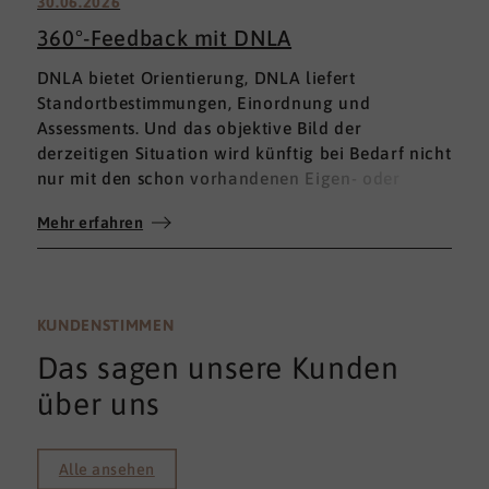
30.06.2026
360°-Feedback mit DNLA
DNLA bietet Orientierung, DNLA liefert
Standortbestimmungen, Einordnung und
Assessments. Und das objektive Bild der
derzeitigen Situation wird künftig bei Bedarf nicht
nur mit den schon vorhandenen Eigen- oder
Fremdbewertungen ergänzt, sondern mit einem
Mehr erfahren
umfassenden 360°-Feedback.
KUNDENSTIMMEN
Das sagen unsere Kunden
über uns
Alle ansehen