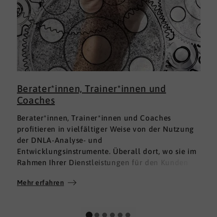
Berater*innen, Trainer*innen und
Coaches
Berater*innen, Trainer*innen und Coaches
profitieren in vielfältiger Weise von der Nutzung
der DNLA-Analyse- und
Entwicklungsinstrumente. Überall dort, wo sie im
Rahmen Ihrer Dienstleistungen für den Kunden
fundierte Analysen und Auswertungen im Bereich
Mehr erfahren
M
Soft Skills brauchen, finden sie in DNLA den
richtigen Partner mit den geeigneten Lösungen.