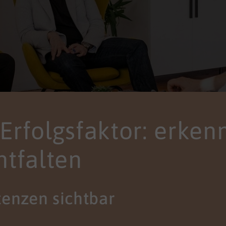
s Erfolgsfaktor: erken
ntfalten
enzen sichtbar