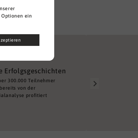
nserer
 Optionen ein
kzeptieren
Gut aufgestellt
e Erfolgsgeschichten
Über 150 Berater alleine 
ber 300.000 Teilnehmer
Deutschland sorgen für e
bereits von der
lückenloses und unkompl
alanalyse profitiert
Netzwerk