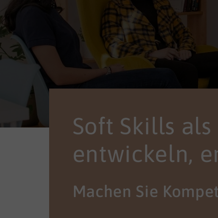
Soft Skills al
entwickeln, e
Machen Sie Kompet