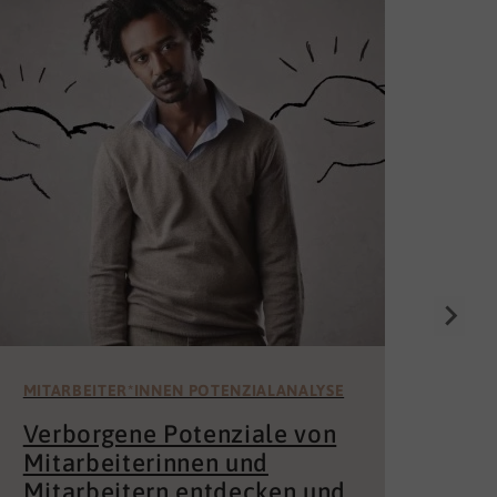
Die
Un
för
Wer 
Mita
der 
und 
MITARBEITER*INNEN POTENZIALANALYSE
Verborgene Potenziale von
Mitarbeiterinnen und
Mitarbeitern entdecken und