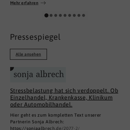
Wir wünschen allen Teilnehmerinnen und
Mehr erfahren
Teilnehmern weiterhin alles Gute auf ihrem
persönlichen Weg und viel Erfolg.
Pressespiegel
Alle ansehen
Stressbelastung hat sich verdoppelt. Ob
Einzelhandel, Krankenkasse, Klinikum
oder Automobilhandel.
Hier geht es zum kompletten Text unserer
Partnerin Sonja Albrech:
https://sonjaalbrech.de/2077-2/