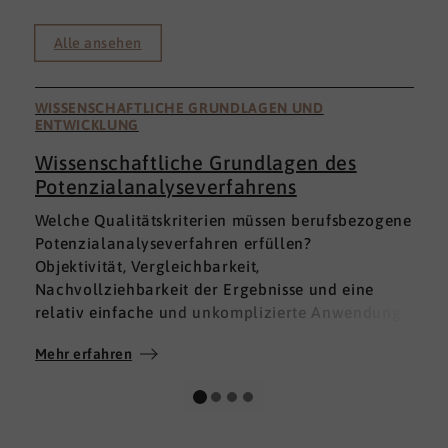
Alle ansehen
WISSENSCHAFTLICHE GRUNDLAGEN UND
ENTWICKLUNG
Wissenschaftliche Grundlagen des
Potenzialanalyseverfahrens
I
Welche Qualitätskriterien müssen berufsbezogene
h
Potenzialanalyseverfahren erfüllen?
a
Objektivität, Vergleichbarkeit,
v
Nachvollziehbarkeit der Ergebnisse und eine
p
relativ einfache und unkomplizierte Anwendung
t
der Verfahren sind ein Muss.
D
Mehr erfahren
M
Absolut unabdingbar für Analyseverfahren ist
p
auch, dass sie wissenschaftlich fundiert sind und
A
dass sie zuverlässig und mit großer Genauigkeit
I
das messen, was sie messen möchten. Diese