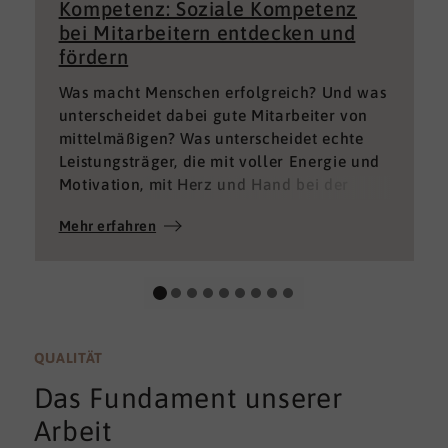
Kompetenz: Soziale Kompetenz
bei Mitarbeitern entdecken und
fördern
Was macht Menschen erfolgreich? Und was
unterscheidet dabei gute Mitarbeiter von
mittelmäßigen? Was unterscheidet echte
Leistungsträger, die mit voller Energie und
Motivation, mit Herz und Hand bei der
Sache sind von denen, die einfach nur Ihren
Mehr erfahren
„Job“ machen und von denen, die – aus
verschiedenen Gründen – aktuell keine
gute Leistung bringen können oder wollen?
QUALITÄT
Das Fundament unserer
Arbeit