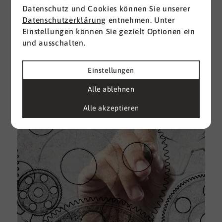
Datenschutz und Cookies können Sie unserer
I
Datenschutzerklärung
entnehmen. Unter
d
Einstellungen können Sie gezielt Optionen ein
M
und ausschalten.
e
U
Einstellungen
k
A
Alle ablehnen
g
Alle akzeptieren
e
D
w
i
u
A