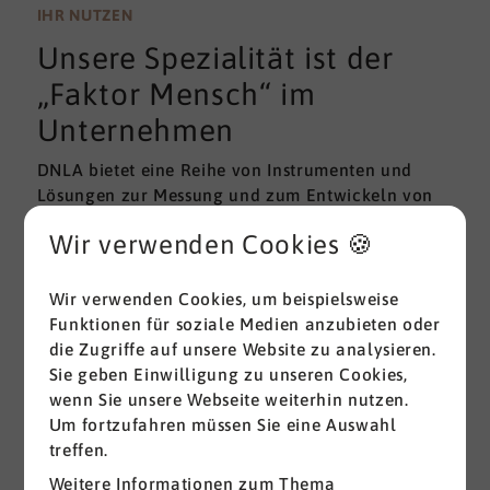
wissenschaftlichen Gütekriterien der Validität und
IHR NUTZEN
Reliabilität können regelmäßig überprüft und
Unsere Spezialität ist der
gemessen werden. Am besten erfolgt diese
Prüfung durch unabhängige Institute.
„Faktor Mensch“ im
Unternehmen
DNLA bietet eine Reihe von Instrumenten und
Lösungen zur Messung und zum Entwickeln von
ganz grundlegenden Erfolgsfaktoren (Soft Skills)
Wir verwenden Cookies 🍪
im beruflichen Bereich. Überall dort, wo
Menschen an sich und an der Erreichung ihrer
Ziele arbeiten wird DNLA seit vielen Jahren
Wir verwenden Cookies, um beispielsweise
erfolgreich eingesetzt.
Funktionen für soziale Medien anzubieten oder
die Zugriffe auf unsere Website zu analysieren.
Sie geben Einwilligung zu unseren Cookies,
Alle ansehen
wenn Sie unsere Webseite weiterhin nutzen.
Um fortzufahren müssen Sie eine Auswahl
treffen.
Weitere Informationen zum Thema