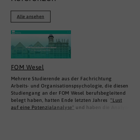
Alle ansehen
FOM Wesel
Mehrere Studierende aus der Fachrichtung
Arbeits- und Organisationspsychologie, die diesen
Studiengang an der FOM Wesel berufsbegleitend
belegt haben, hatten Ende letzten Jahres
"Lust
auf eine Potenzialanalyse"
und haben die Analyse
DNLA ESK - Erfolgsprofil Soziale Kompetenz
für
sich ausprobiert. Dies war für die Studierenden
doppelt interessant: Einmal fachlich, und dann
natürlich als persönliche Standortbestimmung.