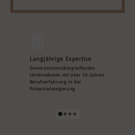
Sicherh
Langjährige Expertise
Datens
Generationenübergreifendes
DSGVO ko
Unternehmen mit über 30 Jahren
Ihre Sich
Berufserfahrung in der
Ihrer Dat
Potenzialsteigerung