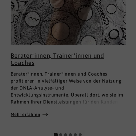
Berater*innen, Trainer*innen und
Coaches
Berater*innen, Trainer*innen und Coaches
profitieren in vielfältiger Weise von der Nutzung
der DNLA-Analyse- und
Entwicklungsinstrumente. Überall dort, wo sie im
Rahmen Ihrer Dienstleistungen für den Kunden
fundierte Analysen und Auswertungen im Bereich
Mehr erfahren
M
Soft Skills brauchen, finden sie in DNLA den
richtigen Partner mit den geeigneten Lösungen.