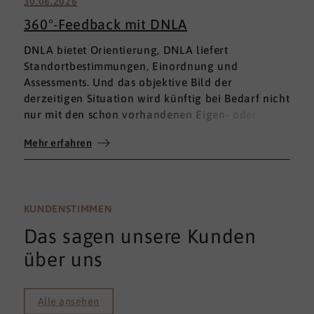
30.06.2026
360°-Feedback mit DNLA
DNLA bietet Orientierung, DNLA liefert
Standortbestimmungen, Einordnung und
Assessments. Und das objektive Bild der
derzeitigen Situation wird künftig bei Bedarf nicht
nur mit den schon vorhandenen Eigen- oder
Fremdbewertungen ergänzt, sondern mit einem
Mehr erfahren
umfassenden 360°-Feedback.
KUNDENSTIMMEN
Das sagen unsere Kunden
über uns
Alle ansehen