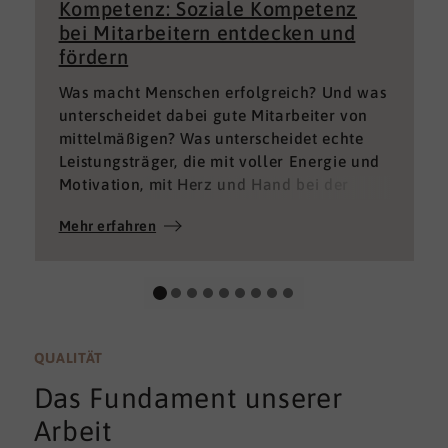
Kompetenz: Soziale Kompetenz
bei Mitarbeitern entdecken und
fördern
Was macht Menschen erfolgreich? Und was
unterscheidet dabei gute Mitarbeiter von
mittelmäßigen? Was unterscheidet echte
Leistungsträger, die mit voller Energie und
Motivation, mit Herz und Hand bei der
Sache sind von denen, die einfach nur Ihren
Mehr erfahren
„Job“ machen und von denen, die – aus
verschiedenen Gründen – aktuell keine
gute Leistung bringen können oder wollen?
QUALITÄT
Das Fundament unserer
Arbeit