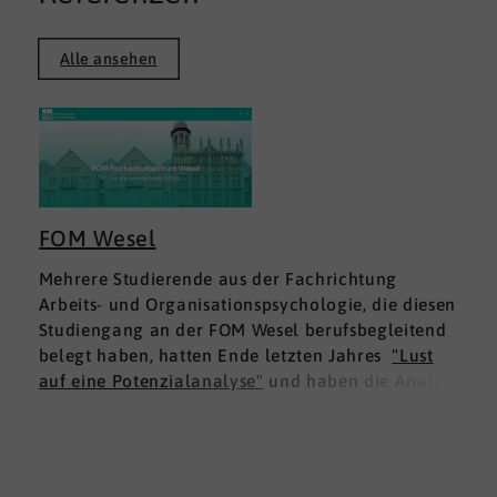
Alle ansehen
FOM Wesel
Mehrere Studierende aus der Fachrichtung
Arbeits- und Organisationspsychologie, die diesen
Studiengang an der FOM Wesel berufsbegleitend
belegt haben, hatten Ende letzten Jahres
"Lust
auf eine Potenzialanalyse"
und haben die Analyse
DNLA ESK - Erfolgsprofil Soziale Kompetenz
für
sich ausprobiert. Dies war für die Studierenden
doppelt interessant: Einmal fachlich, und dann
natürlich als persönliche Standortbestimmung.