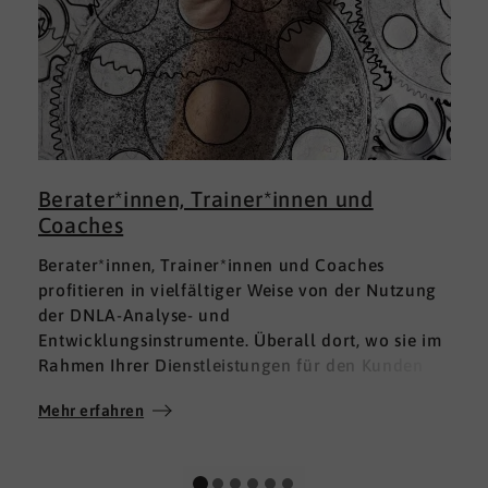
Berater*innen, Trainer*innen und
Coaches
Berater*innen, Trainer*innen und Coaches
profitieren in vielfältiger Weise von der Nutzung
der DNLA-Analyse- und
Entwicklungsinstrumente. Überall dort, wo sie im
Rahmen Ihrer Dienstleistungen für den Kunden
fundierte Analysen und Auswertungen im Bereich
Mehr erfahren
M
Soft Skills brauchen, finden sie in DNLA den
richtigen Partner mit den geeigneten Lösungen.