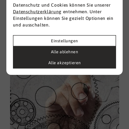
Datenschutz und Cookies können Sie unserer
I
Datenschutzerklärung
entnehmen. Unter
d
Einstellungen können Sie gezielt Optionen ein
M
und ausschalten.
e
U
Einstellungen
k
A
Alle ablehnen
g
Alle akzeptieren
e
D
w
i
u
A