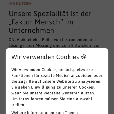
wissenschaftlichen Gütekriterien der Validität und
IHR NUTZEN
Reliabilität können regelmäßig überprüft und
Unsere Spezialität ist der
gemessen werden. Am besten erfolgt diese
Prüfung durch unabhängige Institute.
„Faktor Mensch“ im
Unternehmen
DNLA bietet eine Reihe von Instrumenten und
Lösungen zur Messung und zum Entwickeln von
ganz grundlegenden Erfolgsfaktoren (Soft Skills)
Wir verwenden Cookies 🍪
im beruflichen Bereich. Überall dort, wo
Menschen an sich und an der Erreichung ihrer
Ziele arbeiten wird DNLA seit vielen Jahren
Wir verwenden Cookies, um beispielsweise
erfolgreich eingesetzt.
Funktionen für soziale Medien anzubieten oder
die Zugriffe auf unsere Website zu analysieren.
Sie geben Einwilligung zu unseren Cookies,
Alle ansehen
wenn Sie unsere Webseite weiterhin nutzen.
Um fortzufahren müssen Sie eine Auswahl
treffen.
Weitere Informationen zum Thema