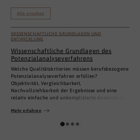
Alle ansehen
WISSENSCHAFTLICHE GRUNDLAGEN UND
ENTWICKLUNG
Wissenschaftliche Grundlagen des
Potenzialanalyseverfahrens
I
Welche Qualitätskriterien müssen berufsbezogene
h
Potenzialanalyseverfahren erfüllen?
a
Objektivität, Vergleichbarkeit,
v
Nachvollziehbarkeit der Ergebnisse und eine
p
relativ einfache und unkomplizierte Anwendung
t
der Verfahren sind ein Muss.
D
Mehr erfahren
M
Absolut unabdingbar für Analyseverfahren ist
p
auch, dass sie wissenschaftlich fundiert sind und
A
dass sie zuverlässig und mit großer Genauigkeit
I
das messen, was sie messen möchten. Diese