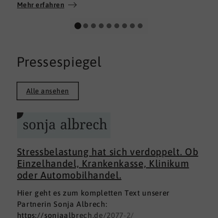
Wir wünschen allen Teilnehmerinnen und
Mehr erfahren
Teilnehmern weiterhin alles Gute auf ihrem
persönlichen Weg und viel Erfolg.
Pressespiegel
Alle ansehen
Stressbelastung hat sich verdoppelt. Ob
Einzelhandel, Krankenkasse, Klinikum
oder Automobilhandel.
Hier geht es zum kompletten Text unserer
Partnerin Sonja Albrech:
https://sonjaalbrech.de/2077-2/