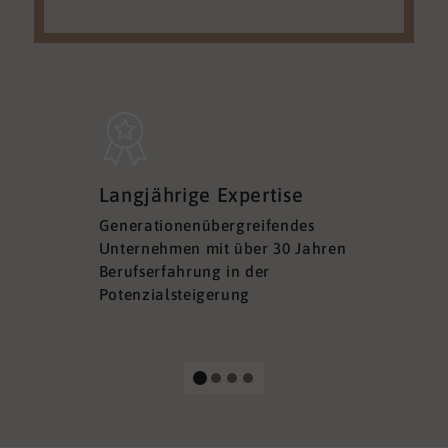
Sicherh
Langjährige Expertise
Datens
Generationenübergreifendes
DSGVO ko
Unternehmen mit über 30 Jahren
Ihre Sich
Berufserfahrung in der
Ihrer Dat
Potenzialsteigerung