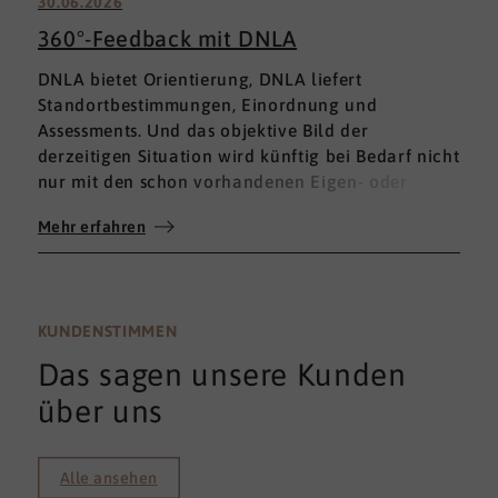
30.06.2026
360°-Feedback mit DNLA
DNLA bietet Orientierung, DNLA liefert
Standortbestimmungen, Einordnung und
Assessments. Und das objektive Bild der
derzeitigen Situation wird künftig bei Bedarf nicht
nur mit den schon vorhandenen Eigen- oder
Fremdbewertungen ergänzt, sondern mit einem
Mehr erfahren
umfassenden 360°-Feedback.
KUNDENSTIMMEN
Das sagen unsere Kunden
über uns
Alle ansehen