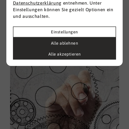
Datenschutzerklärung
entnehmen. Unter
Einstellungen können Sie gezielt Optionen ein
I
und ausschalten.
d
M
e
Einstellungen
U
Alle ablehnen
k
A
Alle akzeptieren
g
e
D
w
i
u
A