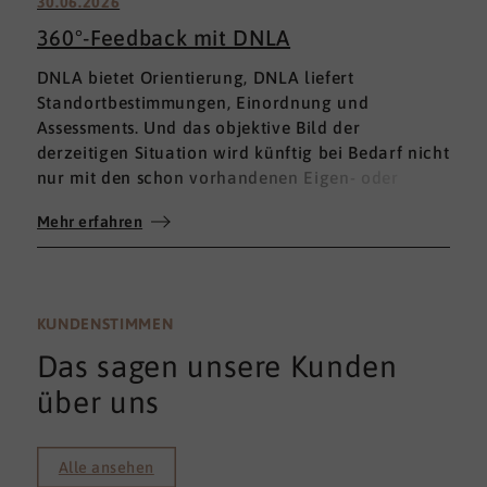
30.06.2026
360°-Feedback mit DNLA
DNLA bietet Orientierung, DNLA liefert
Standortbestimmungen, Einordnung und
Assessments. Und das objektive Bild der
derzeitigen Situation wird künftig bei Bedarf nicht
nur mit den schon vorhandenen Eigen- oder
Fremdbewertungen ergänzt, sondern mit einem
Mehr erfahren
umfassenden 360°-Feedback.
KUNDENSTIMMEN
Das sagen unsere Kunden
über uns
Alle ansehen