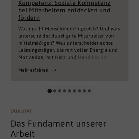
Kompetenz: Soziale Kompetenz
bei Mitarbeitern entdecken und
fördern
Was macht Menschen erfolgreich? Und was
unterscheidet dabei gute Mitarbeiter von
mittelmäßigen? Was unterscheidet echte
Leistungsträger, die mit voller Energie und
Motivation, mit Herz und Hand bei der
Sache sind von denen, die einfach nur Ihren
Mehr erfahren
„Job“ machen und von denen, die – aus
verschiedenen Gründen – aktuell keine
gute Leistung bringen können oder wollen?
QUALITÄT
Das Fundament unserer
Arbeit