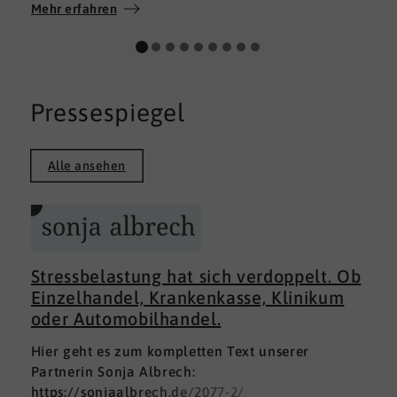
Wir wünschen allen Teilnehmerinnen und
Mehr erfahren
Teilnehmern weiterhin alles Gute auf ihrem
persönlichen Weg und viel Erfolg.
Pressespiegel
Alle ansehen
Stressbelastung hat sich verdoppelt. Ob
Einzelhandel, Krankenkasse, Klinikum
oder Automobilhandel.
Hier geht es zum kompletten Text unserer
Partnerin Sonja Albrech:
https://sonjaalbrech.de/2077-2/