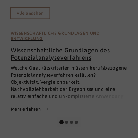
Alle ansehen
WISSENSCHAFTLICHE GRUNDLAGEN UND
ENTWICKLUNG
Wissenschaftliche Grundlagen des
Potenzialanalyseverfahrens
I
Welche Qualitätskriterien müssen berufsbezogene
h
Potenzialanalyseverfahren erfüllen?
a
Objektivität, Vergleichbarkeit,
v
Nachvollziehbarkeit der Ergebnisse und eine
p
relativ einfache und unkomplizierte Anwendung
t
der Verfahren sind ein Muss.
D
Mehr erfahren
M
Absolut unabdingbar für Analyseverfahren ist
p
auch, dass sie wissenschaftlich fundiert sind und
A
dass sie zuverlässig und mit großer Genauigkeit
I
das messen, was sie messen möchten. Diese