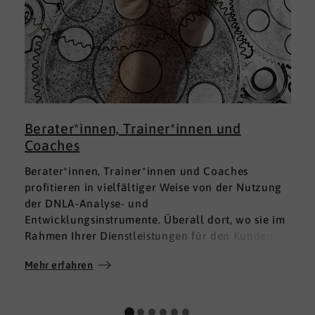
Berater*innen, Trainer*innen und
Coaches
Berater*innen, Trainer*innen und Coaches
profitieren in vielfältiger Weise von der Nutzung
der DNLA-Analyse- und
Entwicklungsinstrumente. Überall dort, wo sie im
Rahmen Ihrer Dienstleistungen für den Kunden
fundierte Analysen und Auswertungen im Bereich
Mehr erfahren
M
Soft Skills brauchen, finden sie in DNLA den
richtigen Partner mit den geeigneten Lösungen.