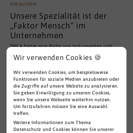
wissenschaftlichen Gütekriterien der Validität und
IHR NUTZEN
Reliabilität können regelmäßig überprüft und
Unsere Spezialität ist der
gemessen werden. Am besten erfolgt diese
Prüfung durch unabhängige Institute.
„Faktor Mensch“ im
Unternehmen
DNLA bietet eine Reihe von Instrumenten und
Lösungen zur Messung und zum Entwickeln von
Wir verwenden Cookies 🍪
ganz grundlegenden Erfolgsfaktoren (Soft Skills)
im beruflichen Bereich. Überall dort, wo
Wir verwenden Cookies, um beispielsweise
Menschen an sich und an der Erreichung ihrer
Funktionen für soziale Medien anzubieten oder
Ziele arbeiten wird DNLA seit vielen Jahren
die Zugriffe auf unsere Website zu analysieren.
erfolgreich eingesetzt.
Sie geben Einwilligung zu unseren Cookies,
wenn Sie unsere Webseite weiterhin nutzen.
Alle ansehen
Um fortzufahren müssen Sie eine Auswahl
treffen.
Weitere Informationen zum Thema
Datenschutz und Cookies können Sie unserer