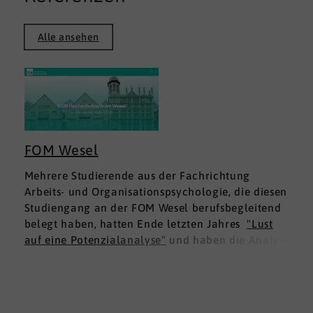
Alle ansehen
FOM Wesel
Mehrere Studierende aus der Fachrichtung
Arbeits- und Organisationspsychologie, die diesen
Studiengang an der FOM Wesel berufsbegleitend
belegt haben, hatten Ende letzten Jahres
"Lust
auf eine Potenzialanalyse"
und haben die Analyse
DNLA ESK - Erfolgsprofil Soziale Kompetenz
für
sich ausprobiert. Dies war für die Studierenden
doppelt interessant: Einmal fachlich, und dann
natürlich als persönliche Standortbestimmung.