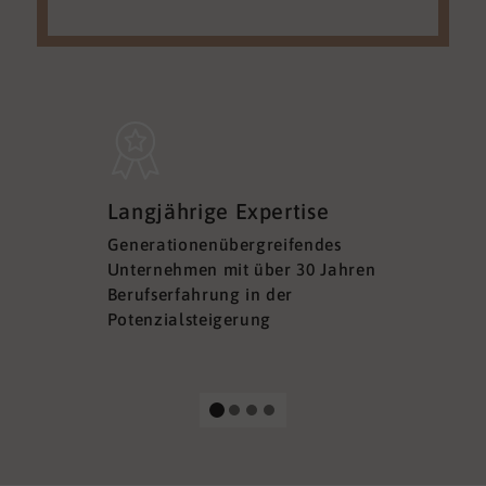
Sicherh
Langjährige Expertise
Datens
Generationenübergreifendes
DSGVO ko
Unternehmen mit über 30 Jahren
Ihre Sich
Berufserfahrung in der
Ihrer Dat
Potenzialsteigerung