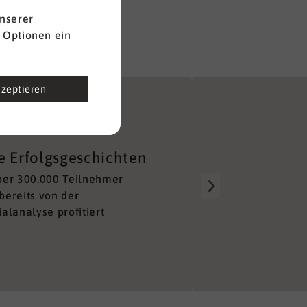
nserer
 Optionen ein
kzeptieren
Gut aufgestellt
e Erfolgsgeschichten
Über 150 Berater alleine 
ber 300.000 Teilnehmer
Deutschland sorgen für e
bereits von der
lückenloses und unkompl
alanalyse profitiert
Netzwerk