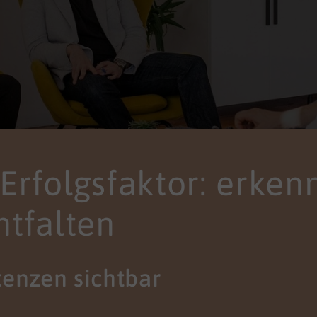
s Erfolgsfaktor: erken
ntfalten
enzen sichtbar