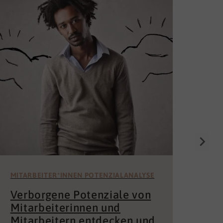
Die
Un
för
Wer 
Mita
der 
und 
MITARBEITER*INNEN POTENZIALANALYSE
Verborgene Potenziale von
Mitarbeiterinnen und
Mitarbeitern entdecken und