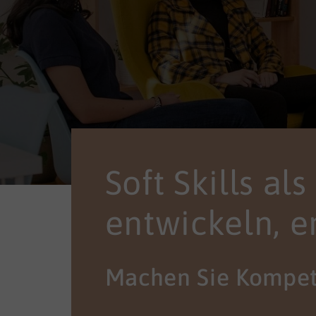
Soft Skills al
entwickeln, e
Machen Sie Kompet