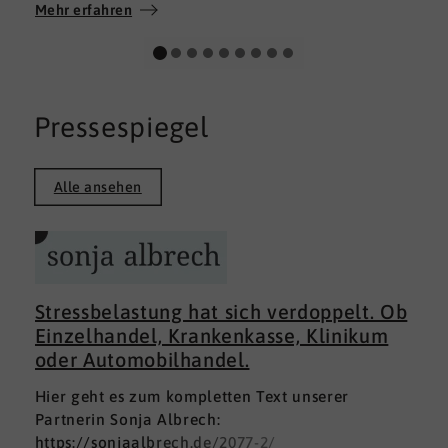
Wir wünschen allen Teilnehmerinnen und
Mehr erfahren
Teilnehmern weiterhin alles Gute auf ihrem
persönlichen Weg und viel Erfolg.
Pressespiegel
Alle ansehen
Stressbelastung hat sich verdoppelt. Ob
Einzelhandel, Krankenkasse, Klinikum
oder Automobilhandel.
Hier geht es zum kompletten Text unserer
Partnerin Sonja Albrech:
https://sonjaalbrech.de/2077-2/