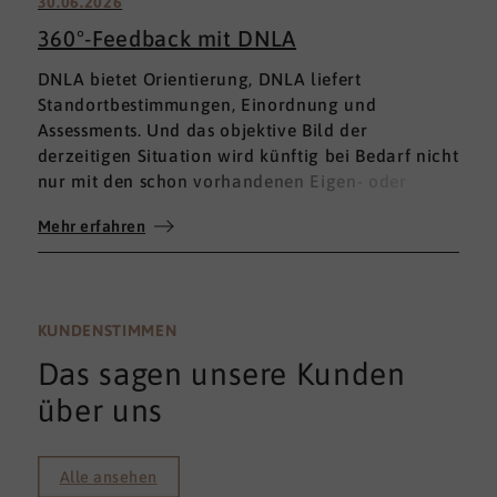
30.06.2026
360°-Feedback mit DNLA
DNLA bietet Orientierung, DNLA liefert
Standortbestimmungen, Einordnung und
Assessments. Und das objektive Bild der
derzeitigen Situation wird künftig bei Bedarf nicht
nur mit den schon vorhandenen Eigen- oder
Fremdbewertungen ergänzt, sondern mit einem
Mehr erfahren
umfassenden 360°-Feedback.
KUNDENSTIMMEN
Das sagen unsere Kunden
über uns
Alle ansehen