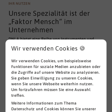
wissenschaftlichen Gütekriterien der Validität und
IHR NUTZEN
Reliabilität können regelmäßig überprüft und
Unsere Spezialität ist der
gemessen werden. Am besten erfolgt diese
Prüfung durch unabhängige Institute.
„Faktor Mensch“ im
Unternehmen
DNLA bietet eine Reihe von Instrumenten und
Lösungen zur Messung und zum Entwickeln von
Wir verwenden Cookies 🍪
ganz grundlegenden Erfolgsfaktoren (Soft Skills)
im beruflichen Bereich. Überall dort, wo
Wir verwenden Cookies, um beispielsweise
Menschen an sich und an der Erreichung ihrer
Funktionen für soziale Medien anzubieten oder
Ziele arbeiten wird DNLA seit vielen Jahren
die Zugriffe auf unsere Website zu analysieren.
erfolgreich eingesetzt.
Sie geben Einwilligung zu unseren Cookies,
wenn Sie unsere Webseite weiterhin nutzen.
Alle ansehen
Um fortzufahren müssen Sie eine Auswahl
treffen.
Weitere Informationen zum Thema
Datenschutz und Cookies können Sie unserer