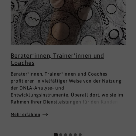
Berater*innen, Trainer*innen und
Coaches
Berater*innen, Trainer*innen und Coaches
profitieren in vielfältiger Weise von der Nutzung
der DNLA-Analyse- und
Entwicklungsinstrumente. Überall dort, wo sie im
Rahmen Ihrer Dienstleistungen für den Kunden
fundierte Analysen und Auswertungen im Bereich
Mehr erfahren
M
Soft Skills brauchen, finden sie in DNLA den
richtigen Partner mit den geeigneten Lösungen.