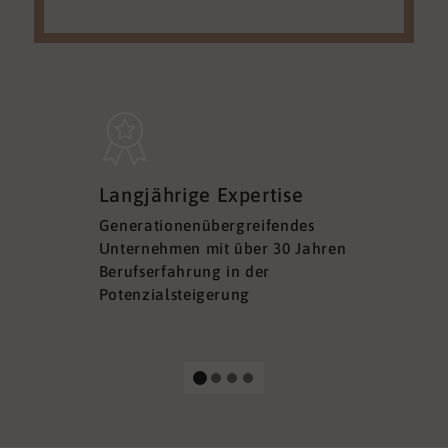
Sicherh
Langjährige Expertise
Datens
Generationenübergreifendes
DSGVO ko
Unternehmen mit über 30 Jahren
Ihre Sich
Berufserfahrung in der
Ihrer Dat
Potenzialsteigerung