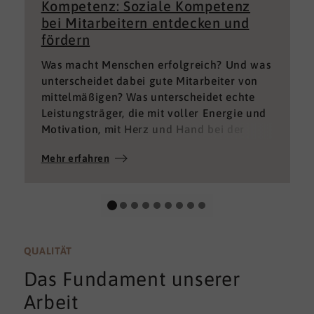
Kompetenz: Soziale Kompetenz
bei Mitarbeitern entdecken und
fördern
Was macht Menschen erfolgreich? Und was
unterscheidet dabei gute Mitarbeiter von
mittelmäßigen? Was unterscheidet echte
Leistungsträger, die mit voller Energie und
Motivation, mit Herz und Hand bei der
Sache sind von denen, die einfach nur Ihren
Mehr erfahren
„Job“ machen und von denen, die – aus
verschiedenen Gründen – aktuell keine
gute Leistung bringen können oder wollen?
QUALITÄT
Das Fundament unserer
Arbeit