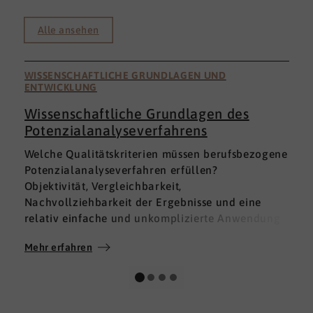
Alle ansehen
WISSENSCHAFTLICHE GRUNDLAGEN UND
ENTWICKLUNG
Wissenschaftliche Grundlagen des
Potenzialanalyseverfahrens
I
Welche Qualitätskriterien müssen berufsbezogene
h
Potenzialanalyseverfahren erfüllen?
a
Objektivität, Vergleichbarkeit,
v
Nachvollziehbarkeit der Ergebnisse und eine
p
relativ einfache und unkomplizierte Anwendung
t
der Verfahren sind ein Muss.
D
Mehr erfahren
M
Absolut unabdingbar für Analyseverfahren ist
p
auch, dass sie wissenschaftlich fundiert sind und
A
dass sie zuverlässig und mit großer Genauigkeit
I
das messen, was sie messen möchten. Diese