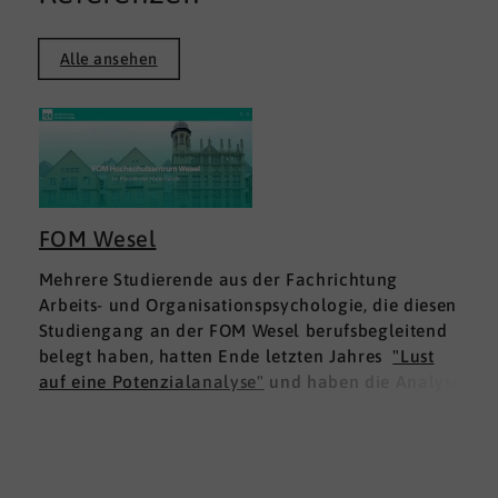
Alle ansehen
FOM Wesel
Mehrere Studierende aus der Fachrichtung
Arbeits- und Organisationspsychologie, die diesen
Studiengang an der FOM Wesel berufsbegleitend
belegt haben, hatten Ende letzten Jahres
"Lust
auf eine Potenzialanalyse"
und haben die Analyse
DNLA ESK - Erfolgsprofil Soziale Kompetenz
für
sich ausprobiert. Dies war für die Studierenden
doppelt interessant: Einmal fachlich, und dann
natürlich als persönliche Standortbestimmung.