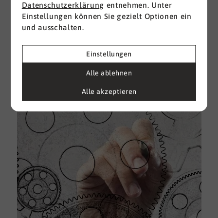
Datenschutzerklärung
entnehmen. Unter
Einstellungen können Sie gezielt Optionen ein
I
und ausschalten.
d
M
e
Einstellungen
U
Alle ablehnen
k
A
Alle akzeptieren
g
e
D
w
i
u
A