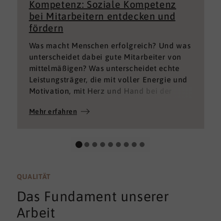
Kompetenz: Soziale Kompetenz
bei Mitarbeitern entdecken und
fördern
Was macht Menschen erfolgreich? Und was
unterscheidet dabei gute Mitarbeiter von
mittelmäßigen? Was unterscheidet echte
Leistungsträger, die mit voller Energie und
Motivation, mit Herz und Hand bei der
Sache sind von denen, die einfach nur Ihren
Mehr erfahren
„Job“ machen und von denen, die – aus
verschiedenen Gründen – aktuell keine
gute Leistung bringen können oder wollen?
QUALITÄT
Das Fundament unserer
Arbeit