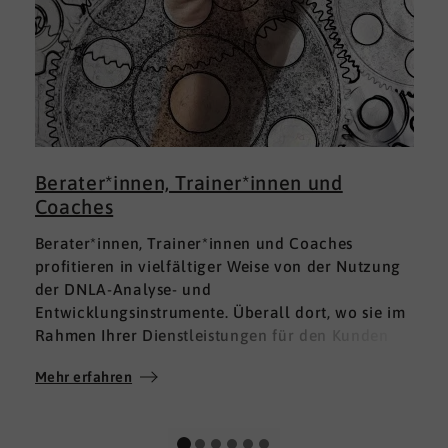
Berater*innen, Trainer*innen und
Coaches
Berater*innen, Trainer*innen und Coaches
profitieren in vielfältiger Weise von der Nutzung
der DNLA-Analyse- und
Entwicklungsinstrumente. Überall dort, wo sie im
Rahmen Ihrer Dienstleistungen für den Kunden
fundierte Analysen und Auswertungen im Bereich
Mehr erfahren
M
Soft Skills brauchen, finden sie in DNLA den
richtigen Partner mit den geeigneten Lösungen.