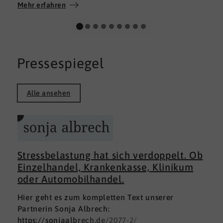
Wir wünschen allen Teilnehmerinnen und
Mehr erfahren
Teilnehmern weiterhin alles Gute auf ihrem
persönlichen Weg und viel Erfolg.
Pressespiegel
Alle ansehen
Stressbelastung hat sich verdoppelt. Ob
Einzelhandel, Krankenkasse, Klinikum
oder Automobilhandel.
Hier geht es zum kompletten Text unserer
Partnerin Sonja Albrech:
https://sonjaalbrech.de/2077-2/