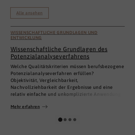
Alle ansehen
WISSENSCHAFTLICHE GRUNDLAGEN UND
ENTWICKLUNG
Wissenschaftliche Grundlagen des
Potenzialanalyseverfahrens
I
Welche Qualitätskriterien müssen berufsbezogene
h
Potenzialanalyseverfahren erfüllen?
a
Objektivität, Vergleichbarkeit,
v
Nachvollziehbarkeit der Ergebnisse und eine
p
relativ einfache und unkomplizierte Anwendung
t
der Verfahren sind ein Muss.
D
Mehr erfahren
M
Absolut unabdingbar für Analyseverfahren ist
p
auch, dass sie wissenschaftlich fundiert sind und
A
dass sie zuverlässig und mit großer Genauigkeit
I
das messen, was sie messen möchten. Diese