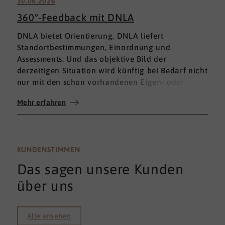
30.06.2026
360°-Feedback mit DNLA
DNLA bietet Orientierung, DNLA liefert
Standortbestimmungen, Einordnung und
Assessments. Und das objektive Bild der
derzeitigen Situation wird künftig bei Bedarf nicht
nur mit den schon vorhandenen Eigen- oder
Fremdbewertungen ergänzt, sondern mit einem
Mehr erfahren
umfassenden 360°-Feedback.
KUNDENSTIMMEN
Das sagen unsere Kunden
über uns
Alle ansehen