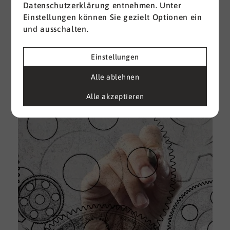
Datenschutzerklärung
entnehmen. Unter
Einstellungen können Sie gezielt Optionen ein
I
und ausschalten.
d
M
e
Einstellungen
U
Alle ablehnen
k
A
Alle akzeptieren
g
e
D
w
i
u
A