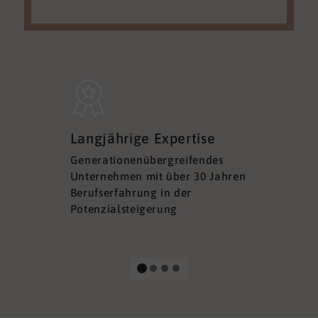
Sicherh
Langjährige Expertise
Datens
Generationenübergreifendes
DSGVO ko
Unternehmen mit über 30 Jahren
Ihre Sich
Berufserfahrung in der
Ihrer Dat
Potenzialsteigerung