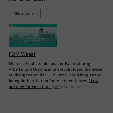
Alle ansehen
FOM Wesel
Mehrere Studierende aus der Fachrichtung
Arbeits- und Organisationspsychologie, die diesen
Studiengang an der FOM Wesel berufsbegleitend
belegt haben, hatten Ende letzten Jahres
"Lust
auf eine Potenzialanalyse"
und haben die Analyse
DNLA ESK - Erfolgsprofil Soziale Kompetenz
für
sich ausprobiert. Dies war für die Studierenden
doppelt interessant: Einmal fachlich, und dann
natürlich als persönliche Standortbestimmung.