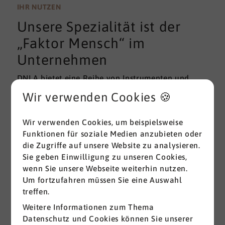
wissenschaftlichen Gütekriterien der Validität und
IHR NUTZEN
Reliabilität können regelmäßig überprüft und
Unsere Spezialität ist der
gemessen werden. Am besten erfolgt diese
Prüfung durch unabhängige Institute.
„Faktor Mensch“ im
Unternehmen
DNLA bietet eine Reihe von Instrumenten und
Lösungen zur Messung und zum Entwickeln von
Wir verwenden Cookies 🍪
ganz grundlegenden Erfolgsfaktoren (Soft Skills)
im beruflichen Bereich. Überall dort, wo
Wir verwenden Cookies, um beispielsweise
Menschen an sich und an der Erreichung ihrer
Funktionen für soziale Medien anzubieten oder
Ziele arbeiten wird DNLA seit vielen Jahren
die Zugriffe auf unsere Website zu analysieren.
erfolgreich eingesetzt.
Sie geben Einwilligung zu unseren Cookies,
wenn Sie unsere Webseite weiterhin nutzen.
Alle ansehen
Um fortzufahren müssen Sie eine Auswahl
treffen.
Weitere Informationen zum Thema
Datenschutz und Cookies können Sie unserer