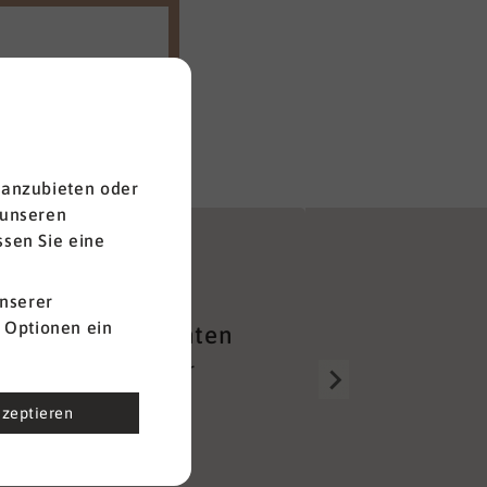
nserer
 Optionen ein
kzeptieren
Gut aufgestellt
e Erfolgsgeschichten
Über 150 Berater alleine 
ber 300.000 Teilnehmer
Deutschland sorgen für e
bereits von der
lückenloses und unkompl
alanalyse profitiert
Netzwerk