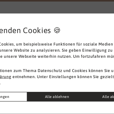
auf DNLA setzen sollten
tionen zum Thema Datenschutz und Cookies können Sie u
lärung
entnehmen. Unter Einstellungen können Sie gezielt
.
lungen
Alle ablehnen
Alle a
Sicherheit und
e
Groß
Datenschutz
s
Weit ü
DSGVO konformer Prozess für Ihre
ahren
haben 
Sicherheit und den Schutz Ihrer
Potenzi
Daten und Ihrer Kunden