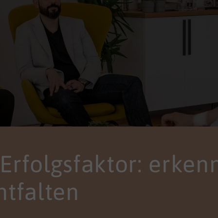
s Erfolgsfaktor: erken
ntfalten
enzen sichtbar