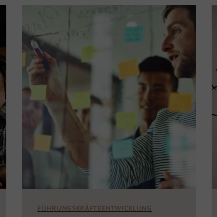
FÜHRUNGSKRÄFTEENTWICKLUNG
Erfolgreich managen &
richtig führen