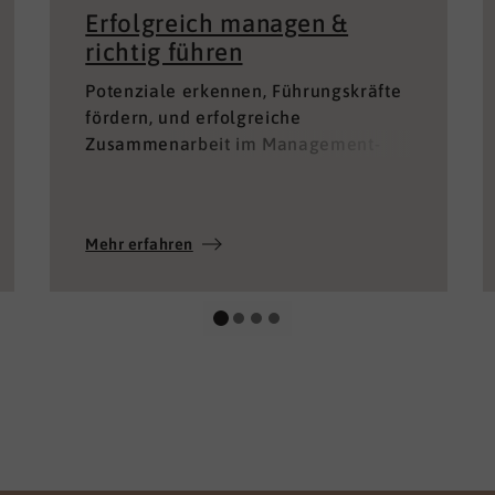
Potenziale erkennen, Führungskräfte
fördern, und erfolgreiche
Zusammenarbeit im Management-
Team ermöglichen.
Mehr erfahren
enden Cookies 🍪
ookies, um beispielsweise Funktionen für soziale Medien
 unsere Website zu analysieren. Sie geben Einwilligung zu
ie unsere Webseite weiterhin nutzen. Um fortzufahren müs