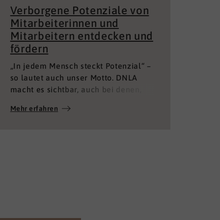
fördern
„In jedem Mensch steckt Potenzial“ –
so lautet auch unser Motto. DNLA
macht es sichtbar, auch bei denen,
die es gar nicht in sich vermutet
Mehr erfahren
Mehr
haben. Die perfekte Mitarbeiter
Potenzialanalyse
 anzubieten oder
 unseren
sen Sie eine