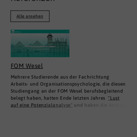
Alle ansehen
FOM Wesel
Mehrere Studierende aus der Fachrichtung
Arbeits- und Organisationspsychologie, die diesen
Studiengang an der FOM Wesel berufsbegleitend
belegt haben, hatten Ende letzten Jahres
"Lust
auf eine Potenzialanalyse"
und haben die Analyse
DNLA ESK - Erfolgsprofil Soziale Kompetenz
für
sich ausprobiert. Dies war für die Studierenden
doppelt interessant: Einmal fachlich, und dann
natürlich als persönliche Standortbestimmung.