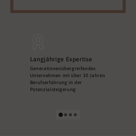
Sicherh
Langjährige Expertise
Datens
Generationenübergreifendes
DSGVO ko
Unternehmen mit über 30 Jahren
Ihre Sich
Berufserfahrung in der
Ihrer Dat
Potenzialsteigerung