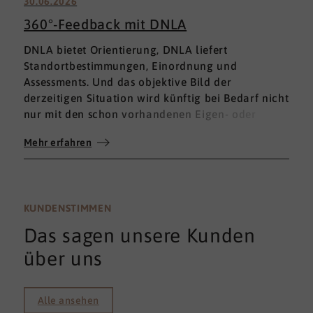
30.06.2026
360°-Feedback mit DNLA
DNLA bietet Orientierung, DNLA liefert
Standortbestimmungen, Einordnung und
Assessments. Und das objektive Bild der
derzeitigen Situation wird künftig bei Bedarf nicht
nur mit den schon vorhandenen Eigen- oder
Fremdbewertungen ergänzt, sondern mit einem
Mehr erfahren
umfassenden 360°-Feedback.
KUNDENSTIMMEN
Das sagen unsere Kunden
über uns
Alle ansehen