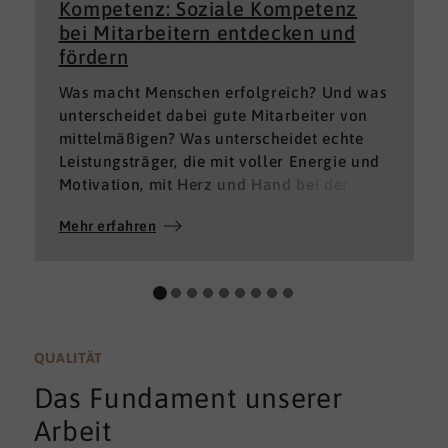
Kompetenz: Soziale Kompetenz
bei Mitarbeitern entdecken und
fördern
Was macht Menschen erfolgreich? Und was
unterscheidet dabei gute Mitarbeiter von
mittelmäßigen? Was unterscheidet echte
Leistungsträger, die mit voller Energie und
Motivation, mit Herz und Hand bei der
Sache sind von denen, die einfach nur Ihren
Mehr erfahren
„Job“ machen und von denen, die – aus
verschiedenen Gründen – aktuell keine
gute Leistung bringen können oder wollen?
QUALITÄT
Das Fundament unserer
Arbeit