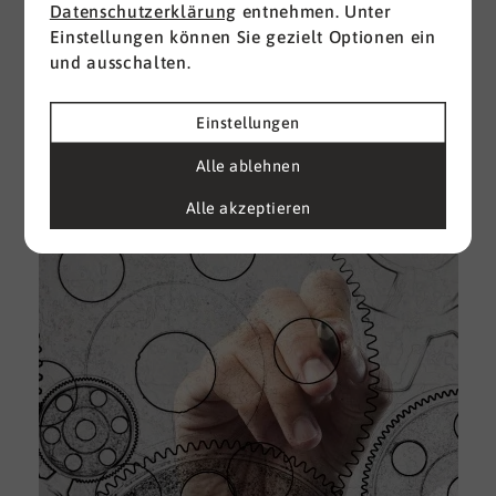
Datenschutzerklärung
entnehmen. Unter
Einstellungen können Sie gezielt Optionen ein
I
und ausschalten.
d
M
e
Einstellungen
U
Alle ablehnen
k
A
Alle akzeptieren
g
e
D
w
i
u
A