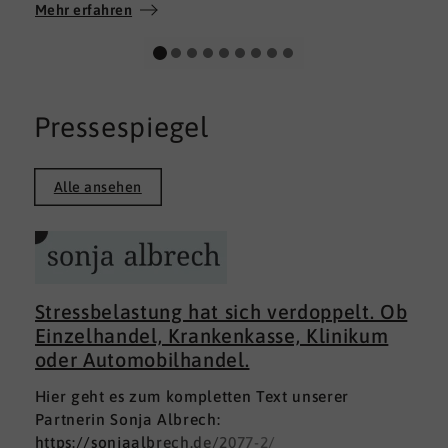
Wir wünschen allen Teilnehmerinnen und
Mehr erfahren
Teilnehmern weiterhin alles Gute auf ihrem
persönlichen Weg und viel Erfolg.
Pressespiegel
Alle ansehen
Stressbelastung hat sich verdoppelt. Ob
Einzelhandel, Krankenkasse, Klinikum
oder Automobilhandel.
Hier geht es zum kompletten Text unserer
Partnerin Sonja Albrech:
https://sonjaalbrech.de/2077-2/