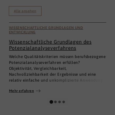
Alle ansehen
WISSENSCHAFTLICHE GRUNDLAGEN UND
ENTWICKLUNG
Wissenschaftliche Grundlagen des
Potenzialanalyseverfahrens
I
Welche Qualitätskriterien müssen berufsbezogene
h
Potenzialanalyseverfahren erfüllen?
a
Objektivität, Vergleichbarkeit,
v
Nachvollziehbarkeit der Ergebnisse und eine
p
relativ einfache und unkomplizierte Anwendung
t
der Verfahren sind ein Muss.
D
Mehr erfahren
M
Absolut unabdingbar für Analyseverfahren ist
p
auch, dass sie wissenschaftlich fundiert sind und
A
dass sie zuverlässig und mit großer Genauigkeit
I
das messen, was sie messen möchten. Diese