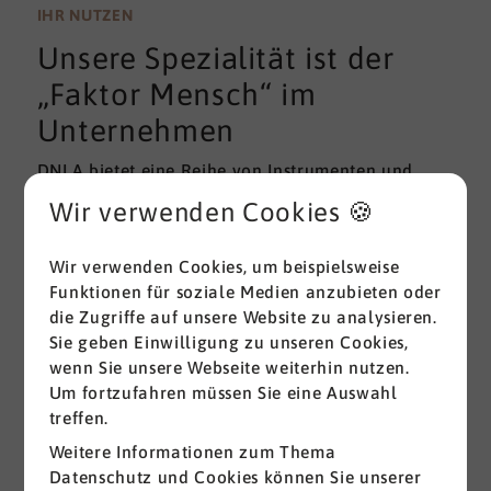
wissenschaftlichen Gütekriterien der Validität und
IHR NUTZEN
Reliabilität können regelmäßig überprüft und
Unsere Spezialität ist der
gemessen werden. Am besten erfolgt diese
Prüfung durch unabhängige Institute.
„Faktor Mensch“ im
Unternehmen
DNLA bietet eine Reihe von Instrumenten und
Lösungen zur Messung und zum Entwickeln von
Wir verwenden Cookies 🍪
ganz grundlegenden Erfolgsfaktoren (Soft Skills)
im beruflichen Bereich. Überall dort, wo
Wir verwenden Cookies, um beispielsweise
Menschen an sich und an der Erreichung ihrer
Funktionen für soziale Medien anzubieten oder
Ziele arbeiten wird DNLA seit vielen Jahren
die Zugriffe auf unsere Website zu analysieren.
erfolgreich eingesetzt.
Sie geben Einwilligung zu unseren Cookies,
wenn Sie unsere Webseite weiterhin nutzen.
Alle ansehen
Um fortzufahren müssen Sie eine Auswahl
treffen.
Weitere Informationen zum Thema
Datenschutz und Cookies können Sie unserer