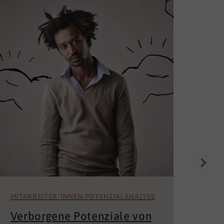
Die
Un
för
Wer 
Mita
der 
und 
MITARBEITER*INNEN POTENZIALANALYSE
Verborgene Potenziale von
Mitarbeiterinnen und
Mitarbeitern entdecken und