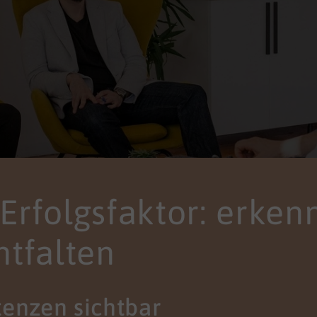
s Erfolgsfaktor: erken
ntfalten
enzen sichtbar