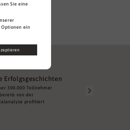
nserer
 Optionen ein
kzeptieren
Gut aufgestellt
e Erfolgsgeschichten
Über 150 Berater alleine 
ber 300.000 Teilnehmer
Deutschland sorgen für e
bereits von der
lückenloses und unkompl
alanalyse profitiert
Netzwerk