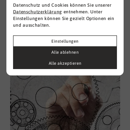
Datenschutz und Cookies können Sie unserer
I
Datenschutzerklärung
entnehmen. Unter
d
Einstellungen können Sie gezielt Optionen ein
M
und ausschalten.
e
U
Einstellungen
k
A
Alle ablehnen
g
Alle akzeptieren
e
D
w
i
u
A