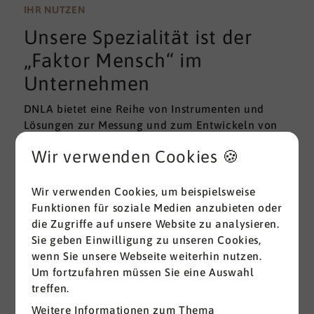
wissenschaftlichen Gütekriterien der Validität und
IHR NUTZEN
Reliabilität können regelmäßig überprüft und
Unsere Spezialität ist der
gemessen werden. Am besten erfolgt diese
Prüfung durch unabhängige Institute.
„Faktor Mensch“ im
Unternehmen
DNLA bietet eine Reihe von Instrumenten und
Lösungen zur Messung und zum Entwickeln von
ganz grundlegenden Erfolgsfaktoren (Soft Skills)
Wir verwenden Cookies 🍪
im beruflichen Bereich. Überall dort, wo
Menschen an sich und an der Erreichung ihrer
Ziele arbeiten wird DNLA seit vielen Jahren
Wir verwenden Cookies, um beispielsweise
erfolgreich eingesetzt.
Funktionen für soziale Medien anzubieten oder
die Zugriffe auf unsere Website zu analysieren.
Sie geben Einwilligung zu unseren Cookies,
Alle ansehen
wenn Sie unsere Webseite weiterhin nutzen.
Um fortzufahren müssen Sie eine Auswahl
treffen.
Weitere Informationen zum Thema