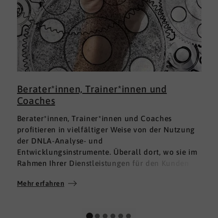
Berater*innen, Trainer*innen und
Coaches
Berater*innen, Trainer*innen und Coaches
profitieren in vielfältiger Weise von der Nutzung
der DNLA-Analyse- und
Entwicklungsinstrumente. Überall dort, wo sie im
Rahmen Ihrer Dienstleistungen für den Kunden
fundierte Analysen und Auswertungen im Bereich
Mehr erfahren
M
Soft Skills brauchen, finden sie in DNLA den
richtigen Partner mit den geeigneten Lösungen.