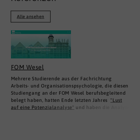
Alle ansehen
FOM Wesel
Mehrere Studierende aus der Fachrichtung
Arbeits- und Organisationspsychologie, die diesen
Studiengang an der FOM Wesel berufsbegleitend
belegt haben, hatten Ende letzten Jahres
"Lust
auf eine Potenzialanalyse"
und haben die Analyse
DNLA ESK - Erfolgsprofil Soziale Kompetenz
für
sich ausprobiert. Dies war für die Studierenden
doppelt interessant: Einmal fachlich, und dann
natürlich als persönliche Standortbestimmung.