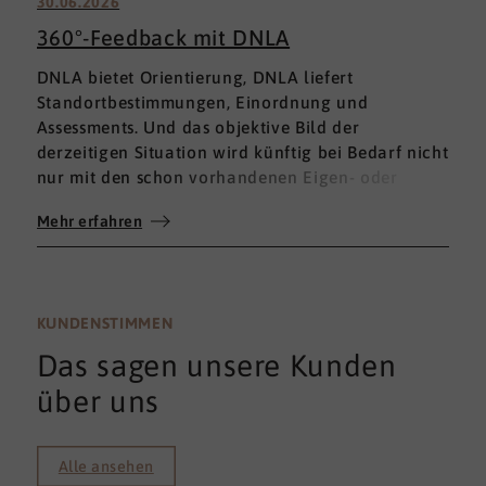
30.06.2026
360°-Feedback mit DNLA
DNLA bietet Orientierung, DNLA liefert
Standortbestimmungen, Einordnung und
Assessments. Und das objektive Bild der
derzeitigen Situation wird künftig bei Bedarf nicht
nur mit den schon vorhandenen Eigen- oder
Fremdbewertungen ergänzt, sondern mit einem
Mehr erfahren
umfassenden 360°-Feedback.
KUNDENSTIMMEN
Das sagen unsere Kunden
über uns
Alle ansehen