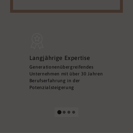
Sicherh
Langjährige Expertise
Datens
Generationenübergreifendes
DSGVO ko
Unternehmen mit über 30 Jahren
Ihre Sich
Berufserfahrung in der
Ihrer Dat
Potenzialsteigerung