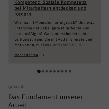
Kompetenz: Soziale Kompetenz
bei Mitarbeitern entdecken und
fördern
Was macht Menschen erfolgreich? Und was
unterscheidet dabei gute Mitarbeiter von
mittelmäßigen? Was unterscheidet echte
Leistungsträger, die mit voller Energie und
Motivation, mit Herz und Hand bei der
Sache sind von denen, die einfach nur Ihren
Mehr erfahren
„Job“ machen und von denen, die – aus
verschiedenen Gründen – aktuell keine
gute Leistung bringen können oder wollen?
QUALITÄT
Das Fundament unserer
Arbeit