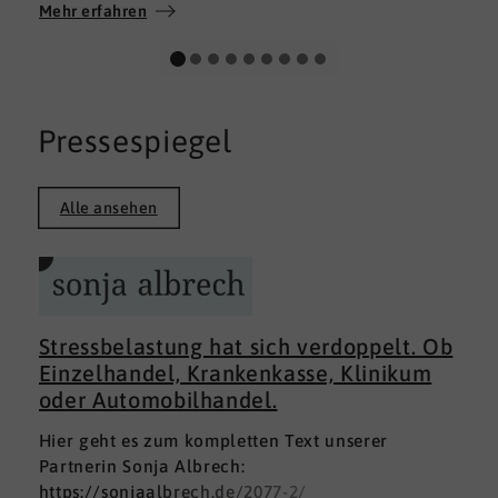
Wir wünschen allen Teilnehmerinnen und
Mehr erfahren
Teilnehmern weiterhin alles Gute auf ihrem
persönlichen Weg und viel Erfolg.
Pressespiegel
Alle ansehen
Stressbelastung hat sich verdoppelt. Ob
Einzelhandel, Krankenkasse, Klinikum
oder Automobilhandel.
Hier geht es zum kompletten Text unserer
Partnerin Sonja Albrech:
https://sonjaalbrech.de/2077-2/