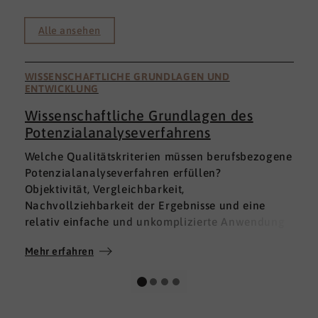
Alle ansehen
WISSENSCHAFTLICHE GRUNDLAGEN UND
ENTWICKLUNG
Wissenschaftliche Grundlagen des
Potenzialanalyseverfahrens
I
Welche Qualitätskriterien müssen berufsbezogene
h
Potenzialanalyseverfahren erfüllen?
a
Objektivität, Vergleichbarkeit,
v
Nachvollziehbarkeit der Ergebnisse und eine
p
relativ einfache und unkomplizierte Anwendung
t
der Verfahren sind ein Muss.
D
Mehr erfahren
M
Absolut unabdingbar für Analyseverfahren ist
p
auch, dass sie wissenschaftlich fundiert sind und
A
dass sie zuverlässig und mit großer Genauigkeit
I
das messen, was sie messen möchten. Diese