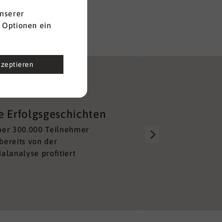
nserer
 Optionen ein
kzeptieren
Gut aufgestellt
e Erfolgsgeschichten
Über 150 Berater alleine 
ber 300.000 Teilnehmer
Deutschland sorgen für e
bereits von der
lückenloses und unkompl
alanalyse profitiert
Netzwerk