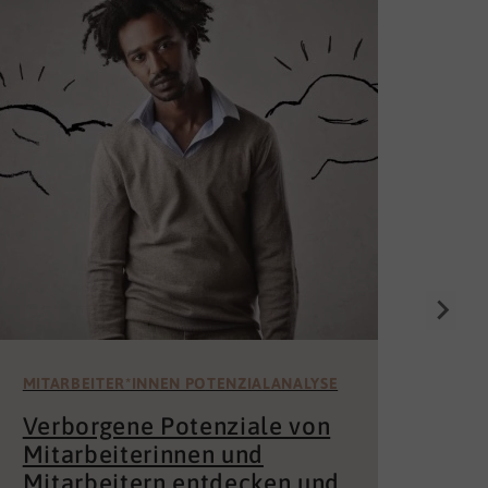
Die
Un
för
Wer 
Mita
der 
und 
MITARBEITER*INNEN POTENZIALANALYSE
Verborgene Potenziale von
Mitarbeiterinnen und
Mitarbeitern entdecken und