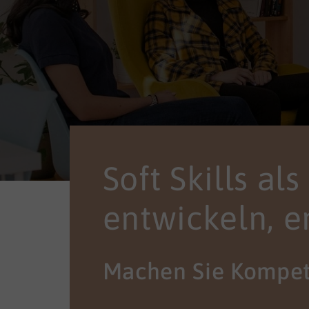
Soft Skills al
entwickeln, e
Machen Sie Kompet