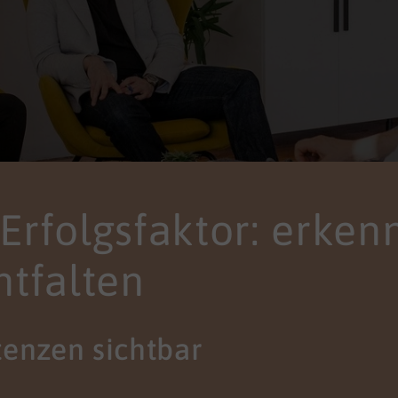
s Erfolgsfaktor: erken
ntfalten
enzen sichtbar