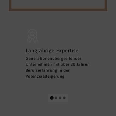
Sicherh
Langjährige Expertise
Datens
Generationenübergreifendes
DSGVO ko
Unternehmen mit über 30 Jahren
Ihre Sich
Berufserfahrung in der
Ihrer Dat
Potenzialsteigerung