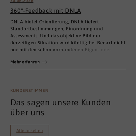
30.06.2026
360°-Feedback mit DNLA
DNLA bietet Orientierung, DNLA liefert
Standortbestimmungen, Einordnung und
Assessments. Und das objektive Bild der
derzeitigen Situation wird künftig bei Bedarf nicht
nur mit den schon vorhandenen Eigen- oder
Fremdbewertungen ergänzt, sondern mit einem
Mehr erfahren
umfassenden 360°-Feedback.
KUNDENSTIMMEN
Das sagen unsere Kunden
über uns
Alle ansehen