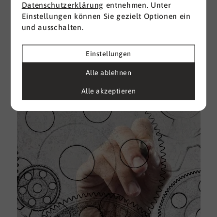
Datenschutzerklärung
entnehmen. Unter
Einstellungen können Sie gezielt Optionen ein
I
und ausschalten.
d
M
e
Einstellungen
U
Alle ablehnen
k
A
Alle akzeptieren
g
e
D
w
i
u
A