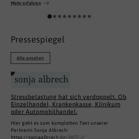
Wir wünschen allen Teilnehmerinnen und
Mehr erfahren
Teilnehmern weiterhin alles Gute auf ihrem
persönlichen Weg und viel Erfolg.
Pressespiegel
Alle ansehen
Stressbelastung hat sich verdoppelt. Ob
Einzelhandel, Krankenkasse, Klinikum
oder Automobilhandel.
Hier geht es zum kompletten Text unserer
Partnerin Sonja Albrech:
https://sonjaalbrech.de/2077-2/