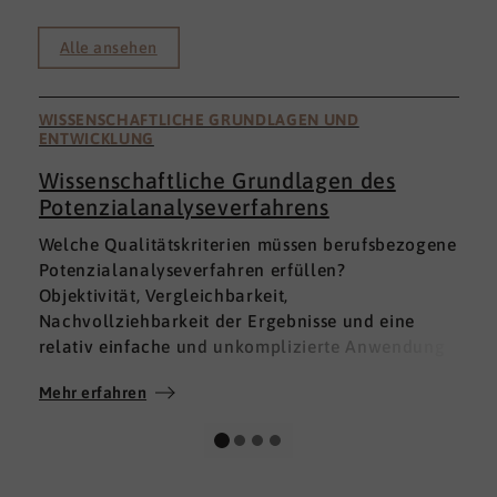
Alle ansehen
WISSENSCHAFTLICHE GRUNDLAGEN UND
ENTWICKLUNG
Wissenschaftliche Grundlagen des
Potenzialanalyseverfahrens
I
Welche Qualitätskriterien müssen berufsbezogene
h
Potenzialanalyseverfahren erfüllen?
a
Objektivität, Vergleichbarkeit,
v
Nachvollziehbarkeit der Ergebnisse und eine
p
relativ einfache und unkomplizierte Anwendung
t
der Verfahren sind ein Muss.
D
Mehr erfahren
M
Absolut unabdingbar für Analyseverfahren ist
p
auch, dass sie wissenschaftlich fundiert sind und
A
dass sie zuverlässig und mit großer Genauigkeit
I
das messen, was sie messen möchten. Diese