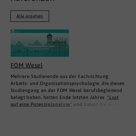
Alle ansehen
FOM Wesel
Mehrere Studierende aus der Fachrichtung
Arbeits- und Organisationspsychologie, die diesen
Studiengang an der FOM Wesel berufsbegleitend
belegt haben, hatten Ende letzten Jahres
"Lust
auf eine Potenzialanalyse"
und haben die Analyse
DNLA ESK - Erfolgsprofil Soziale Kompetenz
für
sich ausprobiert. Dies war für die Studierenden
doppelt interessant: Einmal fachlich, und dann
natürlich als persönliche Standortbestimmung.