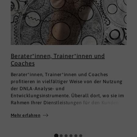
Berater*innen, Trainer*innen und
Coaches
Berater*innen, Trainer*innen und Coaches
profitieren in vielfältiger Weise von der Nutzung
der DNLA-Analyse- und
Entwicklungsinstrumente. Überall dort, wo sie im
Rahmen Ihrer Dienstleistungen für den Kunden
fundierte Analysen und Auswertungen im Bereich
Mehr erfahren
M
Soft Skills brauchen, finden sie in DNLA den
richtigen Partner mit den geeigneten Lösungen.