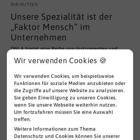
wissenschaftlichen Gütekriterien der Validität und
IHR NUTZEN
Reliabilität können regelmäßig überprüft und
Unsere Spezialität ist der
gemessen werden. Am besten erfolgt diese
Prüfung durch unabhängige Institute.
„Faktor Mensch“ im
Unternehmen
DNLA bietet eine Reihe von Instrumenten und
Lösungen zur Messung und zum Entwickeln von
Wir verwenden Cookies 🍪
ganz grundlegenden Erfolgsfaktoren (Soft Skills)
im beruflichen Bereich. Überall dort, wo
Wir verwenden Cookies, um beispielsweise
Menschen an sich und an der Erreichung ihrer
Funktionen für soziale Medien anzubieten oder
Ziele arbeiten wird DNLA seit vielen Jahren
die Zugriffe auf unsere Website zu analysieren.
erfolgreich eingesetzt.
Sie geben Einwilligung zu unseren Cookies,
wenn Sie unsere Webseite weiterhin nutzen.
Alle ansehen
Um fortzufahren müssen Sie eine Auswahl
treffen.
Weitere Informationen zum Thema
Datenschutz und Cookies können Sie unserer