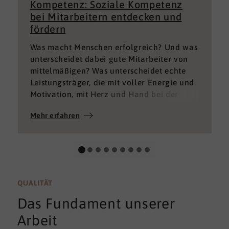
Kompetenz: Soziale Kompetenz
bei Mitarbeitern entdecken und
fördern
Was macht Menschen erfolgreich? Und was
unterscheidet dabei gute Mitarbeiter von
mittelmäßigen? Was unterscheidet echte
Leistungsträger, die mit voller Energie und
Motivation, mit Herz und Hand bei der
Sache sind von denen, die einfach nur Ihren
Mehr erfahren
„Job“ machen und von denen, die – aus
verschiedenen Gründen – aktuell keine
gute Leistung bringen können oder wollen?
QUALITÄT
Das Fundament unserer
Arbeit