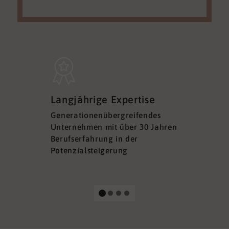
Sicherh
Langjährige Expertise
Datens
Generationenübergreifendes
DSGVO ko
Unternehmen mit über 30 Jahren
Ihre Sich
Berufserfahrung in der
Ihrer Dat
Potenzialsteigerung