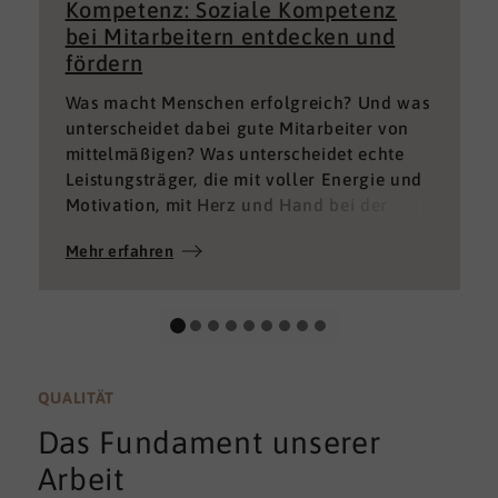
Kompetenz: Soziale Kompetenz
bei Mitarbeitern entdecken und
fördern
Was macht Menschen erfolgreich? Und was
unterscheidet dabei gute Mitarbeiter von
mittelmäßigen? Was unterscheidet echte
Leistungsträger, die mit voller Energie und
Motivation, mit Herz und Hand bei der
Sache sind von denen, die einfach nur Ihren
Mehr erfahren
„Job“ machen und von denen, die – aus
verschiedenen Gründen – aktuell keine
gute Leistung bringen können oder wollen?
QUALITÄT
Das Fundament unserer
Arbeit