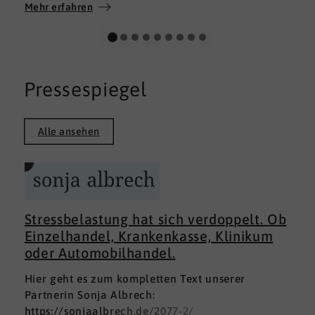
Wir wünschen allen Teilnehmerinnen und
Mehr erfahren
Teilnehmern weiterhin alles Gute auf ihrem
persönlichen Weg und viel Erfolg.
Pressespiegel
Alle ansehen
Stressbelastung hat sich verdoppelt. Ob
Einzelhandel, Krankenkasse, Klinikum
oder Automobilhandel.
Hier geht es zum kompletten Text unserer
Partnerin Sonja Albrech:
https://sonjaalbrech.de/2077-2/