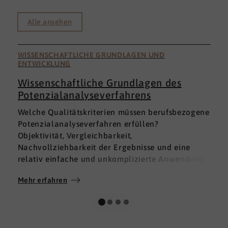
Alle ansehen
WISSENSCHAFTLICHE GRUNDLAGEN UND
ENTWICKLUNG
Wissenschaftliche Grundlagen des
Potenzialanalyseverfahrens
I
Welche Qualitätskriterien müssen berufsbezogene
h
Potenzialanalyseverfahren erfüllen?
a
Objektivität, Vergleichbarkeit,
v
Nachvollziehbarkeit der Ergebnisse und eine
p
relativ einfache und unkomplizierte Anwendung
t
der Verfahren sind ein Muss.
D
Mehr erfahren
M
Absolut unabdingbar für Analyseverfahren ist
p
auch, dass sie wissenschaftlich fundiert sind und
A
dass sie zuverlässig und mit großer Genauigkeit
I
das messen, was sie messen möchten. Diese