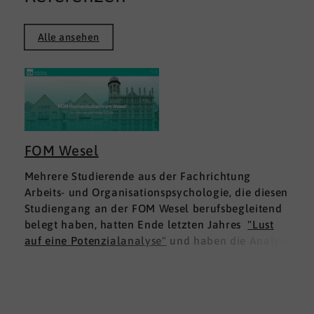
Alle ansehen
FOM Wesel
Mehrere Studierende aus der Fachrichtung
Arbeits- und Organisationspsychologie, die diesen
Studiengang an der FOM Wesel berufsbegleitend
belegt haben, hatten Ende letzten Jahres
"Lust
auf eine Potenzialanalyse"
und haben die Analyse
DNLA ESK - Erfolgsprofil Soziale Kompetenz
für
sich ausprobiert. Dies war für die Studierenden
doppelt interessant: Einmal fachlich, und dann
natürlich als persönliche Standortbestimmung.