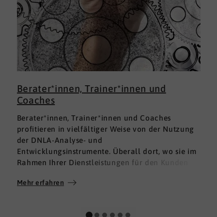
Berater*innen, Trainer*innen und
Coaches
Berater*innen, Trainer*innen und Coaches
profitieren in vielfältiger Weise von der Nutzung
der DNLA-Analyse- und
Entwicklungsinstrumente. Überall dort, wo sie im
Rahmen Ihrer Dienstleistungen für den Kunden
fundierte Analysen und Auswertungen im Bereich
Mehr erfahren
M
Soft Skills brauchen, finden sie in DNLA den
richtigen Partner mit den geeigneten Lösungen.