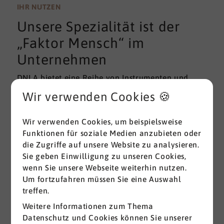
wissenschaftlichen Gütekriterien der Validität und
IHR NUTZEN
Reliabilität können regelmäßig überprüft und
Unsere Spezialität ist der
gemessen werden. Am besten erfolgt diese
Prüfung durch unabhängige Institute.
„Faktor Mensch“ im
Unternehmen
DNLA bietet eine Reihe von Instrumenten und
Lösungen zur Messung und zum Entwickeln von
Wir verwenden Cookies 🍪
ganz grundlegenden Erfolgsfaktoren (Soft Skills)
im beruflichen Bereich. Überall dort, wo
Wir verwenden Cookies, um beispielsweise
Menschen an sich und an der Erreichung ihrer
Funktionen für soziale Medien anzubieten oder
Ziele arbeiten wird DNLA seit vielen Jahren
die Zugriffe auf unsere Website zu analysieren.
erfolgreich eingesetzt.
Sie geben Einwilligung zu unseren Cookies,
wenn Sie unsere Webseite weiterhin nutzen.
Alle ansehen
Um fortzufahren müssen Sie eine Auswahl
treffen.
Weitere Informationen zum Thema
Datenschutz und Cookies können Sie unserer