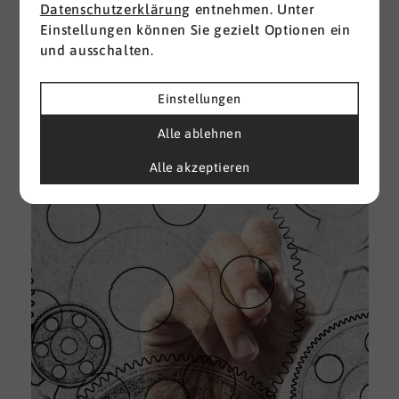
Datenschutzerklärung
entnehmen. Unter
Einstellungen können Sie gezielt Optionen ein
I
und ausschalten.
d
M
e
Einstellungen
U
Alle ablehnen
k
A
Alle akzeptieren
g
e
D
w
i
u
A