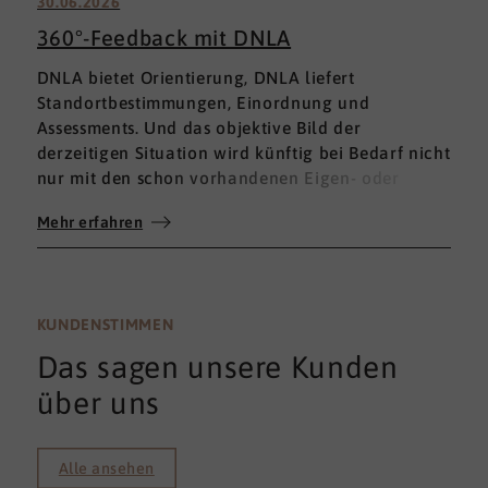
30.06.2026
360°-Feedback mit DNLA
DNLA bietet Orientierung, DNLA liefert
Standortbestimmungen, Einordnung und
Assessments. Und das objektive Bild der
derzeitigen Situation wird künftig bei Bedarf nicht
nur mit den schon vorhandenen Eigen- oder
Fremdbewertungen ergänzt, sondern mit einem
Mehr erfahren
umfassenden 360°-Feedback.
KUNDENSTIMMEN
Das sagen unsere Kunden
über uns
Alle ansehen