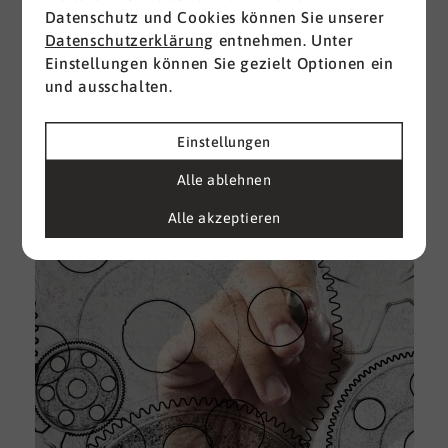
Datenschutz und Cookies können Sie unserer
I
Datenschutzerklärung
entnehmen. Unter
d
Einstellungen können Sie gezielt Optionen ein
M
und ausschalten.
e
U
Einstellungen
k
A
Alle ablehnen
g
Alle akzeptieren
e
D
w
i
u
A