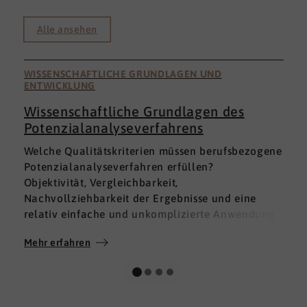
Alle ansehen
WISSENSCHAFTLICHE GRUNDLAGEN UND
ENTWICKLUNG
Wissenschaftliche Grundlagen des
Potenzialanalyseverfahrens
I
Welche Qualitätskriterien müssen berufsbezogene
h
Potenzialanalyseverfahren erfüllen?
a
Objektivität, Vergleichbarkeit,
v
Nachvollziehbarkeit der Ergebnisse und eine
p
relativ einfache und unkomplizierte Anwendung
t
der Verfahren sind ein Muss.
D
Mehr erfahren
M
Absolut unabdingbar für Analyseverfahren ist
p
auch, dass sie wissenschaftlich fundiert sind und
A
dass sie zuverlässig und mit großer Genauigkeit
I
das messen, was sie messen möchten. Diese