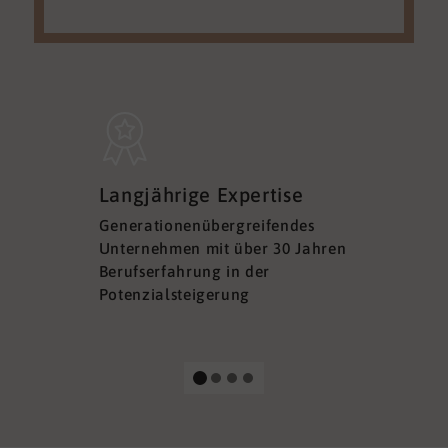
Sicherh
Langjährige Expertise
Datens
Generationenübergreifendes
DSGVO ko
Unternehmen mit über 30 Jahren
Ihre Sich
Berufserfahrung in der
Ihrer Dat
Potenzialsteigerung