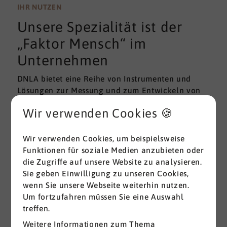
wissenschaftlichen Gütekriterien der Validität und
IHR NUTZEN
Reliabilität können regelmäßig überprüft und
Unsere Spezialität ist der
gemessen werden. Am besten erfolgt diese
Prüfung durch unabhängige Institute.
„Faktor Mensch“ im
Unternehmen
DNLA bietet eine Reihe von Instrumenten und
Lösungen zur Messung und zum Entwickeln von
ganz grundlegenden Erfolgsfaktoren (Soft Skills)
Wir verwenden Cookies 🍪
im beruflichen Bereich. Überall dort, wo
Menschen an sich und an der Erreichung ihrer
Ziele arbeiten wird DNLA seit vielen Jahren
Wir verwenden Cookies, um beispielsweise
erfolgreich eingesetzt.
Funktionen für soziale Medien anzubieten oder
die Zugriffe auf unsere Website zu analysieren.
Sie geben Einwilligung zu unseren Cookies,
Alle ansehen
wenn Sie unsere Webseite weiterhin nutzen.
Um fortzufahren müssen Sie eine Auswahl
treffen.
Weitere Informationen zum Thema