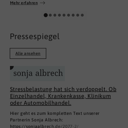
Wir wünschen allen Teilnehmerinnen und
Mehr erfahren
Teilnehmern weiterhin alles Gute auf ihrem
persönlichen Weg und viel Erfolg.
Pressespiegel
Alle ansehen
Stressbelastung hat sich verdoppelt. Ob
Einzelhandel, Krankenkasse, Klinikum
oder Automobilhandel.
Hier geht es zum kompletten Text unserer
Partnerin Sonja Albrech:
https://sonjaalbrech.de/2077-2/