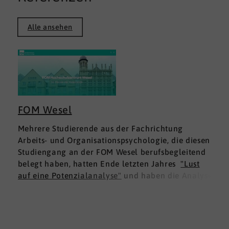
Alle ansehen
FOM Wesel
Mehrere Studierende aus der Fachrichtung
Arbeits- und Organisationspsychologie, die diesen
Studiengang an der FOM Wesel berufsbegleitend
belegt haben, hatten Ende letzten Jahres
"Lust
auf eine Potenzialanalyse"
und haben die Analyse
DNLA ESK - Erfolgsprofil Soziale Kompetenz
für
sich ausprobiert. Dies war für die Studierenden
doppelt interessant: Einmal fachlich, und dann
natürlich als persönliche Standortbestimmung.