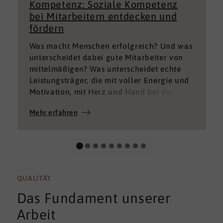
Kompetenz: Soziale Kompetenz
bei Mitarbeitern entdecken und
fördern
Was macht Menschen erfolgreich? Und was
unterscheidet dabei gute Mitarbeiter von
mittelmäßigen? Was unterscheidet echte
Leistungsträger, die mit voller Energie und
Motivation, mit Herz und Hand bei der
Sache sind von denen, die einfach nur Ihren
Mehr erfahren
„Job“ machen und von denen, die – aus
verschiedenen Gründen – aktuell keine
gute Leistung bringen können oder wollen?
QUALITÄT
Das Fundament unserer
Arbeit