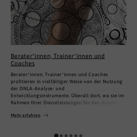
Berater*innen, Trainer*innen und
Coaches
Berater*innen, Trainer*innen und Coaches
profitieren in vielfältiger Weise von der Nutzung
der DNLA-Analyse- und
Entwicklungsinstrumente. Überall dort, wo sie im
Rahmen Ihrer Dienstleistungen für den Kunden
fundierte Analysen und Auswertungen im Bereich
Mehr erfahren
M
Soft Skills brauchen, finden sie in DNLA den
richtigen Partner mit den geeigneten Lösungen.