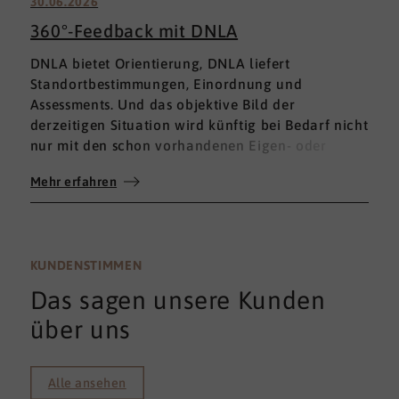
30.06.2026
360°-Feedback mit DNLA
DNLA bietet Orientierung, DNLA liefert
Standortbestimmungen, Einordnung und
Assessments. Und das objektive Bild der
derzeitigen Situation wird künftig bei Bedarf nicht
nur mit den schon vorhandenen Eigen- oder
Fremdbewertungen ergänzt, sondern mit einem
Mehr erfahren
umfassenden 360°-Feedback.
KUNDENSTIMMEN
Das sagen unsere Kunden
über uns
Alle ansehen