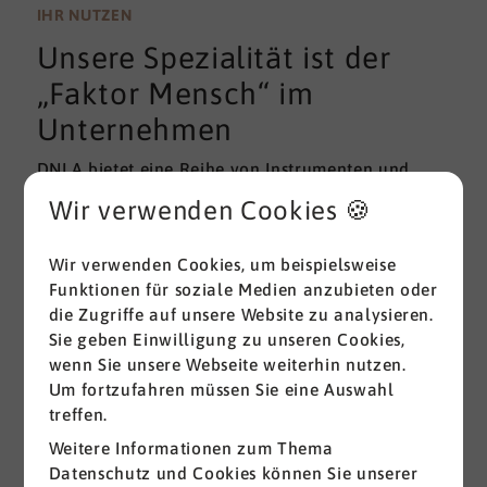
wissenschaftlichen Gütekriterien der Validität und
IHR NUTZEN
Reliabilität können regelmäßig überprüft und
Unsere Spezialität ist der
gemessen werden. Am besten erfolgt diese
Prüfung durch unabhängige Institute.
„Faktor Mensch“ im
Unternehmen
DNLA bietet eine Reihe von Instrumenten und
Lösungen zur Messung und zum Entwickeln von
Wir verwenden Cookies 🍪
ganz grundlegenden Erfolgsfaktoren (Soft Skills)
im beruflichen Bereich. Überall dort, wo
Wir verwenden Cookies, um beispielsweise
Menschen an sich und an der Erreichung ihrer
Funktionen für soziale Medien anzubieten oder
Ziele arbeiten wird DNLA seit vielen Jahren
die Zugriffe auf unsere Website zu analysieren.
erfolgreich eingesetzt.
Sie geben Einwilligung zu unseren Cookies,
wenn Sie unsere Webseite weiterhin nutzen.
Alle ansehen
Um fortzufahren müssen Sie eine Auswahl
treffen.
Weitere Informationen zum Thema
Datenschutz und Cookies können Sie unserer