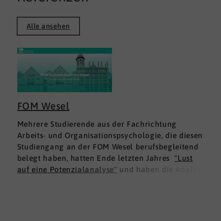
Alle ansehen
FOM Wesel
Mehrere Studierende aus der Fachrichtung
Arbeits- und Organisationspsychologie, die diesen
Studiengang an der FOM Wesel berufsbegleitend
belegt haben, hatten Ende letzten Jahres
"Lust
auf eine Potenzialanalyse"
und haben die Analyse
DNLA ESK - Erfolgsprofil Soziale Kompetenz
für
sich ausprobiert. Dies war für die Studierenden
doppelt interessant: Einmal fachlich, und dann
natürlich als persönliche Standortbestimmung.