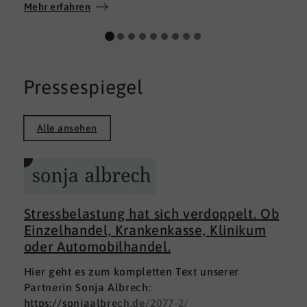
Wir wünschen allen Teilnehmerinnen und
Mehr erfahren
Teilnehmern weiterhin alles Gute auf ihrem
persönlichen Weg und viel Erfolg.
Pressespiegel
Alle ansehen
Stressbelastung hat sich verdoppelt. Ob
Einzelhandel, Krankenkasse, Klinikum
oder Automobilhandel.
Hier geht es zum kompletten Text unserer
Partnerin Sonja Albrech:
https://sonjaalbrech.de/2077-2/