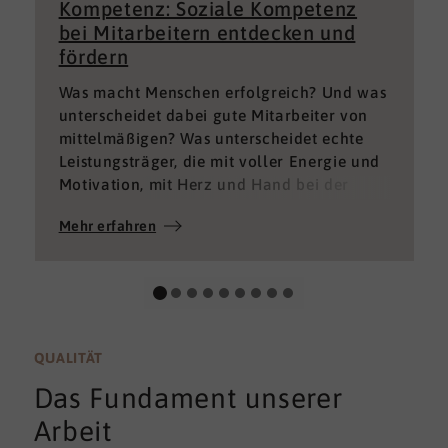
Kompetenz: Soziale Kompetenz
bei Mitarbeitern entdecken und
fördern
Was macht Menschen erfolgreich? Und was
unterscheidet dabei gute Mitarbeiter von
mittelmäßigen? Was unterscheidet echte
Leistungsträger, die mit voller Energie und
Motivation, mit Herz und Hand bei der
Sache sind von denen, die einfach nur Ihren
Mehr erfahren
„Job“ machen und von denen, die – aus
verschiedenen Gründen – aktuell keine
gute Leistung bringen können oder wollen?
QUALITÄT
Das Fundament unserer
Arbeit