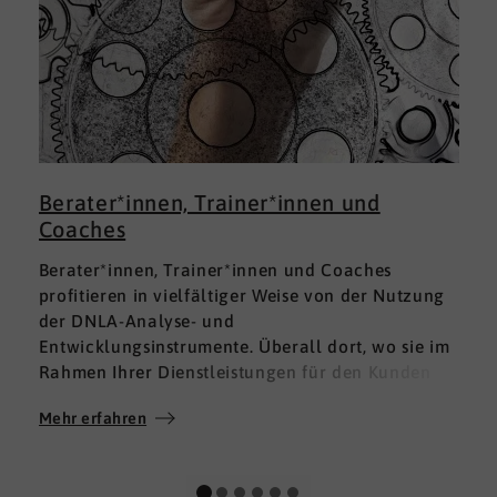
Berater*innen, Trainer*innen und
Coaches
Berater*innen, Trainer*innen und Coaches
profitieren in vielfältiger Weise von der Nutzung
der DNLA-Analyse- und
Entwicklungsinstrumente. Überall dort, wo sie im
Rahmen Ihrer Dienstleistungen für den Kunden
fundierte Analysen und Auswertungen im Bereich
Mehr erfahren
M
Soft Skills brauchen, finden sie in DNLA den
richtigen Partner mit den geeigneten Lösungen.