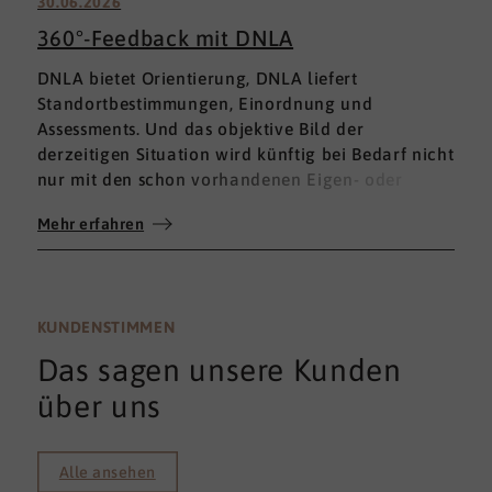
30.06.2026
360°-Feedback mit DNLA
DNLA bietet Orientierung, DNLA liefert
Standortbestimmungen, Einordnung und
Assessments. Und das objektive Bild der
derzeitigen Situation wird künftig bei Bedarf nicht
nur mit den schon vorhandenen Eigen- oder
Fremdbewertungen ergänzt, sondern mit einem
Mehr erfahren
umfassenden 360°-Feedback.
KUNDENSTIMMEN
Das sagen unsere Kunden
über uns
Alle ansehen