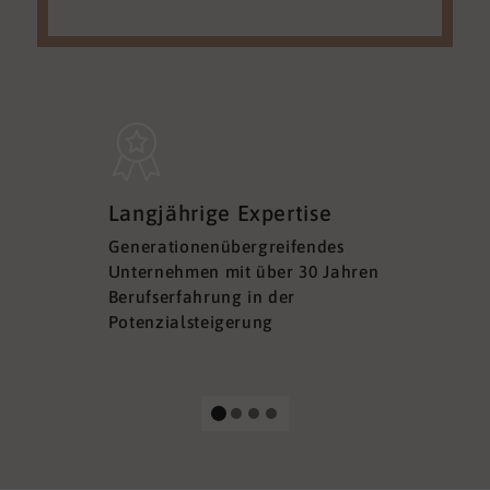
Sicherh
Langjährige Expertise
Datens
Generationenübergreifendes
DSGVO ko
Unternehmen mit über 30 Jahren
Ihre Sich
Berufserfahrung in der
Ihrer Dat
Potenzialsteigerung