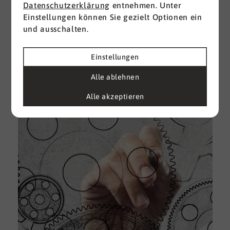
Datenschutzerklärung
entnehmen. Unter
Einstellungen können Sie gezielt Optionen ein
I
und ausschalten.
d
M
e
Einstellungen
U
Alle ablehnen
k
A
Alle akzeptieren
g
e
D
w
i
u
A