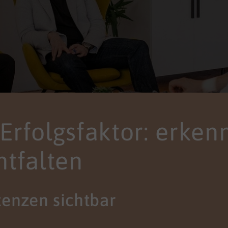
s Erfolgsfaktor: erken
ntfalten
enzen sichtbar