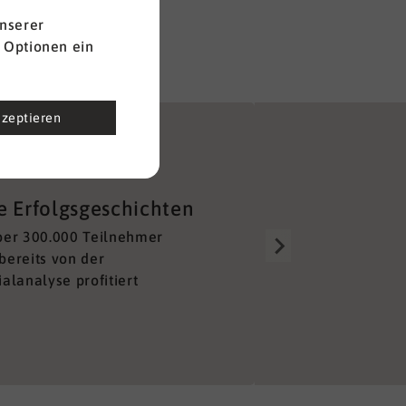
nserer
 Optionen ein
kzeptieren
Gut aufgestellt
e Erfolgsgeschichten
Über 150 Berater alleine 
ber 300.000 Teilnehmer
Deutschland sorgen für e
bereits von der
lückenloses und unkompl
alanalyse profitiert
Netzwerk