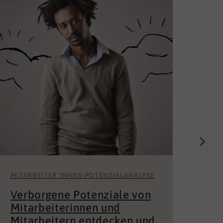
Die
Un
för
Wer 
Mita
der 
und 
MITARBEITER*INNEN POTENZIALANALYSE
Verborgene Potenziale von
Mitarbeiterinnen und
Mitarbeitern entdecken und