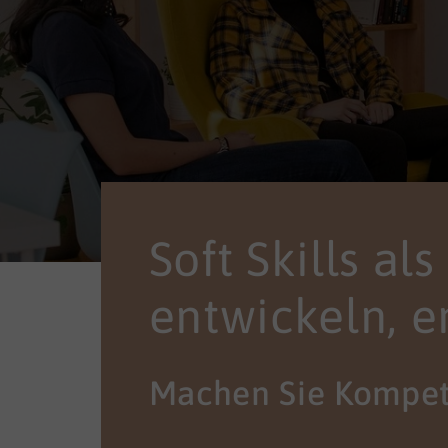
Soft Skills al
entwickeln, e
Machen Sie Kompet