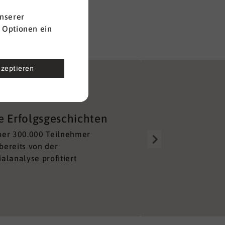
nserer
 Optionen ein
kzeptieren
Gut aufgestellt
e Erfolgsgeschichten
Über 150 Berater alleine 
ber 300.000 Teilnehmer
Deutschland sorgen für e
bereits von der
lückenloses und unkompl
alanalyse profitiert
Netzwerk