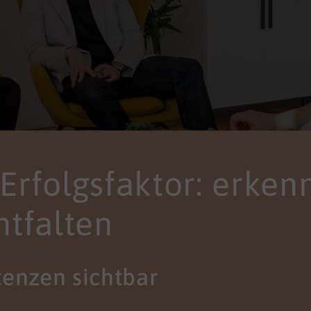
s Erfolgsfaktor: erken
ntfalten
enzen sichtbar