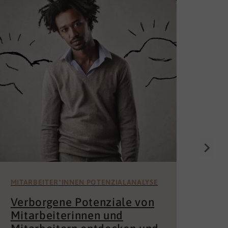
Die
Un
för
Wer 
Mita
der 
und 
MITARBEITER*INNEN POTENZIALANALYSE
Verborgene Potenziale von
Mitarbeiterinnen und
Mitarbeitern entdecken und