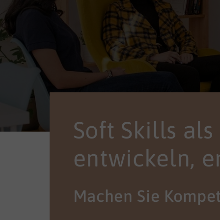
Soft Skills al
entwickeln, e
Machen Sie Kompet