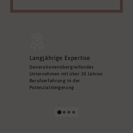
Sicherh
Langjährige Expertise
Datens
Generationenübergreifendes
DSGVO ko
Unternehmen mit über 30 Jahren
Ihre Sich
Berufserfahrung in der
Ihrer Dat
Potenzialsteigerung