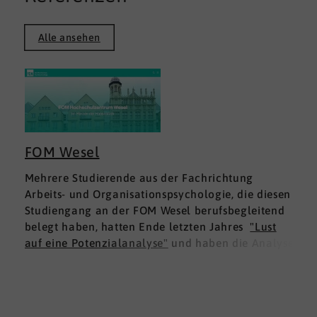
Alle ansehen
FOM Wesel
Mehrere Studierende aus der Fachrichtung
Arbeits- und Organisationspsychologie, die diesen
Studiengang an der FOM Wesel berufsbegleitend
belegt haben, hatten Ende letzten Jahres
"Lust
auf eine Potenzialanalyse"
und haben die Analyse
DNLA ESK - Erfolgsprofil Soziale Kompetenz
für
sich ausprobiert. Dies war für die Studierenden
doppelt interessant: Einmal fachlich, und dann
natürlich als persönliche Standortbestimmung.