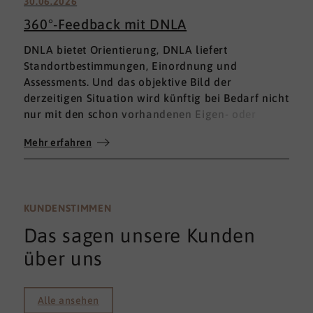
30.06.2026
360°-Feedback mit DNLA
DNLA bietet Orientierung, DNLA liefert
Standortbestimmungen, Einordnung und
Assessments. Und das objektive Bild der
derzeitigen Situation wird künftig bei Bedarf nicht
nur mit den schon vorhandenen Eigen- oder
Fremdbewertungen ergänzt, sondern mit einem
Mehr erfahren
umfassenden 360°-Feedback.
KUNDENSTIMMEN
Das sagen unsere Kunden
über uns
Alle ansehen