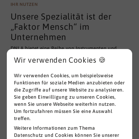
wissenschaftlichen Gütekriterien der Validität und
IHR NUTZEN
Reliabilität können regelmäßig überprüft und
Unsere Spezialität ist der
gemessen werden. Am besten erfolgt diese
Prüfung durch unabhängige Institute.
„Faktor Mensch“ im
Unternehmen
DNLA bietet eine Reihe von Instrumenten und
Lösungen zur Messung und zum Entwickeln von
Wir verwenden Cookies 🍪
ganz grundlegenden Erfolgsfaktoren (Soft Skills)
im beruflichen Bereich. Überall dort, wo
Wir verwenden Cookies, um beispielsweise
Menschen an sich und an der Erreichung ihrer
Funktionen für soziale Medien anzubieten oder
Ziele arbeiten wird DNLA seit vielen Jahren
die Zugriffe auf unsere Website zu analysieren.
erfolgreich eingesetzt.
Sie geben Einwilligung zu unseren Cookies,
wenn Sie unsere Webseite weiterhin nutzen.
Alle ansehen
Um fortzufahren müssen Sie eine Auswahl
treffen.
Weitere Informationen zum Thema
Datenschutz und Cookies können Sie unserer