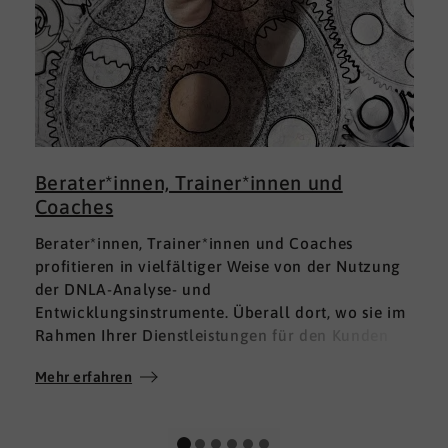
Berater*innen, Trainer*innen und
Coaches
Berater*innen, Trainer*innen und Coaches
profitieren in vielfältiger Weise von der Nutzung
der DNLA-Analyse- und
Entwicklungsinstrumente. Überall dort, wo sie im
Rahmen Ihrer Dienstleistungen für den Kunden
fundierte Analysen und Auswertungen im Bereich
Mehr erfahren
M
Soft Skills brauchen, finden sie in DNLA den
richtigen Partner mit den geeigneten Lösungen.