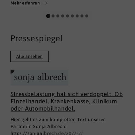
Wir wünschen allen Teilnehmerinnen und
Mehr erfahren
Teilnehmern weiterhin alles Gute auf ihrem
persönlichen Weg und viel Erfolg.
Pressespiegel
Alle ansehen
Stressbelastung hat sich verdoppelt. Ob
Einzelhandel, Krankenkasse, Klinikum
oder Automobilhandel.
Hier geht es zum kompletten Text unserer
Partnerin Sonja Albrech:
https://sonjaalbrech.de/2077-2/