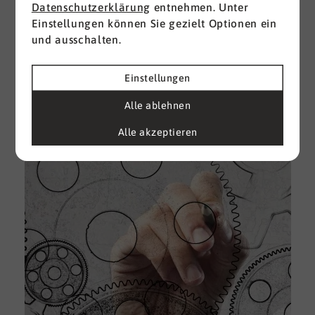
Datenschutzerklärung
entnehmen. Unter
Einstellungen können Sie gezielt Optionen ein
I
und ausschalten.
d
M
e
Einstellungen
U
Alle ablehnen
k
A
Alle akzeptieren
g
e
D
w
i
u
A