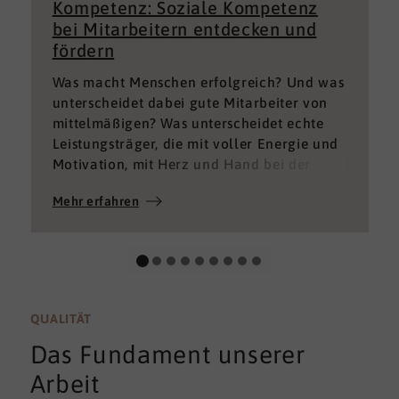
Kompetenz: Soziale Kompetenz
bei Mitarbeitern entdecken und
fördern
Was macht Menschen erfolgreich? Und was
unterscheidet dabei gute Mitarbeiter von
mittelmäßigen? Was unterscheidet echte
Leistungsträger, die mit voller Energie und
Motivation, mit Herz und Hand bei der
Sache sind von denen, die einfach nur Ihren
Mehr erfahren
„Job“ machen und von denen, die – aus
verschiedenen Gründen – aktuell keine
gute Leistung bringen können oder wollen?
QUALITÄT
Das Fundament unserer
Arbeit