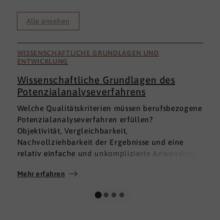
Alle ansehen
WISSENSCHAFTLICHE GRUNDLAGEN UND
ENTWICKLUNG
Wissenschaftliche Grundlagen des
Potenzialanalyseverfahrens
I
Welche Qualitätskriterien müssen berufsbezogene
h
Potenzialanalyseverfahren erfüllen?
a
Objektivität, Vergleichbarkeit,
v
Nachvollziehbarkeit der Ergebnisse und eine
p
relativ einfache und unkomplizierte Anwendung
t
der Verfahren sind ein Muss.
D
Mehr erfahren
M
Absolut unabdingbar für Analyseverfahren ist
p
auch, dass sie wissenschaftlich fundiert sind und
A
dass sie zuverlässig und mit großer Genauigkeit
I
das messen, was sie messen möchten. Diese