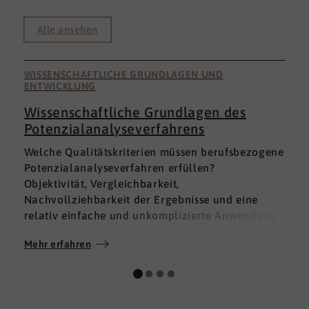
Alle ansehen
WISSENSCHAFTLICHE GRUNDLAGEN UND
ENTWICKLUNG
Wissenschaftliche Grundlagen des
Potenzialanalyseverfahrens
I
Welche Qualitätskriterien müssen berufsbezogene
h
Potenzialanalyseverfahren erfüllen?
a
Objektivität, Vergleichbarkeit,
v
Nachvollziehbarkeit der Ergebnisse und eine
p
relativ einfache und unkomplizierte Anwendung
t
der Verfahren sind ein Muss.
D
Mehr erfahren
M
Absolut unabdingbar für Analyseverfahren ist
p
auch, dass sie wissenschaftlich fundiert sind und
A
dass sie zuverlässig und mit großer Genauigkeit
I
das messen, was sie messen möchten. Diese