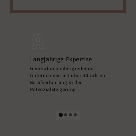
Sicherh
Langjährige Expertise
Datens
Generationenübergreifendes
DSGVO ko
Unternehmen mit über 30 Jahren
Ihre Sich
Berufserfahrung in der
Ihrer Dat
Potenzialsteigerung