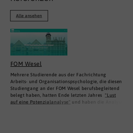
Alle ansehen
FOM Wesel
Mehrere Studierende aus der Fachrichtung
Arbeits- und Organisationspsychologie, die diesen
Studiengang an der FOM Wesel berufsbegleitend
belegt haben, hatten Ende letzten Jahres
"Lust
auf eine Potenzialanalyse"
und haben die Analyse
DNLA ESK - Erfolgsprofil Soziale Kompetenz
für
sich ausprobiert. Dies war für die Studierenden
doppelt interessant: Einmal fachlich, und dann
natürlich als persönliche Standortbestimmung.