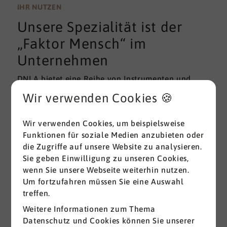
wissenschaftlichen Gütekriterien der Validität und
IHR NUTZEN
Reliabilität können regelmäßig überprüft und
Unsere Spezialität ist der
gemessen werden. Am besten erfolgt diese
Prüfung durch unabhängige Institute.
„Faktor Mensch“ im
Unternehmen
DNLA bietet eine Reihe von Instrumenten und
Lösungen zur Messung und zum Entwickeln von
Wir verwenden Cookies 🍪
ganz grundlegenden Erfolgsfaktoren (Soft Skills)
im beruflichen Bereich. Überall dort, wo
Wir verwenden Cookies, um beispielsweise
Menschen an sich und an der Erreichung ihrer
Funktionen für soziale Medien anzubieten oder
Ziele arbeiten wird DNLA seit vielen Jahren
die Zugriffe auf unsere Website zu analysieren.
erfolgreich eingesetzt.
Sie geben Einwilligung zu unseren Cookies,
wenn Sie unsere Webseite weiterhin nutzen.
Alle ansehen
Um fortzufahren müssen Sie eine Auswahl
treffen.
Weitere Informationen zum Thema
Datenschutz und Cookies können Sie unserer