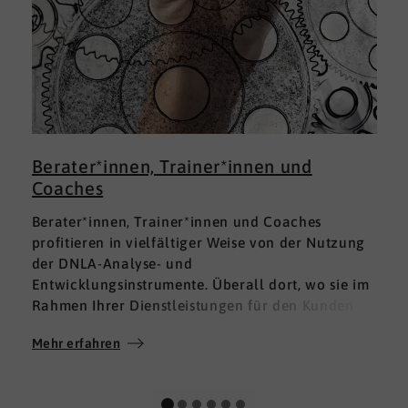
Berater*innen, Trainer*innen und
Coaches
Berater*innen, Trainer*innen und Coaches
profitieren in vielfältiger Weise von der Nutzung
der DNLA-Analyse- und
Entwicklungsinstrumente. Überall dort, wo sie im
Rahmen Ihrer Dienstleistungen für den Kunden
fundierte Analysen und Auswertungen im Bereich
Mehr erfahren
M
Soft Skills brauchen, finden sie in DNLA den
richtigen Partner mit den geeigneten Lösungen.