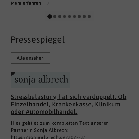
Wir wünschen allen Teilnehmerinnen und
Mehr erfahren
Teilnehmern weiterhin alles Gute auf ihrem
persönlichen Weg und viel Erfolg.
Pressespiegel
Alle ansehen
Stressbelastung hat sich verdoppelt. Ob
Einzelhandel, Krankenkasse, Klinikum
oder Automobilhandel.
Hier geht es zum kompletten Text unserer
Partnerin Sonja Albrech:
https://sonjaalbrech.de/2077-2/