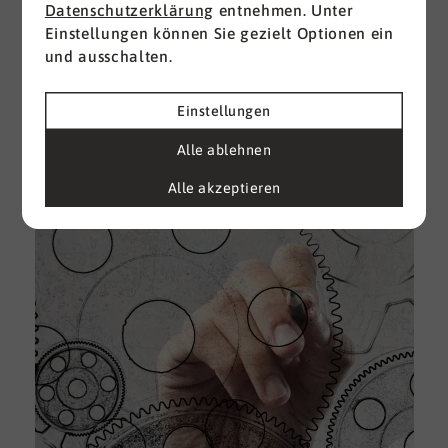
Datenschutzerklärung
entnehmen. Unter
Einstellungen können Sie gezielt Optionen ein
I
und ausschalten.
d
M
e
Einstellungen
U
Alle ablehnen
k
A
Alle akzeptieren
g
e
D
w
i
u
A