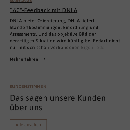
30.06.2026
360°-Feedback mit DNLA
DNLA bietet Orientierung, DNLA liefert
Standortbestimmungen, Einordnung und
Assessments. Und das objektive Bild der
derzeitigen Situation wird künftig bei Bedarf nicht
nur mit den schon vorhandenen Eigen- oder
Fremdbewertungen ergänzt, sondern mit einem
Mehr erfahren
umfassenden 360°-Feedback.
KUNDENSTIMMEN
Das sagen unsere Kunden
über uns
Alle ansehen