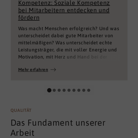
Kompetenz: Soziale Kompetenz
bei Mitarbeitern entdecken und
fördern
Was macht Menschen erfolgreich? Und was
unterscheidet dabei gute Mitarbeiter von
mittelmäßigen? Was unterscheidet echte
Leistungsträger, die mit voller Energie und
Motivation, mit Herz und Hand bei der
Sache sind von denen, die einfach nur Ihren
Mehr erfahren
„Job“ machen und von denen, die – aus
verschiedenen Gründen – aktuell keine
gute Leistung bringen können oder wollen?
QUALITÄT
Das Fundament unserer
Arbeit