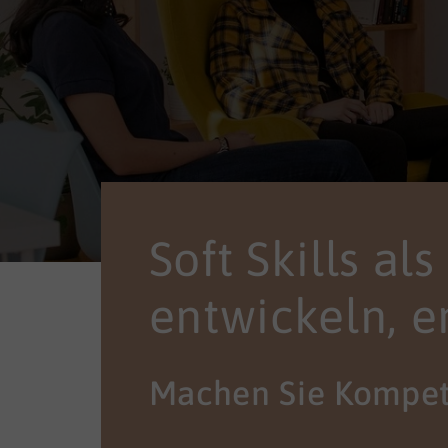
Soft Skills al
entwickeln, e
Machen Sie Kompet