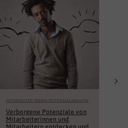
Die
Un
för
Wer 
Mita
der 
und 
MITARBEITER*INNEN POTENZIALANALYSE
Verborgene Potenziale von
Mitarbeiterinnen und
Mitarbeitern entdecken und