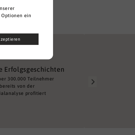
nserer
 Optionen ein
kzeptieren
Gut aufgestellt
e Erfolgsgeschichten
Über 150 Berater alleine 
ber 300.000 Teilnehmer
Deutschland sorgen für e
bereits von der
lückenloses und unkompl
alanalyse profitiert
Netzwerk