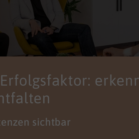
s Erfolgsfaktor: erken
ntfalten
enzen sichtbar