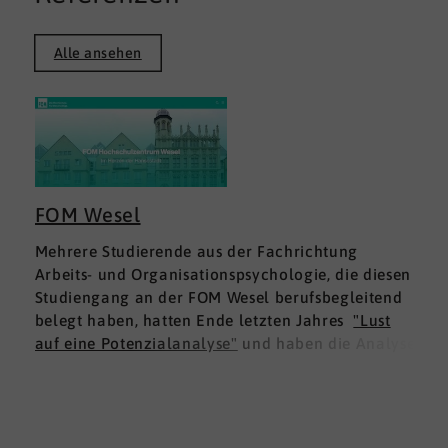
Alle ansehen
FOM Wesel
Mehrere Studierende aus der Fachrichtung
Arbeits- und Organisationspsychologie, die diesen
Studiengang an der FOM Wesel berufsbegleitend
belegt haben, hatten Ende letzten Jahres
"Lust
auf eine Potenzialanalyse"
und haben die Analyse
DNLA ESK - Erfolgsprofil Soziale Kompetenz
für
sich ausprobiert. Dies war für die Studierenden
doppelt interessant: Einmal fachlich, und dann
natürlich als persönliche Standortbestimmung.