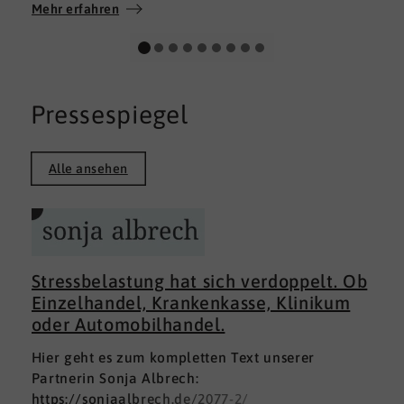
Wir wünschen allen Teilnehmerinnen und
Mehr erfahren
Teilnehmern weiterhin alles Gute auf ihrem
persönlichen Weg und viel Erfolg.
Pressespiegel
Alle ansehen
Stressbelastung hat sich verdoppelt. Ob
Einzelhandel, Krankenkasse, Klinikum
oder Automobilhandel.
Hier geht es zum kompletten Text unserer
Partnerin Sonja Albrech:
https://sonjaalbrech.de/2077-2/