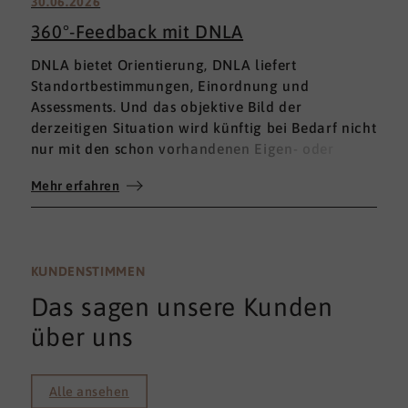
30.06.2026
360°-Feedback mit DNLA
DNLA bietet Orientierung, DNLA liefert
Standortbestimmungen, Einordnung und
Assessments. Und das objektive Bild der
derzeitigen Situation wird künftig bei Bedarf nicht
nur mit den schon vorhandenen Eigen- oder
Fremdbewertungen ergänzt, sondern mit einem
Mehr erfahren
umfassenden 360°-Feedback.
KUNDENSTIMMEN
Das sagen unsere Kunden
über uns
Alle ansehen