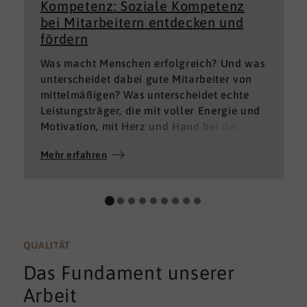
Kompetenz: Soziale Kompetenz
bei Mitarbeitern entdecken und
fördern
Was macht Menschen erfolgreich? Und was
unterscheidet dabei gute Mitarbeiter von
mittelmäßigen? Was unterscheidet echte
Leistungsträger, die mit voller Energie und
Motivation, mit Herz und Hand bei der
Sache sind von denen, die einfach nur Ihren
Mehr erfahren
„Job“ machen und von denen, die – aus
verschiedenen Gründen – aktuell keine
gute Leistung bringen können oder wollen?
QUALITÄT
Das Fundament unserer
Arbeit