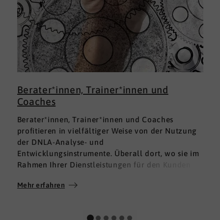
Berater*innen, Trainer*innen und
Coaches
Berater*innen, Trainer*innen und Coaches
profitieren in vielfältiger Weise von der Nutzung
der DNLA-Analyse- und
Entwicklungsinstrumente. Überall dort, wo sie im
Rahmen Ihrer Dienstleistungen für den Kunden
fundierte Analysen und Auswertungen im Bereich
Mehr erfahren
M
Soft Skills brauchen, finden sie in DNLA den
richtigen Partner mit den geeigneten Lösungen.