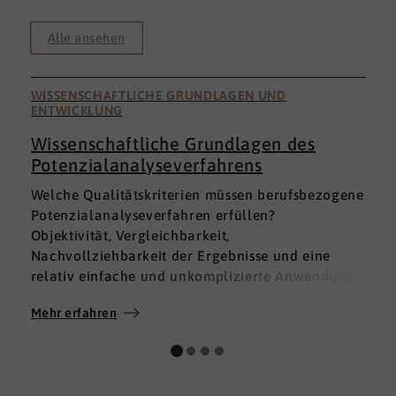
Alle ansehen
WISSENSCHAFTLICHE GRUNDLAGEN UND
ENTWICKLUNG
Wissenschaftliche Grundlagen des
Potenzialanalyseverfahrens
I
Welche Qualitätskriterien müssen berufsbezogene
h
Potenzialanalyseverfahren erfüllen?
a
Objektivität, Vergleichbarkeit,
v
Nachvollziehbarkeit der Ergebnisse und eine
p
relativ einfache und unkomplizierte Anwendung
t
der Verfahren sind ein Muss.
D
Mehr erfahren
M
Absolut unabdingbar für Analyseverfahren ist
p
auch, dass sie wissenschaftlich fundiert sind und
A
dass sie zuverlässig und mit großer Genauigkeit
I
das messen, was sie messen möchten. Diese