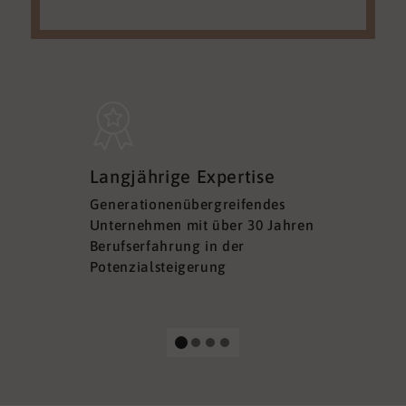
Sicherh
Langjährige Expertise
Datens
Generationenübergreifendes
DSGVO ko
Unternehmen mit über 30 Jahren
Ihre Sich
Berufserfahrung in der
Ihrer Dat
Potenzialsteigerung