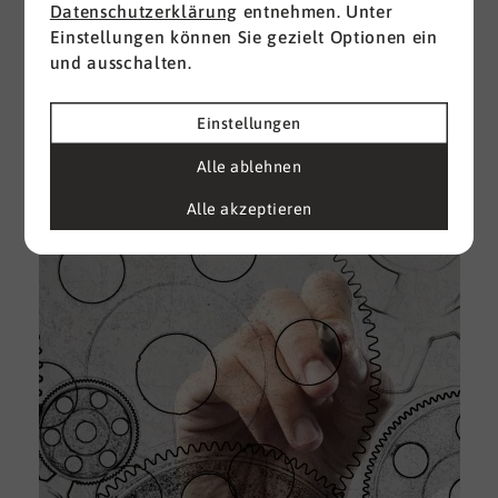
Datenschutzerklärung
entnehmen. Unter
Einstellungen können Sie gezielt Optionen ein
I
und ausschalten.
d
M
e
Einstellungen
U
Alle ablehnen
k
A
Alle akzeptieren
g
e
D
w
i
u
A