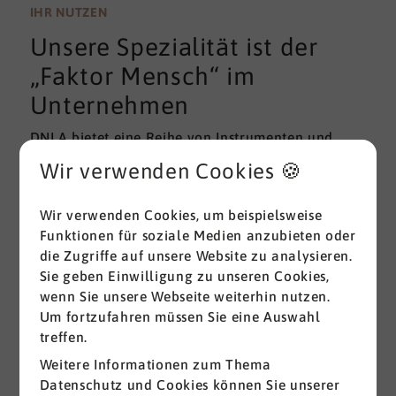
wissenschaftlichen Gütekriterien der Validität und
IHR NUTZEN
Reliabilität können regelmäßig überprüft und
Unsere Spezialität ist der
gemessen werden. Am besten erfolgt diese
Prüfung durch unabhängige Institute.
„Faktor Mensch“ im
Unternehmen
DNLA bietet eine Reihe von Instrumenten und
Lösungen zur Messung und zum Entwickeln von
Wir verwenden Cookies 🍪
ganz grundlegenden Erfolgsfaktoren (Soft Skills)
im beruflichen Bereich. Überall dort, wo
Wir verwenden Cookies, um beispielsweise
Menschen an sich und an der Erreichung ihrer
Funktionen für soziale Medien anzubieten oder
Ziele arbeiten wird DNLA seit vielen Jahren
die Zugriffe auf unsere Website zu analysieren.
erfolgreich eingesetzt.
Sie geben Einwilligung zu unseren Cookies,
wenn Sie unsere Webseite weiterhin nutzen.
Alle ansehen
Um fortzufahren müssen Sie eine Auswahl
treffen.
Weitere Informationen zum Thema
Datenschutz und Cookies können Sie unserer