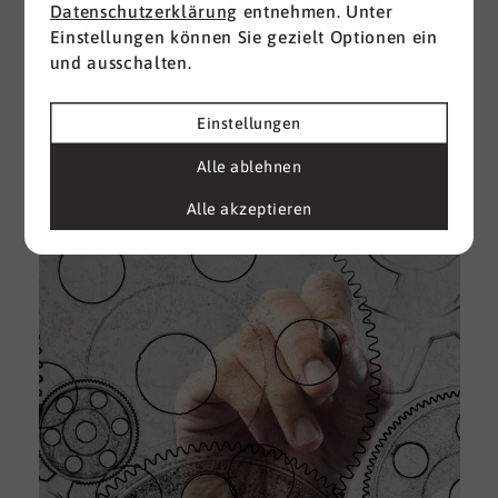
Datenschutzerklärung
entnehmen. Unter
Einstellungen können Sie gezielt Optionen ein
I
und ausschalten.
d
M
e
Einstellungen
U
Alle ablehnen
k
A
Alle akzeptieren
g
e
D
w
i
u
A