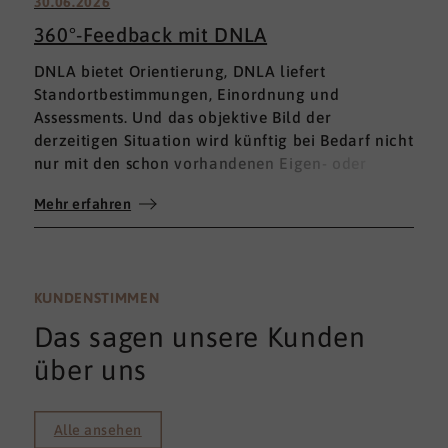
30.06.2026
360°-Feedback mit DNLA
DNLA bietet Orientierung, DNLA liefert
Standortbestimmungen, Einordnung und
Assessments. Und das objektive Bild der
derzeitigen Situation wird künftig bei Bedarf nicht
nur mit den schon vorhandenen Eigen- oder
Fremdbewertungen ergänzt, sondern mit einem
Mehr erfahren
umfassenden 360°-Feedback.
KUNDENSTIMMEN
Das sagen unsere Kunden
über uns
Alle ansehen