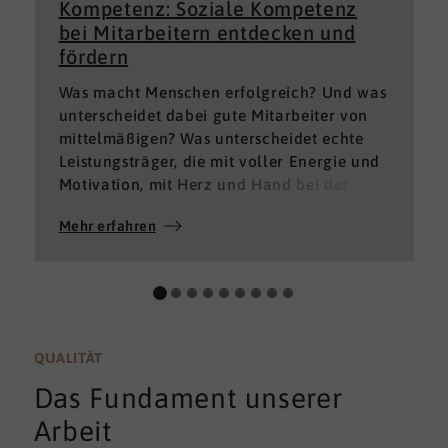
Kompetenz: Soziale Kompetenz
bei Mitarbeitern entdecken und
fördern
Was macht Menschen erfolgreich? Und was
unterscheidet dabei gute Mitarbeiter von
mittelmäßigen? Was unterscheidet echte
Leistungsträger, die mit voller Energie und
Motivation, mit Herz und Hand bei der
Sache sind von denen, die einfach nur Ihren
Mehr erfahren
„Job“ machen und von denen, die – aus
verschiedenen Gründen – aktuell keine
gute Leistung bringen können oder wollen?
QUALITÄT
Das Fundament unserer
Arbeit