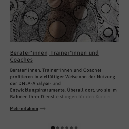
Berater*innen, Trainer*innen und
Coaches
Berater*innen, Trainer*innen und Coaches
profitieren in vielfältiger Weise von der Nutzung
der DNLA-Analyse- und
Entwicklungsinstrumente. Überall dort, wo sie im
Rahmen Ihrer Dienstleistungen für den Kunden
fundierte Analysen und Auswertungen im Bereich
Mehr erfahren
M
Soft Skills brauchen, finden sie in DNLA den
richtigen Partner mit den geeigneten Lösungen.