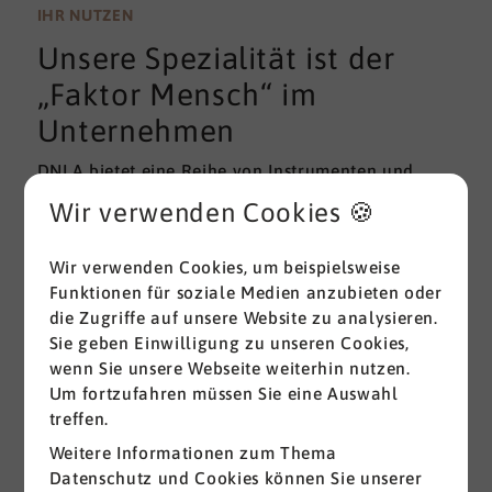
wissenschaftlichen Gütekriterien der Validität und
IHR NUTZEN
Reliabilität können regelmäßig überprüft und
Unsere Spezialität ist der
gemessen werden. Am besten erfolgt diese
Prüfung durch unabhängige Institute.
„Faktor Mensch“ im
Unternehmen
DNLA bietet eine Reihe von Instrumenten und
Lösungen zur Messung und zum Entwickeln von
Wir verwenden Cookies 🍪
ganz grundlegenden Erfolgsfaktoren (Soft Skills)
im beruflichen Bereich. Überall dort, wo
Wir verwenden Cookies, um beispielsweise
Menschen an sich und an der Erreichung ihrer
Funktionen für soziale Medien anzubieten oder
Ziele arbeiten wird DNLA seit vielen Jahren
die Zugriffe auf unsere Website zu analysieren.
erfolgreich eingesetzt.
Sie geben Einwilligung zu unseren Cookies,
wenn Sie unsere Webseite weiterhin nutzen.
Alle ansehen
Um fortzufahren müssen Sie eine Auswahl
treffen.
Weitere Informationen zum Thema
Datenschutz und Cookies können Sie unserer