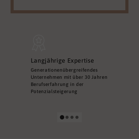
Sicherh
Langjährige Expertise
Datens
Generationenübergreifendes
DSGVO ko
Unternehmen mit über 30 Jahren
Ihre Sich
Berufserfahrung in der
Ihrer Dat
Potenzialsteigerung