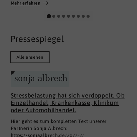
Wir wünschen allen Teilnehmerinnen und
Mehr erfahren
Teilnehmern weiterhin alles Gute auf ihrem
persönlichen Weg und viel Erfolg.
Pressespiegel
Alle ansehen
Stressbelastung hat sich verdoppelt. Ob
Einzelhandel, Krankenkasse, Klinikum
oder Automobilhandel.
Hier geht es zum kompletten Text unserer
Partnerin Sonja Albrech:
https://sonjaalbrech.de/2077-2/