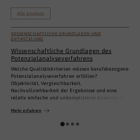
Alle ansehen
WISSENSCHAFTLICHE GRUNDLAGEN UND
ENTWICKLUNG
Wissenschaftliche Grundlagen des
Potenzialanalyseverfahrens
I
Welche Qualitätskriterien müssen berufsbezogene
h
Potenzialanalyseverfahren erfüllen?
a
Objektivität, Vergleichbarkeit,
v
Nachvollziehbarkeit der Ergebnisse und eine
p
relativ einfache und unkomplizierte Anwendung
t
der Verfahren sind ein Muss.
D
Mehr erfahren
M
Absolut unabdingbar für Analyseverfahren ist
p
auch, dass sie wissenschaftlich fundiert sind und
A
dass sie zuverlässig und mit großer Genauigkeit
I
das messen, was sie messen möchten. Diese