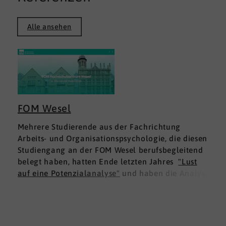
Alle ansehen
FOM Wesel
Mehrere Studierende aus der Fachrichtung
Arbeits- und Organisationspsychologie, die diesen
Studiengang an der FOM Wesel berufsbegleitend
belegt haben, hatten Ende letzten Jahres
"Lust
auf eine Potenzialanalyse"
und haben die Analyse
DNLA ESK - Erfolgsprofil Soziale Kompetenz
für
sich ausprobiert. Dies war für die Studierenden
doppelt interessant: Einmal fachlich, und dann
natürlich als persönliche Standortbestimmung.