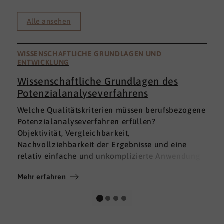
Alle ansehen
WISSENSCHAFTLICHE GRUNDLAGEN UND
ENTWICKLUNG
Wissenschaftliche Grundlagen des
Potenzialanalyseverfahrens
I
Welche Qualitätskriterien müssen berufsbezogene
h
Potenzialanalyseverfahren erfüllen?
a
Objektivität, Vergleichbarkeit,
v
Nachvollziehbarkeit der Ergebnisse und eine
p
relativ einfache und unkomplizierte Anwendung
t
der Verfahren sind ein Muss.
D
Mehr erfahren
M
Absolut unabdingbar für Analyseverfahren ist
p
auch, dass sie wissenschaftlich fundiert sind und
A
dass sie zuverlässig und mit großer Genauigkeit
I
das messen, was sie messen möchten. Diese