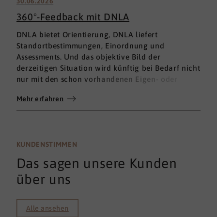
30.06.2026
360°-Feedback mit DNLA
DNLA bietet Orientierung, DNLA liefert
Standortbestimmungen, Einordnung und
Assessments. Und das objektive Bild der
derzeitigen Situation wird künftig bei Bedarf nicht
nur mit den schon vorhandenen Eigen- oder
Fremdbewertungen ergänzt, sondern mit einem
Mehr erfahren
umfassenden 360°-Feedback.
KUNDENSTIMMEN
Das sagen unsere Kunden
über uns
Alle ansehen