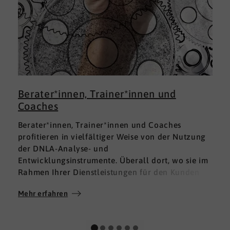
Berater*innen, Trainer*innen und
Coaches
Berater*innen, Trainer*innen und Coaches
profitieren in vielfältiger Weise von der Nutzung
der DNLA-Analyse- und
Entwicklungsinstrumente. Überall dort, wo sie im
Rahmen Ihrer Dienstleistungen für den Kunden
fundierte Analysen und Auswertungen im Bereich
Mehr erfahren
M
Soft Skills brauchen, finden sie in DNLA den
richtigen Partner mit den geeigneten Lösungen.