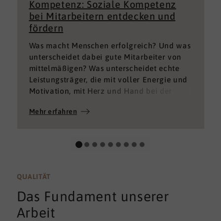
Kompetenz: Soziale Kompetenz
bei Mitarbeitern entdecken und
fördern
Was macht Menschen erfolgreich? Und was
unterscheidet dabei gute Mitarbeiter von
mittelmäßigen? Was unterscheidet echte
Leistungsträger, die mit voller Energie und
Motivation, mit Herz und Hand bei der
Sache sind von denen, die einfach nur Ihren
Mehr erfahren
„Job“ machen und von denen, die – aus
verschiedenen Gründen – aktuell keine
gute Leistung bringen können oder wollen?
QUALITÄT
Das Fundament unserer
Arbeit