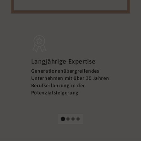
Sicherh
Langjährige Expertise
Datens
Generationenübergreifendes
DSGVO ko
Unternehmen mit über 30 Jahren
Ihre Sich
Berufserfahrung in der
Ihrer Dat
Potenzialsteigerung