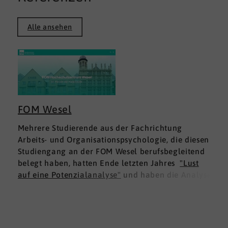
Alle ansehen
FOM Wesel
Mehrere Studierende aus der Fachrichtung
Arbeits- und Organisationspsychologie, die diesen
Studiengang an der FOM Wesel berufsbegleitend
belegt haben, hatten Ende letzten Jahres
"Lust
auf eine Potenzialanalyse"
und haben die Analyse
DNLA ESK - Erfolgsprofil Soziale Kompetenz
für
sich ausprobiert. Dies war für die Studierenden
doppelt interessant: Einmal fachlich, und dann
natürlich als persönliche Standortbestimmung.