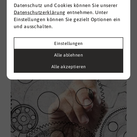
Datenschutz und Cookies können Sie unserer
I
Datenschutzerklärung
entnehmen. Unter
d
Einstellungen können Sie gezielt Optionen ein
M
und ausschalten.
e
U
Einstellungen
k
A
Alle ablehnen
g
Alle akzeptieren
e
D
w
i
u
A