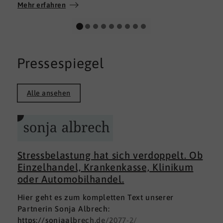
Wir wünschen allen Teilnehmerinnen und
Mehr erfahren
Teilnehmern weiterhin alles Gute auf ihrem
persönlichen Weg und viel Erfolg.
Pressespiegel
Alle ansehen
Stressbelastung hat sich verdoppelt. Ob
Einzelhandel, Krankenkasse, Klinikum
oder Automobilhandel.
Hier geht es zum kompletten Text unserer
Partnerin Sonja Albrech:
https://sonjaalbrech.de/2077-2/