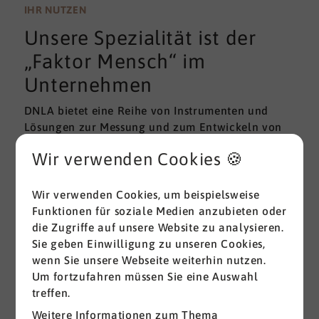
wissenschaftlichen Gütekriterien der Validität und
IHR NUTZEN
Reliabilität können regelmäßig überprüft und
Unsere Spezialität ist der
gemessen werden. Am besten erfolgt diese
Prüfung durch unabhängige Institute.
„Faktor Mensch“ im
Unternehmen
DNLA bietet eine Reihe von Instrumenten und
Lösungen zur Messung und zum Entwickeln von
ganz grundlegenden Erfolgsfaktoren (Soft Skills)
Wir verwenden Cookies 🍪
im beruflichen Bereich. Überall dort, wo
Menschen an sich und an der Erreichung ihrer
Ziele arbeiten wird DNLA seit vielen Jahren
Wir verwenden Cookies, um beispielsweise
erfolgreich eingesetzt.
Funktionen für soziale Medien anzubieten oder
die Zugriffe auf unsere Website zu analysieren.
Sie geben Einwilligung zu unseren Cookies,
Alle ansehen
wenn Sie unsere Webseite weiterhin nutzen.
Um fortzufahren müssen Sie eine Auswahl
treffen.
Weitere Informationen zum Thema