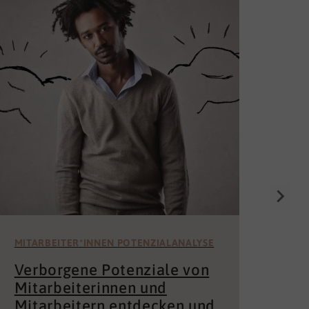
Die
Un
för
Wer 
Mita
der 
und 
MITARBEITER*INNEN POTENZIALANALYSE
Verborgene Potenziale von
Mitarbeiterinnen und
Mitarbeitern entdecken und