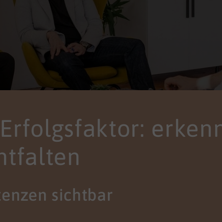
s Erfolgsfaktor: erken
ntfalten
enzen sichtbar