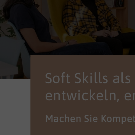
Soft Skills al
entwickeln, e
Machen Sie Kompet