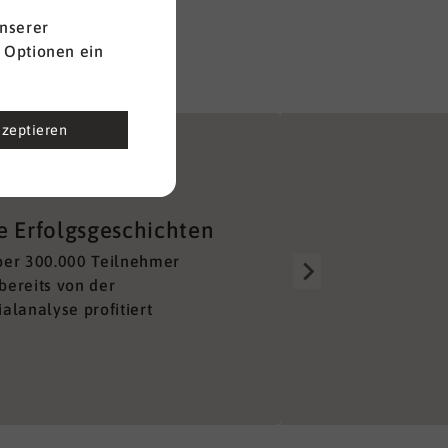
nserer
 Optionen ein
kzeptieren
Gut aufgestellt
e Erfolgsgeschichten
Über 150 Berater alleine 
ber 300.000 Teilnehmer
Deutschland sorgen für e
bereits von der
lückenloses und unkompl
alanalyse profitiert
Netzwerk