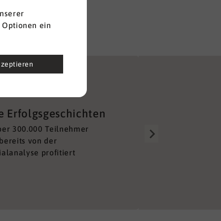
nserer
 Optionen ein
kzeptieren
Gut aufgestellt
e Erfolgsgeschichten
Über 150 Berater alleine 
ber 300.000 Teilnehmer
Deutschland sorgen für e
bereits von der
lückenloses und unkompl
alanalyse profitiert
Netzwerk