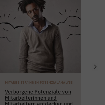
Die
Un
för
Wer 
Mita
der 
und 
MITARBEITER*INNEN POTENZIALANALYSE
Verborgene Potenziale von
Mitarbeiterinnen und
Mitarbeitern entdecken und