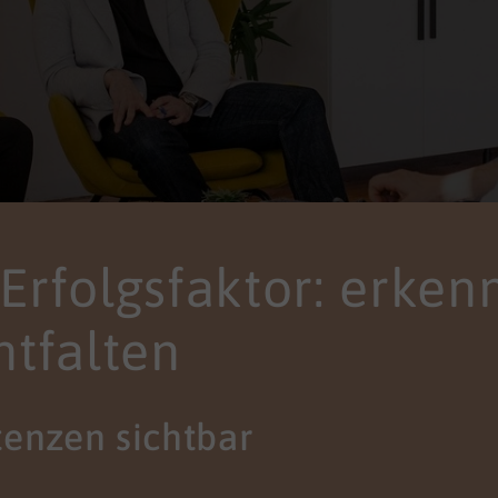
s Erfolgsfaktor: erken
ntfalten
enzen sichtbar