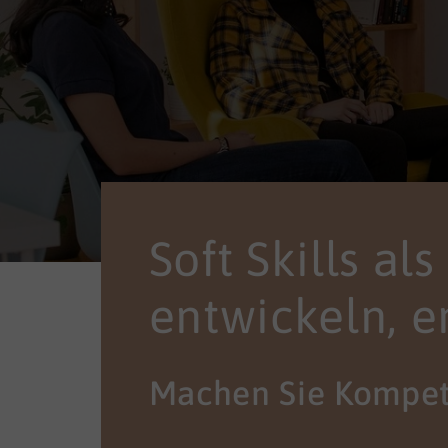
Soft Skills al
entwickeln, e
Machen Sie Kompet