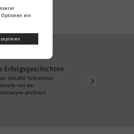
nserer
 Optionen ein
kzeptieren
Gut aufgestellt
e Erfolgsgeschichten
Über 150 Berater alleine 
ber 300.000 Teilnehmer
Deutschland sorgen für e
bereits von der
lückenloses und unkompl
alanalyse profitiert
Netzwerk