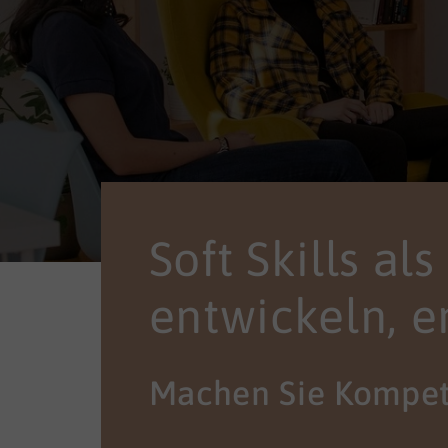
Soft Skills al
entwickeln, e
Machen Sie Kompet