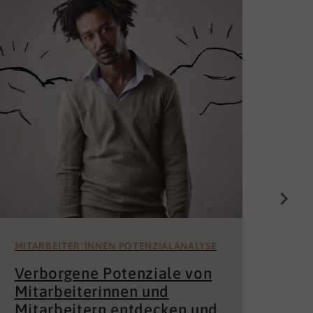
Die
Un
för
Wer 
Mita
der 
und 
MITARBEITER*INNEN POTENZIALANALYSE
Verborgene Potenziale von
Mitarbeiterinnen und
Mitarbeitern entdecken und