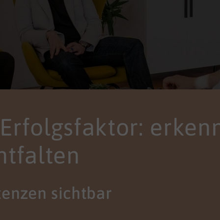
s Erfolgsfaktor: erken
ntfalten
enzen sichtbar