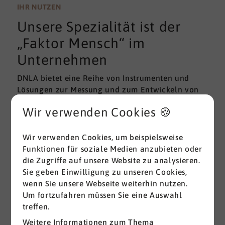
wissenschaftlichen Gütekriterien der Validität und
IHR NUTZEN
Reliabilität können regelmäßig überprüft und
Unsere Spezialität ist der
gemessen werden. Am besten erfolgt diese
Prüfung durch unabhängige Institute.
„Faktor Mensch“ im
Unternehmen
DNLA bietet eine Reihe von Instrumenten und
Lösungen zur Messung und zum Entwickeln von
ganz grundlegenden Erfolgsfaktoren (Soft Skills)
Wir verwenden Cookies 🍪
im beruflichen Bereich. Überall dort, wo
Menschen an sich und an der Erreichung ihrer
Ziele arbeiten wird DNLA seit vielen Jahren
Wir verwenden Cookies, um beispielsweise
erfolgreich eingesetzt.
Funktionen für soziale Medien anzubieten oder
die Zugriffe auf unsere Website zu analysieren.
Sie geben Einwilligung zu unseren Cookies,
Alle ansehen
wenn Sie unsere Webseite weiterhin nutzen.
Um fortzufahren müssen Sie eine Auswahl
treffen.
Weitere Informationen zum Thema