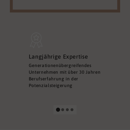
Sicherh
Langjährige Expertise
Datens
Generationenübergreifendes
DSGVO ko
Unternehmen mit über 30 Jahren
Ihre Sich
Berufserfahrung in der
Ihrer Dat
Potenzialsteigerung