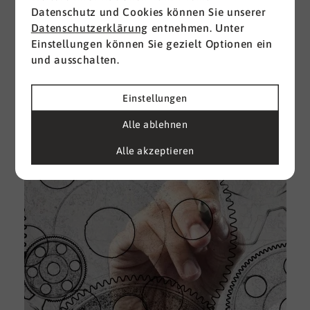
Datenschutz und Cookies können Sie unserer
I
Datenschutzerklärung
entnehmen. Unter
d
Einstellungen können Sie gezielt Optionen ein
M
und ausschalten.
e
U
Einstellungen
k
A
Alle ablehnen
g
Alle akzeptieren
e
D
w
i
u
A