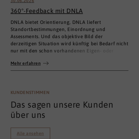
30.06.2026
360°-Feedback mit DNLA
DNLA bietet Orientierung, DNLA liefert
Standortbestimmungen, Einordnung und
Assessments. Und das objektive Bild der
derzeitigen Situation wird künftig bei Bedarf nicht
nur mit den schon vorhandenen Eigen- oder
Fremdbewertungen ergänzt, sondern mit einem
Mehr erfahren
umfassenden 360°-Feedback.
KUNDENSTIMMEN
Das sagen unsere Kunden
über uns
Alle ansehen