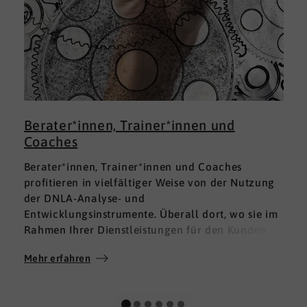
Berater*innen, Trainer*innen und
Coaches
Berater*innen, Trainer*innen und Coaches
profitieren in vielfältiger Weise von der Nutzung
der DNLA-Analyse- und
Entwicklungsinstrumente. Überall dort, wo sie im
Rahmen Ihrer Dienstleistungen für den Kunden
fundierte Analysen und Auswertungen im Bereich
Mehr erfahren
M
Soft Skills brauchen, finden sie in DNLA den
richtigen Partner mit den geeigneten Lösungen.