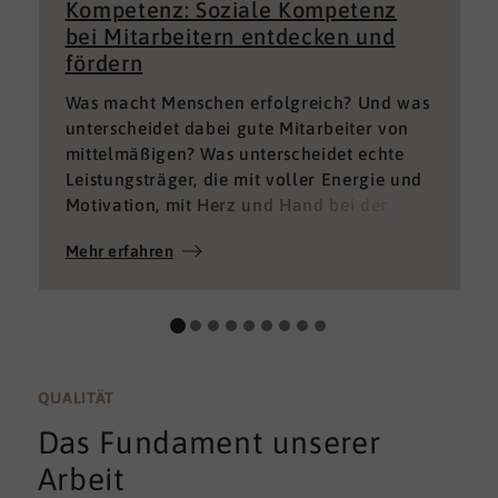
Kompetenz: Soziale Kompetenz
bei Mitarbeitern entdecken und
fördern
Was macht Menschen erfolgreich? Und was
unterscheidet dabei gute Mitarbeiter von
mittelmäßigen? Was unterscheidet echte
Leistungsträger, die mit voller Energie und
Motivation, mit Herz und Hand bei der
Sache sind von denen, die einfach nur Ihren
Mehr erfahren
„Job“ machen und von denen, die – aus
verschiedenen Gründen – aktuell keine
gute Leistung bringen können oder wollen?
QUALITÄT
Das Fundament unserer
Arbeit