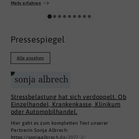
Wir wünschen allen Teilnehmerinnen und
Mehr erfahren
Teilnehmern weiterhin alles Gute auf ihrem
persönlichen Weg und viel Erfolg.
Pressespiegel
Alle ansehen
Stressbelastung hat sich verdoppelt. Ob
Einzelhandel, Krankenkasse, Klinikum
oder Automobilhandel.
Hier geht es zum kompletten Text unserer
Partnerin Sonja Albrech:
https://sonjaalbrech.de/2077-2/