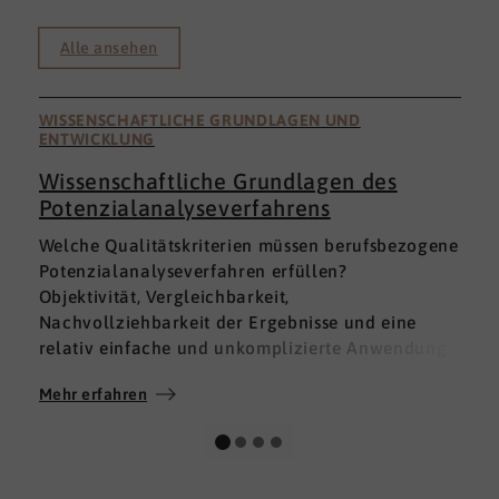
Alle ansehen
WISSENSCHAFTLICHE GRUNDLAGEN UND
ENTWICKLUNG
Wissenschaftliche Grundlagen des
Potenzialanalyseverfahrens
I
Welche Qualitätskriterien müssen berufsbezogene
h
Potenzialanalyseverfahren erfüllen?
a
Objektivität, Vergleichbarkeit,
v
Nachvollziehbarkeit der Ergebnisse und eine
p
relativ einfache und unkomplizierte Anwendung
t
der Verfahren sind ein Muss.
D
Mehr erfahren
M
Absolut unabdingbar für Analyseverfahren ist
p
auch, dass sie wissenschaftlich fundiert sind und
A
dass sie zuverlässig und mit großer Genauigkeit
I
das messen, was sie messen möchten. Diese