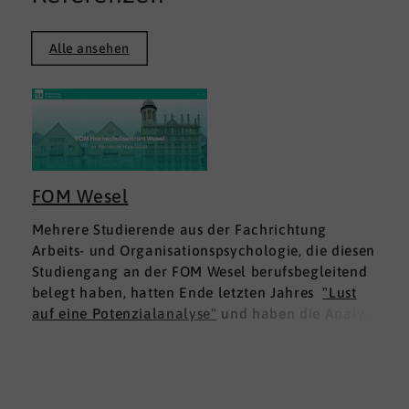
Alle ansehen
FOM Wesel
Mehrere Studierende aus der Fachrichtung
Arbeits- und Organisationspsychologie, die diesen
Studiengang an der FOM Wesel berufsbegleitend
belegt haben, hatten Ende letzten Jahres
"Lust
auf eine Potenzialanalyse"
und haben die Analyse
DNLA ESK - Erfolgsprofil Soziale Kompetenz
für
sich ausprobiert. Dies war für die Studierenden
doppelt interessant: Einmal fachlich, und dann
natürlich als persönliche Standortbestimmung.