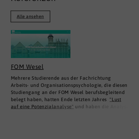
Alle ansehen
FOM Wesel
Mehrere Studierende aus der Fachrichtung
Arbeits- und Organisationspsychologie, die diesen
Studiengang an der FOM Wesel berufsbegleitend
belegt haben, hatten Ende letzten Jahres
"Lust
auf eine Potenzialanalyse"
und haben die Analyse
DNLA ESK - Erfolgsprofil Soziale Kompetenz
für
sich ausprobiert. Dies war für die Studierenden
doppelt interessant: Einmal fachlich, und dann
natürlich als persönliche Standortbestimmung.