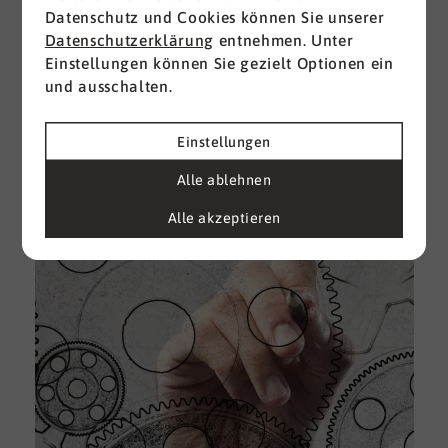
Datenschutz und Cookies können Sie unserer
I
Datenschutzerklärung
entnehmen. Unter
d
Einstellungen können Sie gezielt Optionen ein
M
und ausschalten.
e
U
Einstellungen
k
A
Alle ablehnen
g
Alle akzeptieren
e
D
w
i
u
A