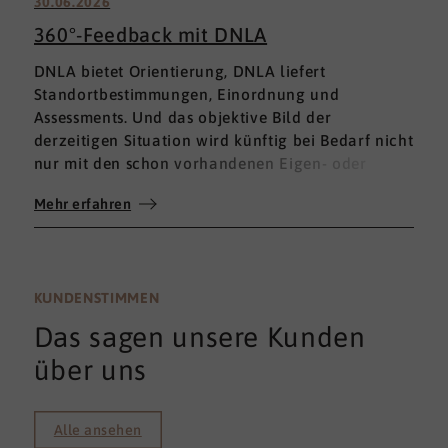
30.06.2026
360°-Feedback mit DNLA
DNLA bietet Orientierung, DNLA liefert
Standortbestimmungen, Einordnung und
Assessments. Und das objektive Bild der
derzeitigen Situation wird künftig bei Bedarf nicht
nur mit den schon vorhandenen Eigen- oder
Fremdbewertungen ergänzt, sondern mit einem
Mehr erfahren
umfassenden 360°-Feedback.
KUNDENSTIMMEN
Das sagen unsere Kunden
über uns
Alle ansehen