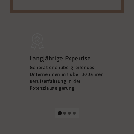
Sicherh
Langjährige Expertise
Datens
Generationenübergreifendes
DSGVO ko
Unternehmen mit über 30 Jahren
Ihre Sich
Berufserfahrung in der
Ihrer Dat
Potenzialsteigerung