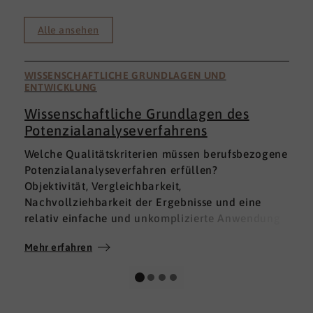
Alle ansehen
WISSENSCHAFTLICHE GRUNDLAGEN UND
ENTWICKLUNG
Wissenschaftliche Grundlagen des
Potenzialanalyseverfahrens
I
Welche Qualitätskriterien müssen berufsbezogene
h
Potenzialanalyseverfahren erfüllen?
a
Objektivität, Vergleichbarkeit,
v
Nachvollziehbarkeit der Ergebnisse und eine
p
relativ einfache und unkomplizierte Anwendung
t
der Verfahren sind ein Muss.
D
Mehr erfahren
M
Absolut unabdingbar für Analyseverfahren ist
p
auch, dass sie wissenschaftlich fundiert sind und
A
dass sie zuverlässig und mit großer Genauigkeit
I
das messen, was sie messen möchten. Diese