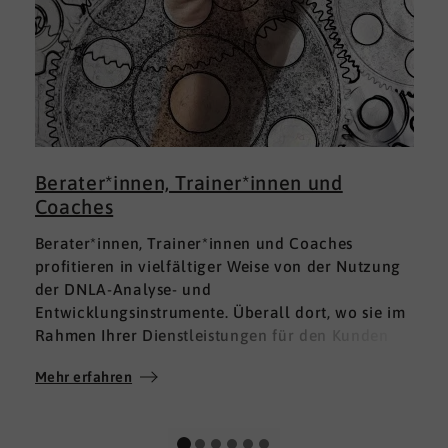
Berater*innen, Trainer*innen und
Coaches
Berater*innen, Trainer*innen und Coaches
profitieren in vielfältiger Weise von der Nutzung
der DNLA-Analyse- und
Entwicklungsinstrumente. Überall dort, wo sie im
Rahmen Ihrer Dienstleistungen für den Kunden
fundierte Analysen und Auswertungen im Bereich
Mehr erfahren
M
Soft Skills brauchen, finden sie in DNLA den
richtigen Partner mit den geeigneten Lösungen.