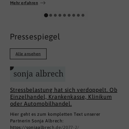
Wir wünschen allen Teilnehmerinnen und
Mehr erfahren
Teilnehmern weiterhin alles Gute auf ihrem
persönlichen Weg und viel Erfolg.
Pressespiegel
Alle ansehen
Stressbelastung hat sich verdoppelt. Ob
Einzelhandel, Krankenkasse, Klinikum
oder Automobilhandel.
Hier geht es zum kompletten Text unserer
Partnerin Sonja Albrech:
https://sonjaalbrech.de/2077-2/