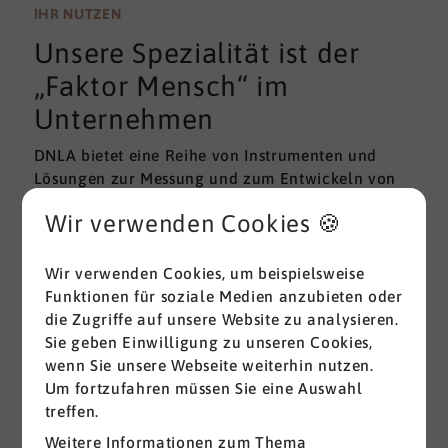
wissenschaftlichen Gütekriterien der Validität und
IHR NUTZEN
Reliabilität können regelmäßig überprüft und
Unsere Spezialität ist der
gemessen werden. Am besten erfolgt diese
Prüfung durch unabhängige Institute.
„Faktor Mensch“ im
Unternehmen
DNLA bietet eine Reihe von Instrumenten und
Lösungen zur Messung und zum Entwickeln von
ganz grundlegenden Erfolgsfaktoren (Soft Skills)
Wir verwenden Cookies 🍪
im beruflichen Bereich. Überall dort, wo
Menschen an sich und an der Erreichung ihrer
Ziele arbeiten wird DNLA seit vielen Jahren
Wir verwenden Cookies, um beispielsweise
erfolgreich eingesetzt.
Funktionen für soziale Medien anzubieten oder
die Zugriffe auf unsere Website zu analysieren.
Sie geben Einwilligung zu unseren Cookies,
Alle ansehen
wenn Sie unsere Webseite weiterhin nutzen.
Um fortzufahren müssen Sie eine Auswahl
treffen.
Weitere Informationen zum Thema