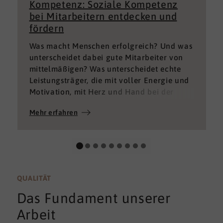
Kompetenz: Soziale Kompetenz
bei Mitarbeitern entdecken und
fördern
Was macht Menschen erfolgreich? Und was
unterscheidet dabei gute Mitarbeiter von
mittelmäßigen? Was unterscheidet echte
Leistungsträger, die mit voller Energie und
Motivation, mit Herz und Hand bei der
Sache sind von denen, die einfach nur Ihren
Mehr erfahren
„Job“ machen und von denen, die – aus
verschiedenen Gründen – aktuell keine
gute Leistung bringen können oder wollen?
QUALITÄT
Das Fundament unserer
Arbeit