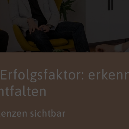
s Erfolgsfaktor: erken
ntfalten
enzen sichtbar