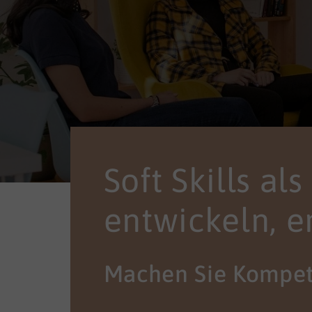
Soft Skills al
entwickeln, e
Machen Sie Kompet