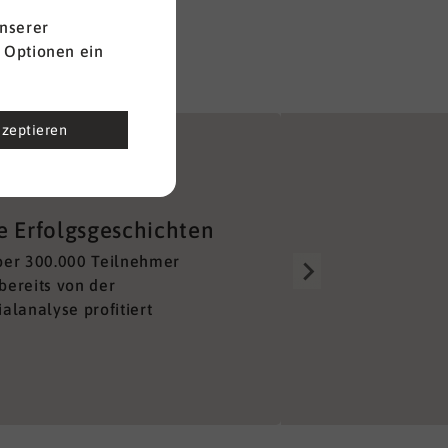
nserer
 Optionen ein
kzeptieren
Gut aufgestellt
e Erfolgsgeschichten
Über 150 Berater alleine 
ber 300.000 Teilnehmer
Deutschland sorgen für e
bereits von der
lückenloses und unkompl
alanalyse profitiert
Netzwerk