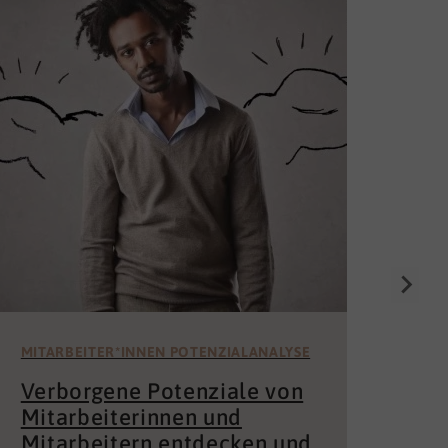
Die
Un
för
Wer 
Mita
der 
und 
MITARBEITER*INNEN POTENZIALANALYSE
Verborgene Potenziale von
Mitarbeiterinnen und
Mitarbeitern entdecken und