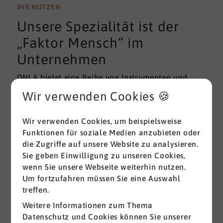
wissenschaftlichen Gütekriterien der Validität und
IHR NUTZEN
Reliabilität können regelmäßig überprüft und
Unsere Spezialität ist der
gemessen werden. Am besten erfolgt diese
Prüfung durch unabhängige Institute.
„Faktor Mensch“ im
Unternehmen
DNLA bietet eine Reihe von Instrumenten und
Lösungen zur Messung und zum Entwickeln von
Wir verwenden Cookies 🍪
ganz grundlegenden Erfolgsfaktoren (Soft Skills)
im beruflichen Bereich. Überall dort, wo
Wir verwenden Cookies, um beispielsweise
Menschen an sich und an der Erreichung ihrer
Funktionen für soziale Medien anzubieten oder
Ziele arbeiten wird DNLA seit vielen Jahren
die Zugriffe auf unsere Website zu analysieren.
erfolgreich eingesetzt.
Sie geben Einwilligung zu unseren Cookies,
wenn Sie unsere Webseite weiterhin nutzen.
Alle ansehen
Um fortzufahren müssen Sie eine Auswahl
treffen.
Weitere Informationen zum Thema
Datenschutz und Cookies können Sie unserer