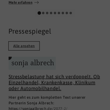
Wir wünschen allen Teilnehmerinnen und
Mehr erfahren
Teilnehmern weiterhin alles Gute auf ihrem
persönlichen Weg und viel Erfolg.
Pressespiegel
Alle ansehen
Stressbelastung hat sich verdoppelt. Ob
Einzelhandel, Krankenkasse, Klinikum
oder Automobilhandel.
Hier geht es zum kompletten Text unserer
Partnerin Sonja Albrech:
https://sonjaalbrech.de/2077-2/