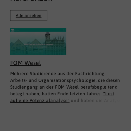
Alle ansehen
FOM Wesel
Mehrere Studierende aus der Fachrichtung
Arbeits- und Organisationspsychologie, die diesen
Studiengang an der FOM Wesel berufsbegleitend
belegt haben, hatten Ende letzten Jahres
"Lust
auf eine Potenzialanalyse"
und haben die Analyse
DNLA ESK - Erfolgsprofil Soziale Kompetenz
für
sich ausprobiert. Dies war für die Studierenden
doppelt interessant: Einmal fachlich, und dann
natürlich als persönliche Standortbestimmung.