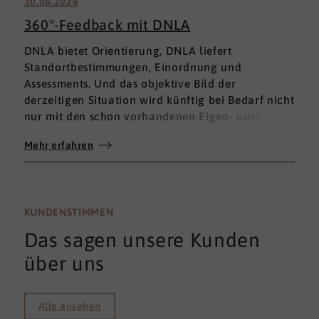
30.06.2026
360°-Feedback mit DNLA
DNLA bietet Orientierung, DNLA liefert
Standortbestimmungen, Einordnung und
Assessments. Und das objektive Bild der
derzeitigen Situation wird künftig bei Bedarf nicht
nur mit den schon vorhandenen Eigen- oder
Fremdbewertungen ergänzt, sondern mit einem
Mehr erfahren
umfassenden 360°-Feedback.
KUNDENSTIMMEN
Das sagen unsere Kunden
über uns
Alle ansehen