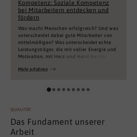
Kompetenz: Soziale Kompetenz
bei Mitarbeitern entdecken und
fördern
Was macht Menschen erfolgreich? Und was
unterscheidet dabei gute Mitarbeiter von
mittelmäßigen? Was unterscheidet echte
Leistungsträger, die mit voller Energie und
Motivation, mit Herz und Hand bei der
Sache sind von denen, die einfach nur Ihren
Mehr erfahren
„Job“ machen und von denen, die – aus
verschiedenen Gründen – aktuell keine
gute Leistung bringen können oder wollen?
QUALITÄT
Das Fundament unserer
Arbeit