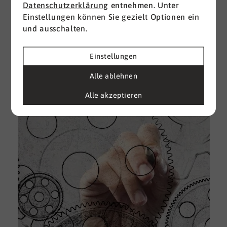
Datenschutzerklärung
entnehmen. Unter
Einstellungen können Sie gezielt Optionen ein
I
und ausschalten.
d
M
e
Einstellungen
U
Alle ablehnen
k
A
Alle akzeptieren
g
e
D
w
i
u
A