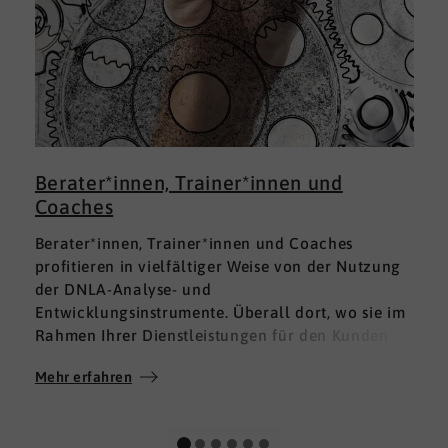
Berater*innen, Trainer*innen und
Coaches
Berater*innen, Trainer*innen und Coaches
profitieren in vielfältiger Weise von der Nutzung
der DNLA-Analyse- und
Entwicklungsinstrumente. Überall dort, wo sie im
Rahmen Ihrer Dienstleistungen für den Kunden
fundierte Analysen und Auswertungen im Bereich
Mehr erfahren
M
Soft Skills brauchen, finden sie in DNLA den
richtigen Partner mit den geeigneten Lösungen.