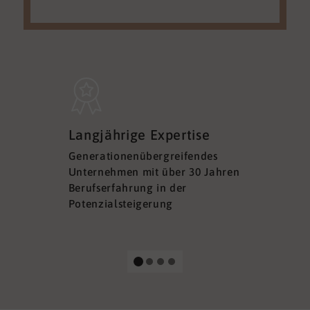
Sicherh
Langjährige Expertise
Datens
Generationenübergreifendes
DSGVO ko
Unternehmen mit über 30 Jahren
Ihre Sich
Berufserfahrung in der
Ihrer Dat
Potenzialsteigerung