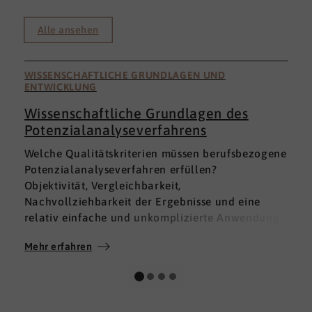
Alle ansehen
WISSENSCHAFTLICHE GRUNDLAGEN UND
ENTWICKLUNG
Wissenschaftliche Grundlagen des
Potenzialanalyseverfahrens
I
Welche Qualitätskriterien müssen berufsbezogene
h
Potenzialanalyseverfahren erfüllen?
a
Objektivität, Vergleichbarkeit,
v
Nachvollziehbarkeit der Ergebnisse und eine
p
relativ einfache und unkomplizierte Anwendung
t
der Verfahren sind ein Muss.
D
Mehr erfahren
M
Absolut unabdingbar für Analyseverfahren ist
p
auch, dass sie wissenschaftlich fundiert sind und
A
dass sie zuverlässig und mit großer Genauigkeit
I
das messen, was sie messen möchten. Diese