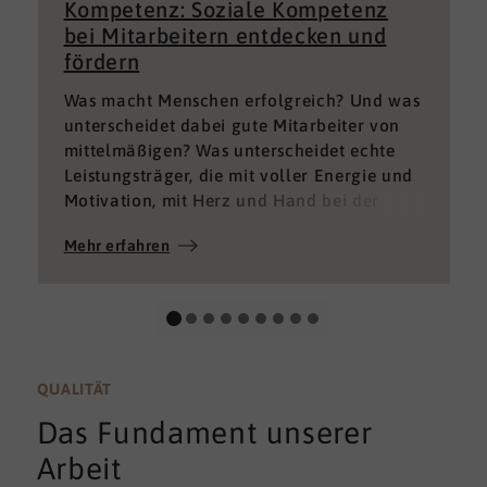
Kompetenz: Soziale Kompetenz
bei Mitarbeitern entdecken und
fördern
Was macht Menschen erfolgreich? Und was
unterscheidet dabei gute Mitarbeiter von
mittelmäßigen? Was unterscheidet echte
Leistungsträger, die mit voller Energie und
Motivation, mit Herz und Hand bei der
Sache sind von denen, die einfach nur Ihren
Mehr erfahren
„Job“ machen und von denen, die – aus
verschiedenen Gründen – aktuell keine
gute Leistung bringen können oder wollen?
QUALITÄT
Das Fundament unserer
Arbeit