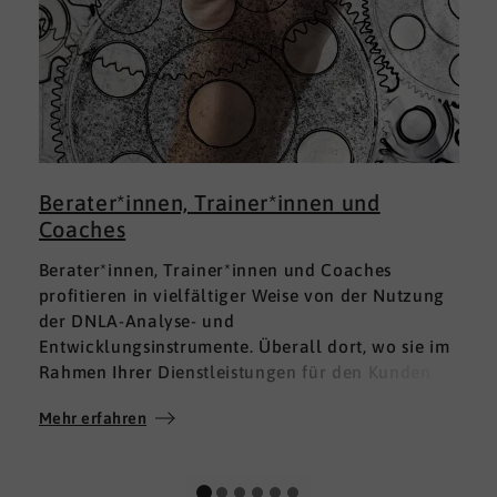
Berater*innen, Trainer*innen und
Coaches
Berater*innen, Trainer*innen und Coaches
profitieren in vielfältiger Weise von der Nutzung
der DNLA-Analyse- und
Entwicklungsinstrumente. Überall dort, wo sie im
Rahmen Ihrer Dienstleistungen für den Kunden
fundierte Analysen und Auswertungen im Bereich
Mehr erfahren
M
Soft Skills brauchen, finden sie in DNLA den
richtigen Partner mit den geeigneten Lösungen.