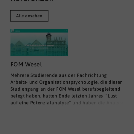
Alle ansehen
FOM Wesel
Mehrere Studierende aus der Fachrichtung
Arbeits- und Organisationspsychologie, die diesen
Studiengang an der FOM Wesel berufsbegleitend
belegt haben, hatten Ende letzten Jahres
"Lust
auf eine Potenzialanalyse"
und haben die Analyse
DNLA ESK - Erfolgsprofil Soziale Kompetenz
für
sich ausprobiert. Dies war für die Studierenden
doppelt interessant: Einmal fachlich, und dann
natürlich als persönliche Standortbestimmung.