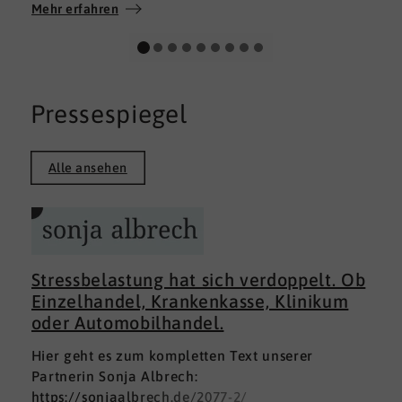
Wir wünschen allen Teilnehmerinnen und
Mehr erfahren
Teilnehmern weiterhin alles Gute auf ihrem
persönlichen Weg und viel Erfolg.
Pressespiegel
Alle ansehen
Stressbelastung hat sich verdoppelt. Ob
Einzelhandel, Krankenkasse, Klinikum
oder Automobilhandel.
Hier geht es zum kompletten Text unserer
Partnerin Sonja Albrech:
https://sonjaalbrech.de/2077-2/