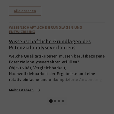
Alle ansehen
WISSENSCHAFTLICHE GRUNDLAGEN UND
ENTWICKLUNG
Wissenschaftliche Grundlagen des
Potenzialanalyseverfahrens
I
Welche Qualitätskriterien müssen berufsbezogene
h
Potenzialanalyseverfahren erfüllen?
a
Objektivität, Vergleichbarkeit,
v
Nachvollziehbarkeit der Ergebnisse und eine
p
relativ einfache und unkomplizierte Anwendung
t
der Verfahren sind ein Muss.
D
Mehr erfahren
M
Absolut unabdingbar für Analyseverfahren ist
p
auch, dass sie wissenschaftlich fundiert sind und
A
dass sie zuverlässig und mit großer Genauigkeit
I
das messen, was sie messen möchten. Diese