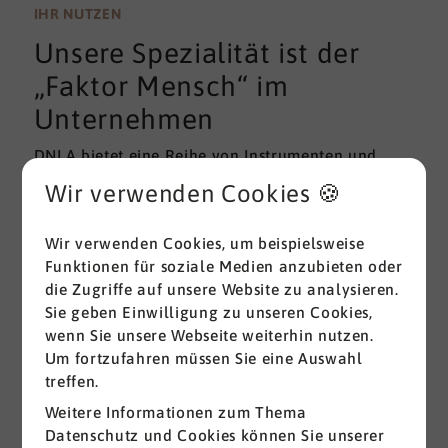
wissenschaftlichen Gütekriterien der Validität und
IHR NUTZEN
Reliabilität können regelmäßig überprüft und
Unsere Spezialität ist der
gemessen werden. Am besten erfolgt diese
Prüfung durch unabhängige Institute.
„Faktor Mensch“ im
Unternehmen
DNLA bietet eine Reihe von Instrumenten und
Lösungen zur Messung und zum Entwickeln von
Wir verwenden Cookies 🍪
ganz grundlegenden Erfolgsfaktoren (Soft Skills)
im beruflichen Bereich. Überall dort, wo
Wir verwenden Cookies, um beispielsweise
Menschen an sich und an der Erreichung ihrer
Funktionen für soziale Medien anzubieten oder
Ziele arbeiten wird DNLA seit vielen Jahren
die Zugriffe auf unsere Website zu analysieren.
erfolgreich eingesetzt.
Sie geben Einwilligung zu unseren Cookies,
wenn Sie unsere Webseite weiterhin nutzen.
Alle ansehen
Um fortzufahren müssen Sie eine Auswahl
treffen.
Weitere Informationen zum Thema
Datenschutz und Cookies können Sie unserer