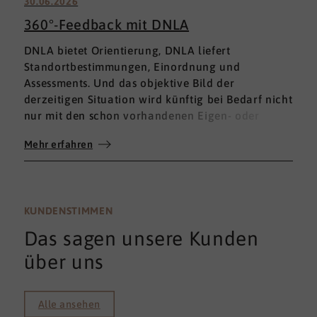
30.06.2026
360°-Feedback mit DNLA
DNLA bietet Orientierung, DNLA liefert
Standortbestimmungen, Einordnung und
Assessments. Und das objektive Bild der
derzeitigen Situation wird künftig bei Bedarf nicht
nur mit den schon vorhandenen Eigen- oder
Fremdbewertungen ergänzt, sondern mit einem
Mehr erfahren
umfassenden 360°-Feedback.
KUNDENSTIMMEN
Das sagen unsere Kunden
über uns
Alle ansehen