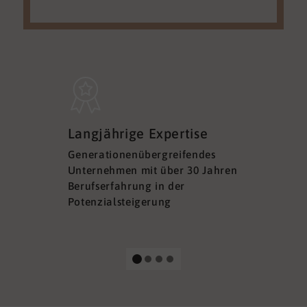
Sicherh
Langjährige Expertise
Datens
Generationenübergreifendes
DSGVO ko
Unternehmen mit über 30 Jahren
Ihre Sich
Berufserfahrung in der
Ihrer Dat
Potenzialsteigerung