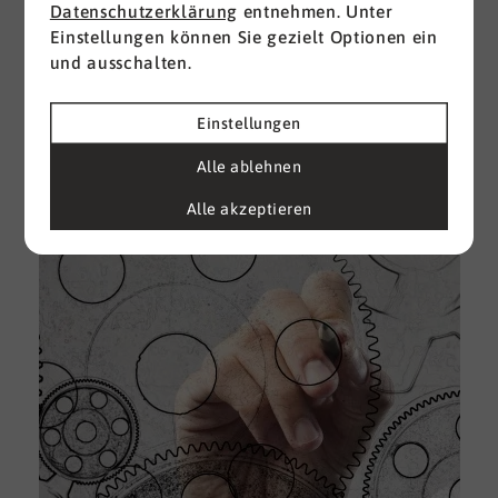
Datenschutzerklärung
entnehmen. Unter
Einstellungen können Sie gezielt Optionen ein
I
und ausschalten.
d
M
e
Einstellungen
U
Alle ablehnen
k
A
Alle akzeptieren
g
e
D
w
i
u
A