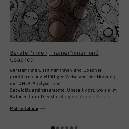
Berater*innen, Trainer*innen und
Coaches
Berater*innen, Trainer*innen und Coaches
profitieren in vielfältiger Weise von der Nutzung
der DNLA-Analyse- und
Entwicklungsinstrumente. Überall dort, wo sie im
Rahmen Ihrer Dienstleistungen für den Kunden
fundierte Analysen und Auswertungen im Bereich
Mehr erfahren
M
Soft Skills brauchen, finden sie in DNLA den
richtigen Partner mit den geeigneten Lösungen.