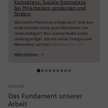
Kompetenz: Soziale Kompetenz
bei Mitarbeitern entdecken und
fördern
Was macht Menschen erfolgreich? Und was
unterscheidet dabei gute Mitarbeiter von
mittelmäßigen? Was unterscheidet echte
Leistungsträger, die mit voller Energie und
Motivation, mit Herz und Hand bei der
Sache sind von denen, die einfach nur Ihren
Mehr erfahren
„Job“ machen und von denen, die – aus
verschiedenen Gründen – aktuell keine
gute Leistung bringen können oder wollen?
QUALITÄT
Das Fundament unserer
Arbeit