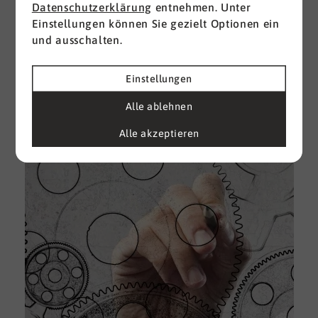
Datenschutzerklärung
entnehmen. Unter
Einstellungen können Sie gezielt Optionen ein
I
und ausschalten.
d
M
e
Einstellungen
U
Alle ablehnen
k
A
Alle akzeptieren
g
e
D
w
i
u
A