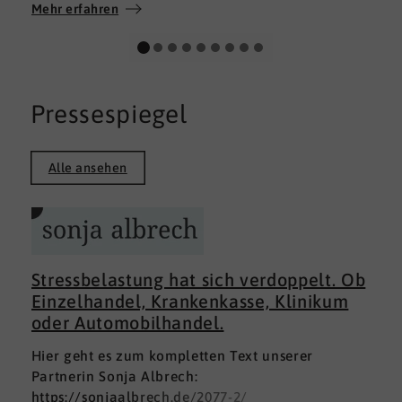
Wir wünschen allen Teilnehmerinnen und
Mehr erfahren
Teilnehmern weiterhin alles Gute auf ihrem
persönlichen Weg und viel Erfolg.
Pressespiegel
Alle ansehen
Stressbelastung hat sich verdoppelt. Ob
Einzelhandel, Krankenkasse, Klinikum
oder Automobilhandel.
Hier geht es zum kompletten Text unserer
Partnerin Sonja Albrech:
https://sonjaalbrech.de/2077-2/