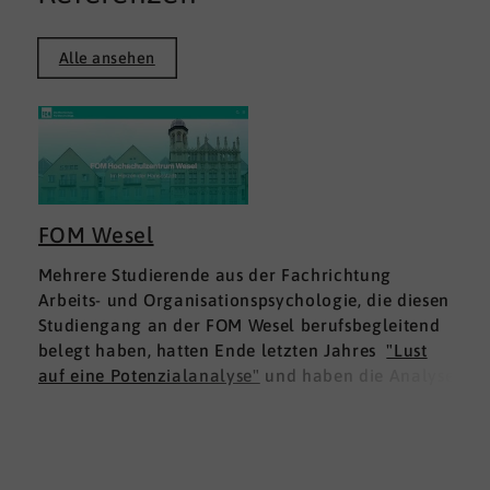
Alle ansehen
FOM Wesel
Mehrere Studierende aus der Fachrichtung
Arbeits- und Organisationspsychologie, die diesen
Studiengang an der FOM Wesel berufsbegleitend
belegt haben, hatten Ende letzten Jahres
"Lust
auf eine Potenzialanalyse"
und haben die Analyse
DNLA ESK - Erfolgsprofil Soziale Kompetenz
für
sich ausprobiert. Dies war für die Studierenden
doppelt interessant: Einmal fachlich, und dann
natürlich als persönliche Standortbestimmung.