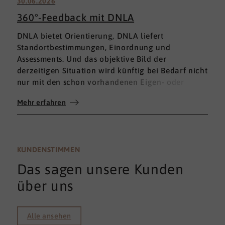
30.06.2026
360°-Feedback mit DNLA
DNLA bietet Orientierung, DNLA liefert
Standortbestimmungen, Einordnung und
Assessments. Und das objektive Bild der
derzeitigen Situation wird künftig bei Bedarf nicht
nur mit den schon vorhandenen Eigen- oder
Fremdbewertungen ergänzt, sondern mit einem
Mehr erfahren
umfassenden 360°-Feedback.
KUNDENSTIMMEN
Das sagen unsere Kunden
über uns
Alle ansehen