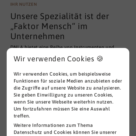
wissenschaftlichen Gütekriterien der Validität und
IHR NUTZEN
Reliabilität können regelmäßig überprüft und
Unsere Spezialität ist der
gemessen werden. Am besten erfolgt diese
Prüfung durch unabhängige Institute.
„Faktor Mensch“ im
Unternehmen
DNLA bietet eine Reihe von Instrumenten und
Lösungen zur Messung und zum Entwickeln von
Wir verwenden Cookies 🍪
ganz grundlegenden Erfolgsfaktoren (Soft Skills)
im beruflichen Bereich. Überall dort, wo
Wir verwenden Cookies, um beispielsweise
Menschen an sich und an der Erreichung ihrer
Funktionen für soziale Medien anzubieten oder
Ziele arbeiten wird DNLA seit vielen Jahren
die Zugriffe auf unsere Website zu analysieren.
erfolgreich eingesetzt.
Sie geben Einwilligung zu unseren Cookies,
wenn Sie unsere Webseite weiterhin nutzen.
Alle ansehen
Um fortzufahren müssen Sie eine Auswahl
treffen.
Weitere Informationen zum Thema
Datenschutz und Cookies können Sie unserer