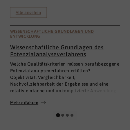
Alle ansehen
WISSENSCHAFTLICHE GRUNDLAGEN UND
ENTWICKLUNG
Wissenschaftliche Grundlagen des
Potenzialanalyseverfahrens
I
Welche Qualitätskriterien müssen berufsbezogene
h
Potenzialanalyseverfahren erfüllen?
a
Objektivität, Vergleichbarkeit,
v
Nachvollziehbarkeit der Ergebnisse und eine
p
relativ einfache und unkomplizierte Anwendung
t
der Verfahren sind ein Muss.
D
Mehr erfahren
M
Absolut unabdingbar für Analyseverfahren ist
p
auch, dass sie wissenschaftlich fundiert sind und
A
dass sie zuverlässig und mit großer Genauigkeit
I
das messen, was sie messen möchten. Diese