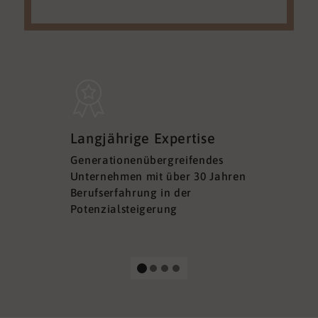
Sicherh
Langjährige Expertise
Datens
Generationenübergreifendes
DSGVO ko
Unternehmen mit über 30 Jahren
Ihre Sich
Berufserfahrung in der
Ihrer Dat
Potenzialsteigerung