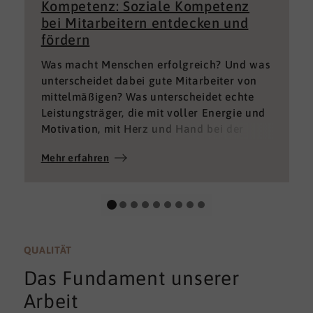
Kompetenz: Soziale Kompetenz
bei Mitarbeitern entdecken und
fördern
Was macht Menschen erfolgreich? Und was
unterscheidet dabei gute Mitarbeiter von
mittelmäßigen? Was unterscheidet echte
Leistungsträger, die mit voller Energie und
Motivation, mit Herz und Hand bei der
Sache sind von denen, die einfach nur Ihren
Mehr erfahren
„Job“ machen und von denen, die – aus
verschiedenen Gründen – aktuell keine
gute Leistung bringen können oder wollen?
QUALITÄT
Das Fundament unserer
Arbeit