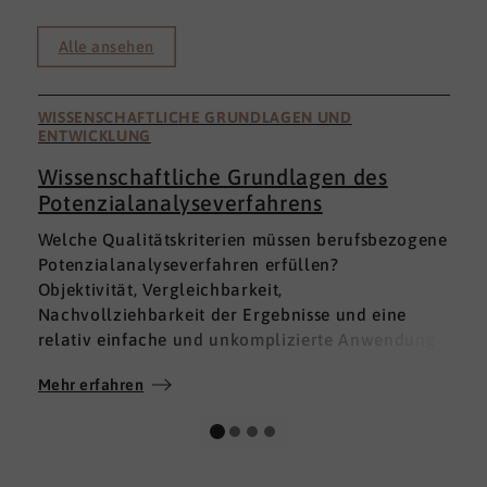
Alle ansehen
WISSENSCHAFTLICHE GRUNDLAGEN UND
ENTWICKLUNG
Wissenschaftliche Grundlagen des
Potenzialanalyseverfahrens
I
Welche Qualitätskriterien müssen berufsbezogene
h
Potenzialanalyseverfahren erfüllen?
a
Objektivität, Vergleichbarkeit,
v
Nachvollziehbarkeit der Ergebnisse und eine
p
relativ einfache und unkomplizierte Anwendung
t
der Verfahren sind ein Muss.
D
Mehr erfahren
M
Absolut unabdingbar für Analyseverfahren ist
p
auch, dass sie wissenschaftlich fundiert sind und
A
dass sie zuverlässig und mit großer Genauigkeit
I
das messen, was sie messen möchten. Diese