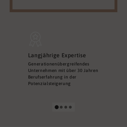
Sicherh
Langjährige Expertise
Datens
Generationenübergreifendes
DSGVO ko
Unternehmen mit über 30 Jahren
Ihre Sich
Berufserfahrung in der
Ihrer Dat
Potenzialsteigerung