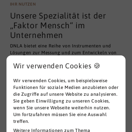
wissenschaftlichen Gütekriterien der Validität und
IHR NUTZEN
Reliabilität können regelmäßig überprüft und
Unsere Spezialität ist der
gemessen werden. Am besten erfolgt diese
Prüfung durch unabhängige Institute.
„Faktor Mensch“ im
Unternehmen
DNLA bietet eine Reihe von Instrumenten und
Lösungen zur Messung und zum Entwickeln von
ganz grundlegenden Erfolgsfaktoren (Soft Skills)
Wir verwenden Cookies 🍪
im beruflichen Bereich. Überall dort, wo
Menschen an sich und an der Erreichung ihrer
Ziele arbeiten wird DNLA seit vielen Jahren
Wir verwenden Cookies, um beispielsweise
erfolgreich eingesetzt.
Funktionen für soziale Medien anzubieten oder
die Zugriffe auf unsere Website zu analysieren.
Sie geben Einwilligung zu unseren Cookies,
Alle ansehen
wenn Sie unsere Webseite weiterhin nutzen.
Um fortzufahren müssen Sie eine Auswahl
treffen.
Weitere Informationen zum Thema