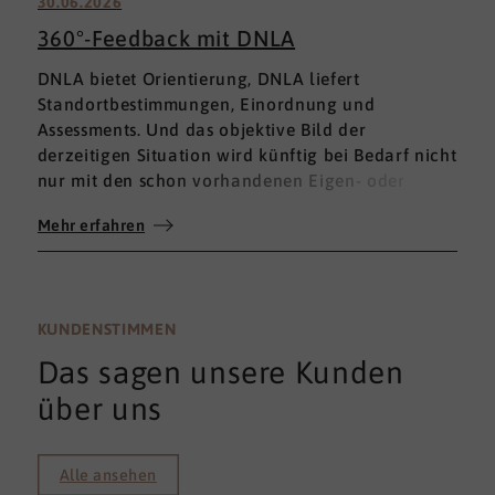
30.06.2026
360°-Feedback mit DNLA
DNLA bietet Orientierung, DNLA liefert
Standortbestimmungen, Einordnung und
Assessments. Und das objektive Bild der
derzeitigen Situation wird künftig bei Bedarf nicht
nur mit den schon vorhandenen Eigen- oder
Fremdbewertungen ergänzt, sondern mit einem
Mehr erfahren
umfassenden 360°-Feedback.
KUNDENSTIMMEN
Das sagen unsere Kunden
über uns
Alle ansehen