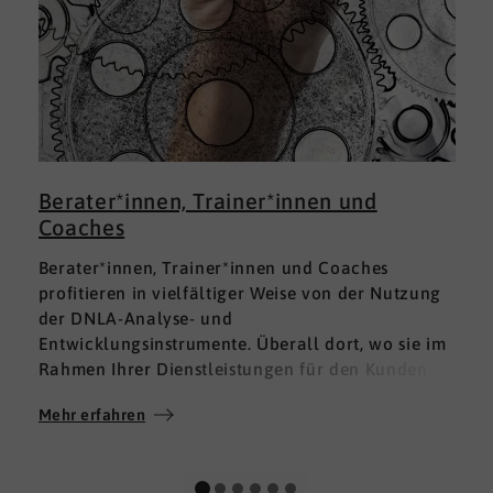
Berater*innen, Trainer*innen und
Coaches
Berater*innen, Trainer*innen und Coaches
profitieren in vielfältiger Weise von der Nutzung
der DNLA-Analyse- und
Entwicklungsinstrumente. Überall dort, wo sie im
Rahmen Ihrer Dienstleistungen für den Kunden
fundierte Analysen und Auswertungen im Bereich
Mehr erfahren
M
Soft Skills brauchen, finden sie in DNLA den
richtigen Partner mit den geeigneten Lösungen.