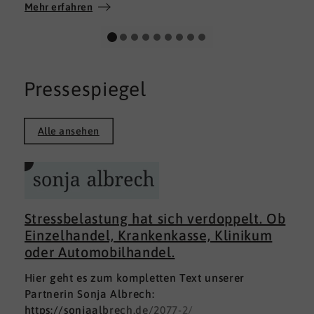
Wir wünschen allen Teilnehmerinnen und
Mehr erfahren
Teilnehmern weiterhin alles Gute auf ihrem
persönlichen Weg und viel Erfolg.
Pressespiegel
Alle ansehen
Stressbelastung hat sich verdoppelt. Ob
Einzelhandel, Krankenkasse, Klinikum
oder Automobilhandel.
Hier geht es zum kompletten Text unserer
Partnerin Sonja Albrech:
https://sonjaalbrech.de/2077-2/