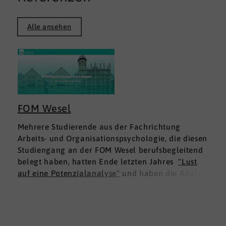
Alle ansehen
FOM Wesel
Mehrere Studierende aus der Fachrichtung
Arbeits- und Organisationspsychologie, die diesen
Studiengang an der FOM Wesel berufsbegleitend
belegt haben, hatten Ende letzten Jahres
"Lust
auf eine Potenzialanalyse"
und haben die Analyse
DNLA ESK - Erfolgsprofil Soziale Kompetenz
für
sich ausprobiert. Dies war für die Studierenden
doppelt interessant: Einmal fachlich, und dann
natürlich als persönliche Standortbestimmung.