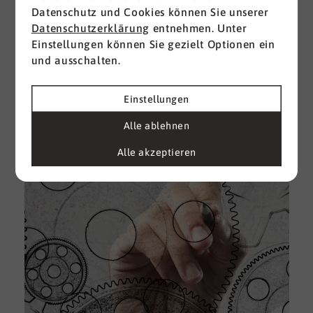
Datenschutz und Cookies können Sie unserer
I
Datenschutzerklärung
entnehmen. Unter
d
Einstellungen können Sie gezielt Optionen ein
M
und ausschalten.
e
U
Einstellungen
k
A
Alle ablehnen
g
Alle akzeptieren
e
D
w
i
u
A