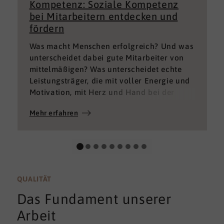
Kompetenz: Soziale Kompetenz
bei Mitarbeitern entdecken und
fördern
Was macht Menschen erfolgreich? Und was
unterscheidet dabei gute Mitarbeiter von
mittelmäßigen? Was unterscheidet echte
Leistungsträger, die mit voller Energie und
Motivation, mit Herz und Hand bei der
Sache sind von denen, die einfach nur Ihren
Mehr erfahren
„Job“ machen und von denen, die – aus
verschiedenen Gründen – aktuell keine
gute Leistung bringen können oder wollen?
QUALITÄT
Das Fundament unserer
Arbeit