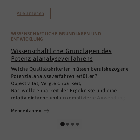
Alle ansehen
WISSENSCHAFTLICHE GRUNDLAGEN UND
ENTWICKLUNG
Wissenschaftliche Grundlagen des
Potenzialanalyseverfahrens
I
Welche Qualitätskriterien müssen berufsbezogene
h
Potenzialanalyseverfahren erfüllen?
a
Objektivität, Vergleichbarkeit,
v
Nachvollziehbarkeit der Ergebnisse und eine
p
relativ einfache und unkomplizierte Anwendung
t
der Verfahren sind ein Muss.
D
Mehr erfahren
M
Absolut unabdingbar für Analyseverfahren ist
p
auch, dass sie wissenschaftlich fundiert sind und
A
dass sie zuverlässig und mit großer Genauigkeit
I
das messen, was sie messen möchten. Diese