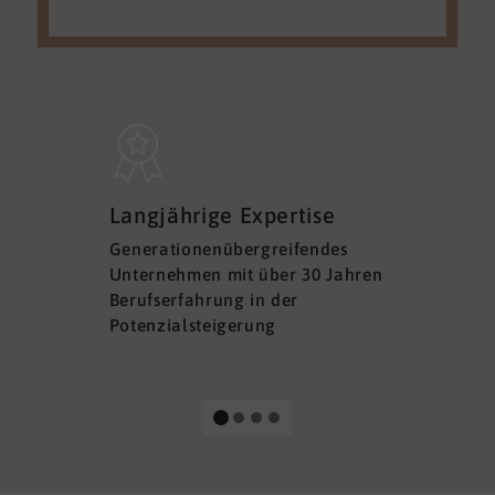
Sicherh
Langjährige Expertise
Datens
Generationenübergreifendes
DSGVO ko
Unternehmen mit über 30 Jahren
Ihre Sich
Berufserfahrung in der
Ihrer Dat
Potenzialsteigerung