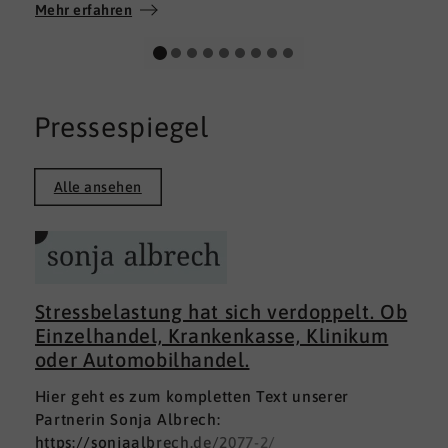
Wir wünschen allen Teilnehmerinnen und
Mehr erfahren
Teilnehmern weiterhin alles Gute auf ihrem
persönlichen Weg und viel Erfolg.
Pressespiegel
Alle ansehen
Stressbelastung hat sich verdoppelt. Ob
Einzelhandel, Krankenkasse, Klinikum
oder Automobilhandel.
Hier geht es zum kompletten Text unserer
Partnerin Sonja Albrech:
https://sonjaalbrech.de/2077-2/