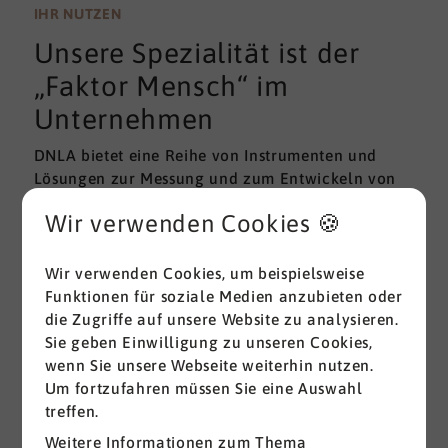
wissenschaftlichen Gütekriterien der Validität und
IHR NUTZEN
Reliabilität können regelmäßig überprüft und
Unsere Spezialität ist der
gemessen werden. Am besten erfolgt diese
Prüfung durch unabhängige Institute.
„Faktor Mensch“ im
Unternehmen
DNLA bietet eine Reihe von Instrumenten und
Lösungen zur Messung und zum Entwickeln von
ganz grundlegenden Erfolgsfaktoren (Soft Skills)
Wir verwenden Cookies 🍪
im beruflichen Bereich. Überall dort, wo
Menschen an sich und an der Erreichung ihrer
Ziele arbeiten wird DNLA seit vielen Jahren
Wir verwenden Cookies, um beispielsweise
erfolgreich eingesetzt.
Funktionen für soziale Medien anzubieten oder
die Zugriffe auf unsere Website zu analysieren.
Sie geben Einwilligung zu unseren Cookies,
Alle ansehen
wenn Sie unsere Webseite weiterhin nutzen.
Um fortzufahren müssen Sie eine Auswahl
treffen.
Weitere Informationen zum Thema