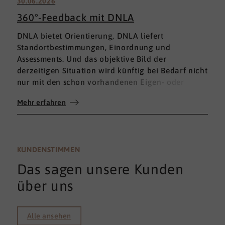
30.06.2026
360°-Feedback mit DNLA
DNLA bietet Orientierung, DNLA liefert
Standortbestimmungen, Einordnung und
Assessments. Und das objektive Bild der
derzeitigen Situation wird künftig bei Bedarf nicht
nur mit den schon vorhandenen Eigen- oder
Fremdbewertungen ergänzt, sondern mit einem
Mehr erfahren
umfassenden 360°-Feedback.
KUNDENSTIMMEN
Das sagen unsere Kunden
über uns
Alle ansehen