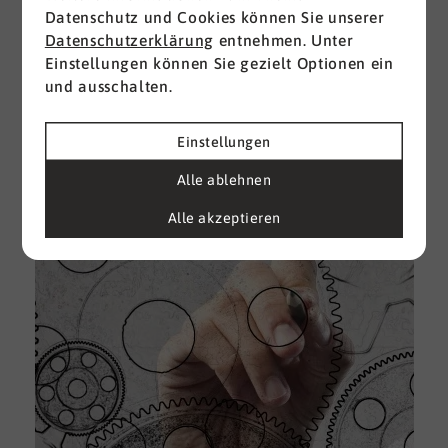
Datenschutz und Cookies können Sie unserer
I
Datenschutzerklärung
entnehmen. Unter
d
Einstellungen können Sie gezielt Optionen ein
M
und ausschalten.
e
U
Einstellungen
k
A
Alle ablehnen
g
Alle akzeptieren
e
D
w
i
u
A