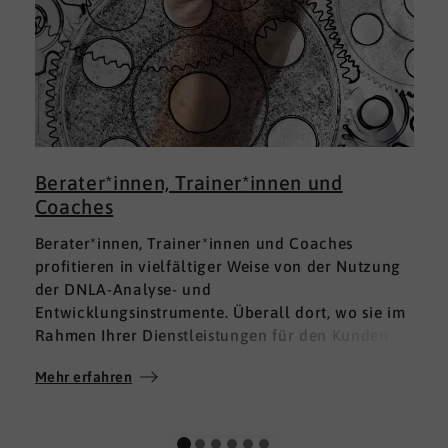
Berater*innen, Trainer*innen und
Coaches
Berater*innen, Trainer*innen und Coaches
profitieren in vielfältiger Weise von der Nutzung
der DNLA-Analyse- und
Entwicklungsinstrumente. Überall dort, wo sie im
Rahmen Ihrer Dienstleistungen für den Kunden
fundierte Analysen und Auswertungen im Bereich
Mehr erfahren
M
Soft Skills brauchen, finden sie in DNLA den
richtigen Partner mit den geeigneten Lösungen.