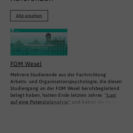
Alle ansehen
FOM Wesel
Mehrere Studierende aus der Fachrichtung
Arbeits- und Organisationspsychologie, die diesen
Studiengang an der FOM Wesel berufsbegleitend
belegt haben, hatten Ende letzten Jahres
"Lust
auf eine Potenzialanalyse"
und haben die Analyse
DNLA ESK - Erfolgsprofil Soziale Kompetenz
für
sich ausprobiert. Dies war für die Studierenden
doppelt interessant: Einmal fachlich, und dann
natürlich als persönliche Standortbestimmung.