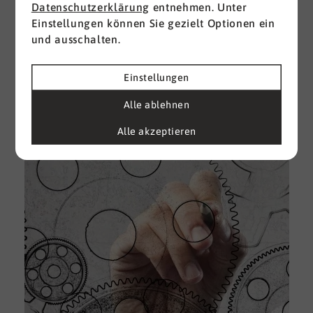
Datenschutzerklärung
entnehmen. Unter
Einstellungen können Sie gezielt Optionen ein
I
und ausschalten.
d
M
e
Einstellungen
U
Alle ablehnen
k
A
Alle akzeptieren
g
e
D
w
i
u
A