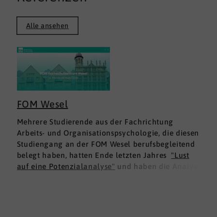
Alle ansehen
FOM Wesel
Mehrere Studierende aus der Fachrichtung
Arbeits- und Organisationspsychologie, die diesen
Studiengang an der FOM Wesel berufsbegleitend
belegt haben, hatten Ende letzten Jahres
"Lust
auf eine Potenzialanalyse"
und haben die Analyse
DNLA ESK - Erfolgsprofil Soziale Kompetenz
für
sich ausprobiert. Dies war für die Studierenden
doppelt interessant: Einmal fachlich, und dann
natürlich als persönliche Standortbestimmung.