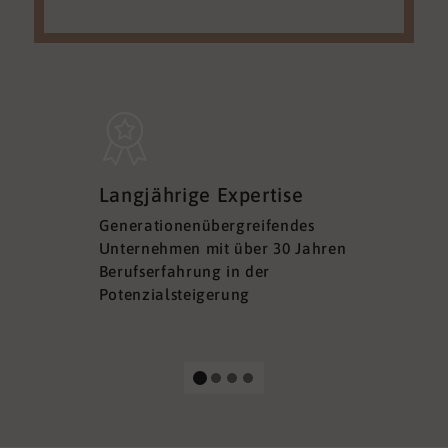
Sicherh
Langjährige Expertise
Datens
Generationenübergreifendes
DSGVO ko
Unternehmen mit über 30 Jahren
Ihre Sich
Berufserfahrung in der
Ihrer Dat
Potenzialsteigerung