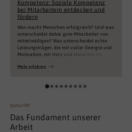
Kompetenz: Soziale Kompetenz
bei Mitarbeitern entdecken und
fördern
Was macht Menschen erfolgreich? Und was
unterscheidet dabei gute Mitarbeiter von
mittelmäßigen? Was unterscheidet echte
Leistungsträger, die mit voller Energie und
Motivation, mit Herz und Hand bei der
Sache sind von denen, die einfach nur Ihren
Mehr erfahren
„Job“ machen und von denen, die – aus
verschiedenen Gründen – aktuell keine
gute Leistung bringen können oder wollen?
QUALITÄT
Das Fundament unserer
Arbeit