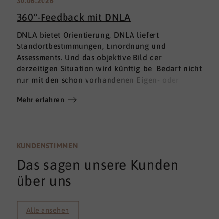
30.06.2026
360°-Feedback mit DNLA
DNLA bietet Orientierung, DNLA liefert
Standortbestimmungen, Einordnung und
Assessments. Und das objektive Bild der
derzeitigen Situation wird künftig bei Bedarf nicht
nur mit den schon vorhandenen Eigen- oder
Fremdbewertungen ergänzt, sondern mit einem
Mehr erfahren
umfassenden 360°-Feedback.
KUNDENSTIMMEN
Das sagen unsere Kunden
über uns
Alle ansehen