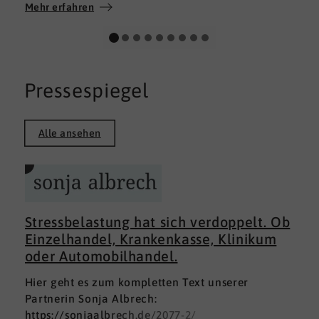
Wir wünschen allen Teilnehmerinnen und
Mehr erfahren
Teilnehmern weiterhin alles Gute auf ihrem
persönlichen Weg und viel Erfolg.
Pressespiegel
Alle ansehen
Stressbelastung hat sich verdoppelt. Ob
Einzelhandel, Krankenkasse, Klinikum
oder Automobilhandel.
Hier geht es zum kompletten Text unserer
Partnerin Sonja Albrech:
https://sonjaalbrech.de/2077-2/