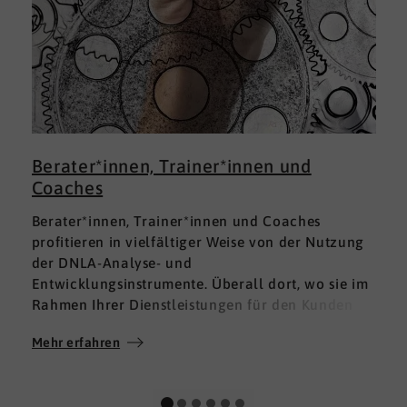
Berater*innen, Trainer*innen und
Coaches
Berater*innen, Trainer*innen und Coaches
profitieren in vielfältiger Weise von der Nutzung
der DNLA-Analyse- und
Entwicklungsinstrumente. Überall dort, wo sie im
Rahmen Ihrer Dienstleistungen für den Kunden
fundierte Analysen und Auswertungen im Bereich
Mehr erfahren
M
Soft Skills brauchen, finden sie in DNLA den
richtigen Partner mit den geeigneten Lösungen.