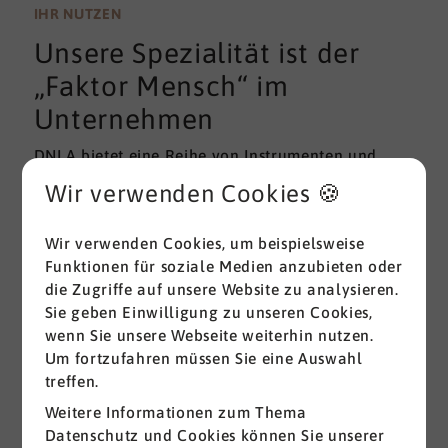
wissenschaftlichen Gütekriterien der Validität und
IHR NUTZEN
Reliabilität können regelmäßig überprüft und
Unsere Spezialität ist der
gemessen werden. Am besten erfolgt diese
Prüfung durch unabhängige Institute.
„Faktor Mensch“ im
Unternehmen
DNLA bietet eine Reihe von Instrumenten und
Lösungen zur Messung und zum Entwickeln von
Wir verwenden Cookies 🍪
ganz grundlegenden Erfolgsfaktoren (Soft Skills)
im beruflichen Bereich. Überall dort, wo
Wir verwenden Cookies, um beispielsweise
Menschen an sich und an der Erreichung ihrer
Funktionen für soziale Medien anzubieten oder
Ziele arbeiten wird DNLA seit vielen Jahren
die Zugriffe auf unsere Website zu analysieren.
erfolgreich eingesetzt.
Sie geben Einwilligung zu unseren Cookies,
wenn Sie unsere Webseite weiterhin nutzen.
Alle ansehen
Um fortzufahren müssen Sie eine Auswahl
treffen.
Weitere Informationen zum Thema
Datenschutz und Cookies können Sie unserer