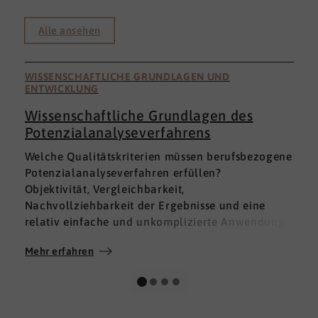
Alle ansehen
WISSENSCHAFTLICHE GRUNDLAGEN UND
ENTWICKLUNG
Wissenschaftliche Grundlagen des
Potenzialanalyseverfahrens
I
Welche Qualitätskriterien müssen berufsbezogene
h
Potenzialanalyseverfahren erfüllen?
a
Objektivität, Vergleichbarkeit,
v
Nachvollziehbarkeit der Ergebnisse und eine
p
relativ einfache und unkomplizierte Anwendung
t
der Verfahren sind ein Muss.
D
Mehr erfahren
M
Absolut unabdingbar für Analyseverfahren ist
p
auch, dass sie wissenschaftlich fundiert sind und
A
dass sie zuverlässig und mit großer Genauigkeit
I
das messen, was sie messen möchten. Diese