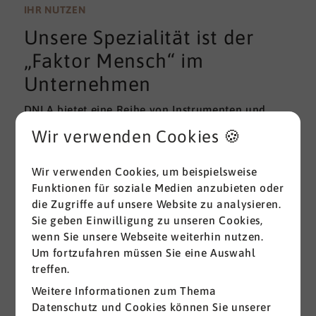
wissenschaftlichen Gütekriterien der Validität und
IHR NUTZEN
Reliabilität können regelmäßig überprüft und
Unsere Spezialität ist der
gemessen werden. Am besten erfolgt diese
Prüfung durch unabhängige Institute.
„Faktor Mensch“ im
Unternehmen
DNLA bietet eine Reihe von Instrumenten und
Lösungen zur Messung und zum Entwickeln von
Wir verwenden Cookies 🍪
ganz grundlegenden Erfolgsfaktoren (Soft Skills)
im beruflichen Bereich. Überall dort, wo
Wir verwenden Cookies, um beispielsweise
Menschen an sich und an der Erreichung ihrer
Funktionen für soziale Medien anzubieten oder
Ziele arbeiten wird DNLA seit vielen Jahren
die Zugriffe auf unsere Website zu analysieren.
erfolgreich eingesetzt.
Sie geben Einwilligung zu unseren Cookies,
wenn Sie unsere Webseite weiterhin nutzen.
Alle ansehen
Um fortzufahren müssen Sie eine Auswahl
treffen.
Weitere Informationen zum Thema
Datenschutz und Cookies können Sie unserer