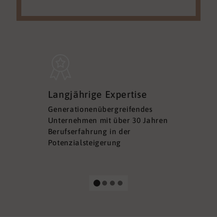
Sicherh
Langjährige Expertise
Datens
Generationenübergreifendes
DSGVO ko
Unternehmen mit über 30 Jahren
Ihre Sich
Berufserfahrung in der
Ihrer Dat
Potenzialsteigerung