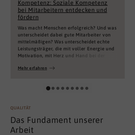
Kompetenz: Soziale Kompetenz
bei Mitarbeitern entdecken und
fördern
Was macht Menschen erfolgreich? Und was
unterscheidet dabei gute Mitarbeiter von
mittelmäßigen? Was unterscheidet echte
Leistungsträger, die mit voller Energie und
Motivation, mit Herz und Hand bei der
Sache sind von denen, die einfach nur Ihren
Mehr erfahren
„Job“ machen und von denen, die – aus
verschiedenen Gründen – aktuell keine
gute Leistung bringen können oder wollen?
QUALITÄT
Das Fundament unserer
Arbeit