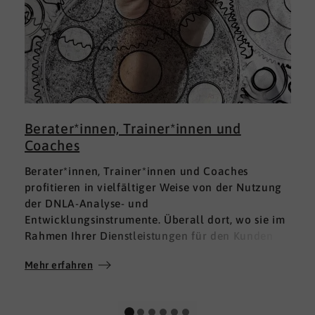
Berater*innen, Trainer*innen und
Coaches
Berater*innen, Trainer*innen und Coaches
profitieren in vielfältiger Weise von der Nutzung
der DNLA-Analyse- und
Entwicklungsinstrumente. Überall dort, wo sie im
Rahmen Ihrer Dienstleistungen für den Kunden
fundierte Analysen und Auswertungen im Bereich
Mehr erfahren
M
Soft Skills brauchen, finden sie in DNLA den
richtigen Partner mit den geeigneten Lösungen.