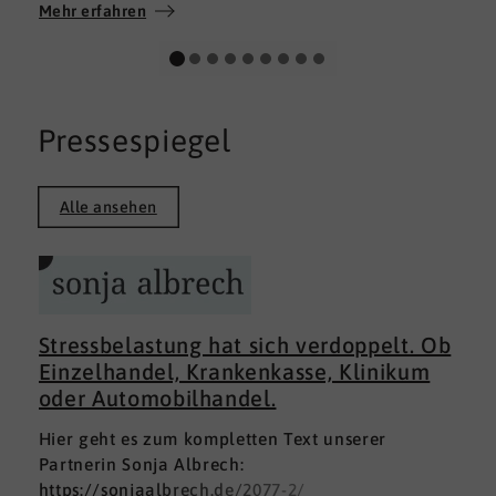
Wir wünschen allen Teilnehmerinnen und
Mehr erfahren
Teilnehmern weiterhin alles Gute auf ihrem
persönlichen Weg und viel Erfolg.
Pressespiegel
Alle ansehen
Stressbelastung hat sich verdoppelt. Ob
Einzelhandel, Krankenkasse, Klinikum
oder Automobilhandel.
Hier geht es zum kompletten Text unserer
Partnerin Sonja Albrech:
https://sonjaalbrech.de/2077-2/