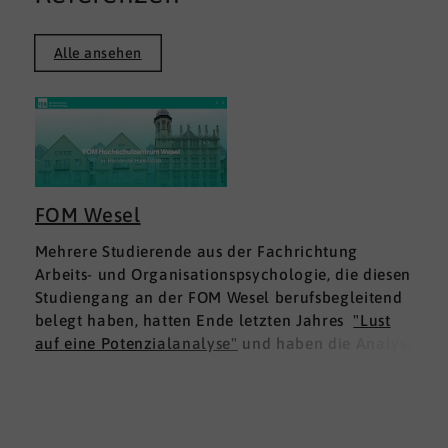
Alle ansehen
FOM Wesel
Mehrere Studierende aus der Fachrichtung
Arbeits- und Organisationspsychologie, die diesen
Studiengang an der FOM Wesel berufsbegleitend
belegt haben, hatten Ende letzten Jahres
"Lust
auf eine Potenzialanalyse"
und haben die Analyse
DNLA ESK - Erfolgsprofil Soziale Kompetenz
für
sich ausprobiert. Dies war für die Studierenden
doppelt interessant: Einmal fachlich, und dann
natürlich als persönliche Standortbestimmung.