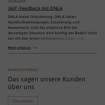
30.06.2026
360°-Feedback mit DNLA
DNLA bietet Orientierung, DNLA liefert
Standortbestimmungen, Einordnung und
Assessments. Und das objektive Bild der
derzeitigen Situation wird künftig bei Bedarf nicht
nur mit den schon vorhandenen Eigen- oder
Fremdbewertungen ergänzt, sondern mit einem
Mehr erfahren
umfassenden 360°-Feedback.
KUNDENSTIMMEN
Das sagen unsere Kunden
über uns
Alle ansehen