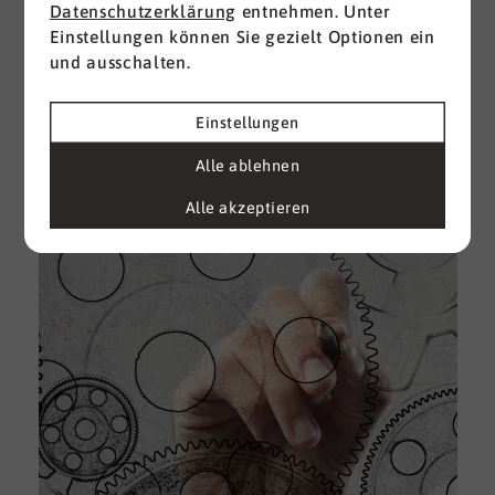
Datenschutzerklärung
entnehmen. Unter
Einstellungen können Sie gezielt Optionen ein
I
und ausschalten.
d
M
e
Einstellungen
U
Alle ablehnen
k
A
Alle akzeptieren
g
e
D
w
i
u
A