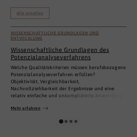
Alle ansehen
WISSENSCHAFTLICHE GRUNDLAGEN UND
ENTWICKLUNG
Wissenschaftliche Grundlagen des
Potenzialanalyseverfahrens
I
Welche Qualitätskriterien müssen berufsbezogene
h
Potenzialanalyseverfahren erfüllen?
a
Objektivität, Vergleichbarkeit,
v
Nachvollziehbarkeit der Ergebnisse und eine
p
relativ einfache und unkomplizierte Anwendung
t
der Verfahren sind ein Muss.
D
Mehr erfahren
M
Absolut unabdingbar für Analyseverfahren ist
p
auch, dass sie wissenschaftlich fundiert sind und
A
dass sie zuverlässig und mit großer Genauigkeit
I
das messen, was sie messen möchten. Diese