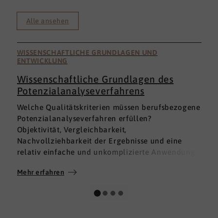
Alle ansehen
WISSENSCHAFTLICHE GRUNDLAGEN UND
ENTWICKLUNG
Wissenschaftliche Grundlagen des
Potenzialanalyseverfahrens
I
Welche Qualitätskriterien müssen berufsbezogene
h
Potenzialanalyseverfahren erfüllen?
a
Objektivität, Vergleichbarkeit,
v
Nachvollziehbarkeit der Ergebnisse und eine
p
relativ einfache und unkomplizierte Anwendung
t
der Verfahren sind ein Muss.
D
Mehr erfahren
M
Absolut unabdingbar für Analyseverfahren ist
p
auch, dass sie wissenschaftlich fundiert sind und
A
dass sie zuverlässig und mit großer Genauigkeit
I
das messen, was sie messen möchten. Diese