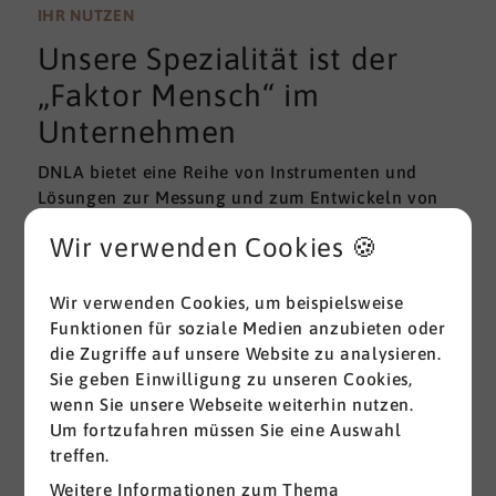
wissenschaftlichen Gütekriterien der Validität und
IHR NUTZEN
Reliabilität können regelmäßig überprüft und
Unsere Spezialität ist der
gemessen werden. Am besten erfolgt diese
Prüfung durch unabhängige Institute.
„Faktor Mensch“ im
Unternehmen
DNLA bietet eine Reihe von Instrumenten und
Lösungen zur Messung und zum Entwickeln von
ganz grundlegenden Erfolgsfaktoren (Soft Skills)
Wir verwenden Cookies 🍪
im beruflichen Bereich. Überall dort, wo
Menschen an sich und an der Erreichung ihrer
Ziele arbeiten wird DNLA seit vielen Jahren
Wir verwenden Cookies, um beispielsweise
erfolgreich eingesetzt.
Funktionen für soziale Medien anzubieten oder
die Zugriffe auf unsere Website zu analysieren.
Sie geben Einwilligung zu unseren Cookies,
Alle ansehen
wenn Sie unsere Webseite weiterhin nutzen.
Um fortzufahren müssen Sie eine Auswahl
treffen.
Weitere Informationen zum Thema