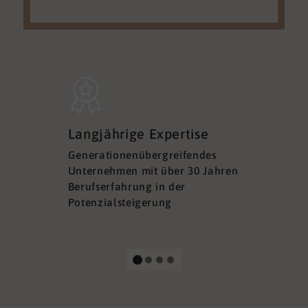
Sicherh
Langjährige Expertise
Datens
Generationenübergreifendes
DSGVO ko
Unternehmen mit über 30 Jahren
Ihre Sich
Berufserfahrung in der
Ihrer Dat
Potenzialsteigerung