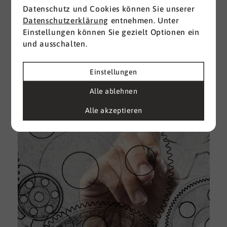
Datenschutz und Cookies können Sie unserer
I
Datenschutzerklärung
entnehmen. Unter
d
Einstellungen können Sie gezielt Optionen ein
M
und ausschalten.
e
U
Einstellungen
k
A
Alle ablehnen
g
Alle akzeptieren
e
D
w
i
u
A