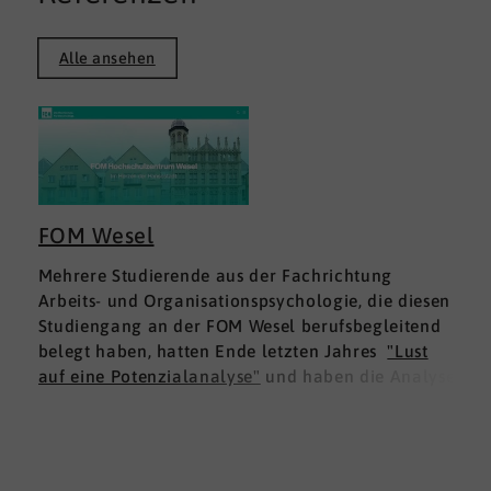
Alle ansehen
FOM Wesel
Mehrere Studierende aus der Fachrichtung
Arbeits- und Organisationspsychologie, die diesen
Studiengang an der FOM Wesel berufsbegleitend
belegt haben, hatten Ende letzten Jahres
"Lust
auf eine Potenzialanalyse"
und haben die Analyse
DNLA ESK - Erfolgsprofil Soziale Kompetenz
für
sich ausprobiert. Dies war für die Studierenden
doppelt interessant: Einmal fachlich, und dann
natürlich als persönliche Standortbestimmung.