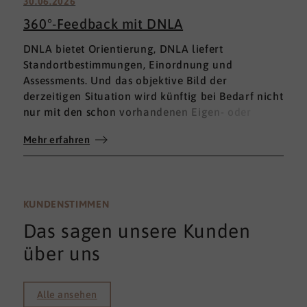
30.06.2026
360°-Feedback mit DNLA
DNLA bietet Orientierung, DNLA liefert
Standortbestimmungen, Einordnung und
Assessments. Und das objektive Bild der
derzeitigen Situation wird künftig bei Bedarf nicht
nur mit den schon vorhandenen Eigen- oder
Fremdbewertungen ergänzt, sondern mit einem
Mehr erfahren
umfassenden 360°-Feedback.
KUNDENSTIMMEN
Das sagen unsere Kunden
über uns
Alle ansehen