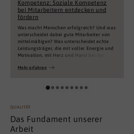
Kompetenz: Soziale Kompetenz
bei Mitarbeitern entdecken und
fördern
Was macht Menschen erfolgreich? Und was
unterscheidet dabei gute Mitarbeiter von
mittelmäßigen? Was unterscheidet echte
Leistungsträger, die mit voller Energie und
Motivation, mit Herz und Hand bei der
Sache sind von denen, die einfach nur Ihren
Mehr erfahren
„Job“ machen und von denen, die – aus
verschiedenen Gründen – aktuell keine
gute Leistung bringen können oder wollen?
QUALITÄT
Das Fundament unserer
Arbeit