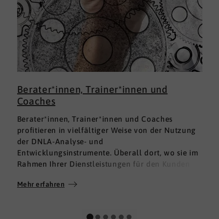
Berater*innen, Trainer*innen und
Coaches
Berater*innen, Trainer*innen und Coaches
profitieren in vielfältiger Weise von der Nutzung
der DNLA-Analyse- und
Entwicklungsinstrumente. Überall dort, wo sie im
Rahmen Ihrer Dienstleistungen für den Kunden
fundierte Analysen und Auswertungen im Bereich
Mehr erfahren
M
Soft Skills brauchen, finden sie in DNLA den
richtigen Partner mit den geeigneten Lösungen.