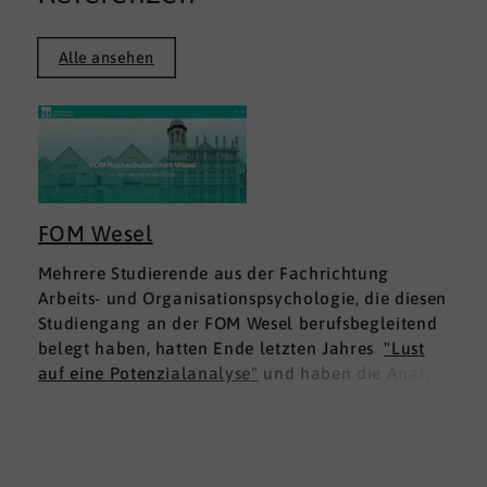
Alle ansehen
FOM Wesel
Mehrere Studierende aus der Fachrichtung
Arbeits- und Organisationspsychologie, die diesen
Studiengang an der FOM Wesel berufsbegleitend
belegt haben, hatten Ende letzten Jahres
"Lust
auf eine Potenzialanalyse"
und haben die Analyse
DNLA ESK - Erfolgsprofil Soziale Kompetenz
für
sich ausprobiert. Dies war für die Studierenden
doppelt interessant: Einmal fachlich, und dann
natürlich als persönliche Standortbestimmung.