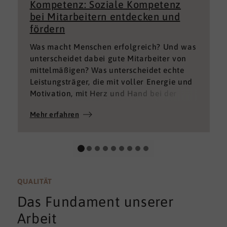
Kompetenz: Soziale Kompetenz
bei Mitarbeitern entdecken und
fördern
Was macht Menschen erfolgreich? Und was
unterscheidet dabei gute Mitarbeiter von
mittelmäßigen? Was unterscheidet echte
Leistungsträger, die mit voller Energie und
Motivation, mit Herz und Hand bei der
Sache sind von denen, die einfach nur Ihren
Mehr erfahren
„Job“ machen und von denen, die – aus
verschiedenen Gründen – aktuell keine
gute Leistung bringen können oder wollen?
QUALITÄT
Das Fundament unserer
Arbeit