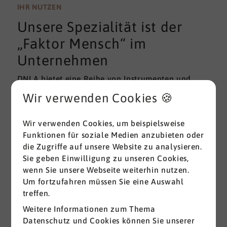
wissenschaftlichen Gütekriterien der Validität und
IHR NUTZEN
Reliabilität können regelmäßig überprüft und
Unsere Spezialität ist der
gemessen werden. Am besten erfolgt diese
Prüfung durch unabhängige Institute.
„Faktor Mensch“ im
Unternehmen
DNLA bietet eine Reihe von Instrumenten und
Lösungen zur Messung und zum Entwickeln von
Wir verwenden Cookies 🍪
ganz grundlegenden Erfolgsfaktoren (Soft Skills)
im beruflichen Bereich. Überall dort, wo
Wir verwenden Cookies, um beispielsweise
Menschen an sich und an der Erreichung ihrer
Funktionen für soziale Medien anzubieten oder
Ziele arbeiten wird DNLA seit vielen Jahren
die Zugriffe auf unsere Website zu analysieren.
erfolgreich eingesetzt.
Sie geben Einwilligung zu unseren Cookies,
wenn Sie unsere Webseite weiterhin nutzen.
Alle ansehen
Um fortzufahren müssen Sie eine Auswahl
treffen.
Weitere Informationen zum Thema
Datenschutz und Cookies können Sie unserer