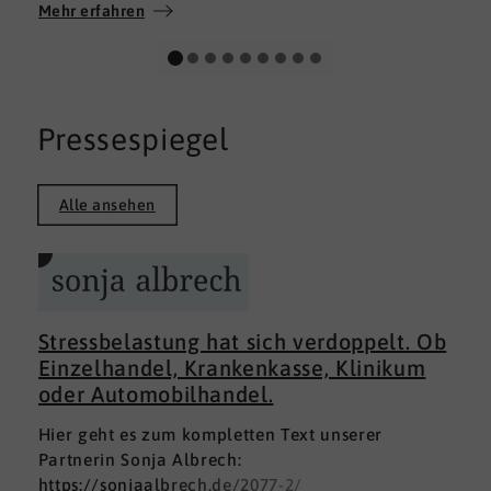
Wir wünschen allen Teilnehmerinnen und
Mehr erfahren
Teilnehmern weiterhin alles Gute auf ihrem
persönlichen Weg und viel Erfolg.
Pressespiegel
Alle ansehen
Stressbelastung hat sich verdoppelt. Ob
Einzelhandel, Krankenkasse, Klinikum
oder Automobilhandel.
Hier geht es zum kompletten Text unserer
Partnerin Sonja Albrech:
https://sonjaalbrech.de/2077-2/