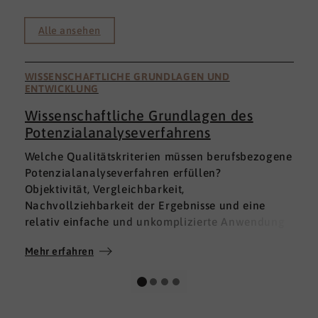
Alle ansehen
WISSENSCHAFTLICHE GRUNDLAGEN UND
ENTWICKLUNG
Wissenschaftliche Grundlagen des
Potenzialanalyseverfahrens
I
Welche Qualitätskriterien müssen berufsbezogene
h
Potenzialanalyseverfahren erfüllen?
a
Objektivität, Vergleichbarkeit,
v
Nachvollziehbarkeit der Ergebnisse und eine
p
relativ einfache und unkomplizierte Anwendung
t
der Verfahren sind ein Muss.
D
Mehr erfahren
M
Absolut unabdingbar für Analyseverfahren ist
p
auch, dass sie wissenschaftlich fundiert sind und
A
dass sie zuverlässig und mit großer Genauigkeit
I
das messen, was sie messen möchten. Diese