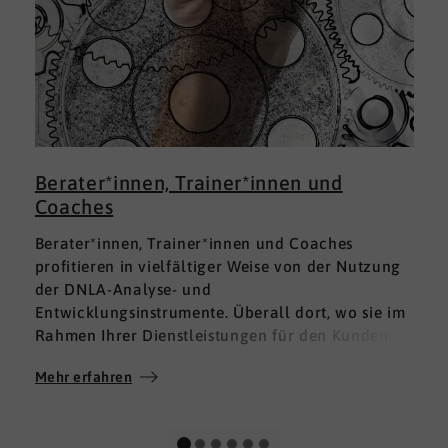
Berater*innen, Trainer*innen und
Coaches
Berater*innen, Trainer*innen und Coaches
profitieren in vielfältiger Weise von der Nutzung
der DNLA-Analyse- und
Entwicklungsinstrumente. Überall dort, wo sie im
Rahmen Ihrer Dienstleistungen für den Kunden
fundierte Analysen und Auswertungen im Bereich
Mehr erfahren
M
Soft Skills brauchen, finden sie in DNLA den
richtigen Partner mit den geeigneten Lösungen.