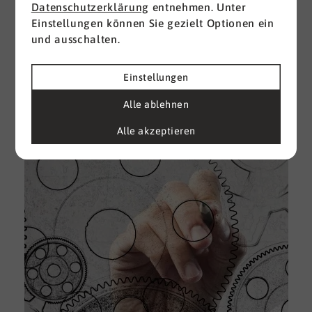
Datenschutzerklärung
entnehmen. Unter
Einstellungen können Sie gezielt Optionen ein
I
und ausschalten.
d
M
e
Einstellungen
U
Alle ablehnen
k
A
Alle akzeptieren
g
e
D
w
i
u
A