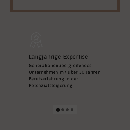
Sicherh
Langjährige Expertise
Datens
Generationenübergreifendes
DSGVO ko
Unternehmen mit über 30 Jahren
Ihre Sich
Berufserfahrung in der
Ihrer Dat
Potenzialsteigerung