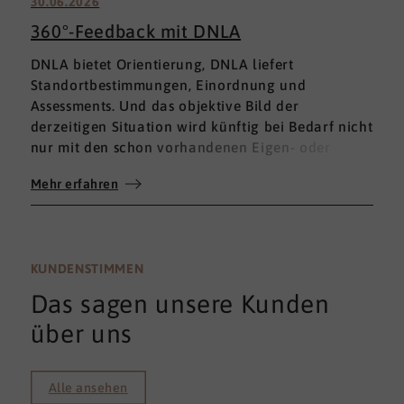
30.06.2026
360°-Feedback mit DNLA
DNLA bietet Orientierung, DNLA liefert
Standortbestimmungen, Einordnung und
Assessments. Und das objektive Bild der
derzeitigen Situation wird künftig bei Bedarf nicht
nur mit den schon vorhandenen Eigen- oder
Fremdbewertungen ergänzt, sondern mit einem
Mehr erfahren
umfassenden 360°-Feedback.
KUNDENSTIMMEN
Das sagen unsere Kunden
über uns
Alle ansehen